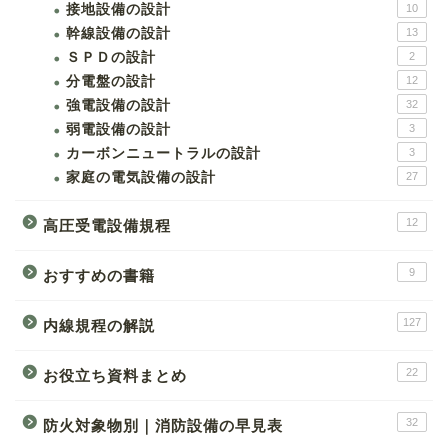
接地設備の設計
10
幹線設備の設計
13
ＳＰＤの設計
2
分電盤の設計
12
強電設備の設計
32
弱電設備の設計
3
カーボンニュートラルの設計
3
家庭の電気設備の設計
27
12
高圧受電設備規程
9
おすすめの書籍
127
内線規程の解説
22
お役立ち資料まとめ
32
防火対象物別｜消防設備の早見表