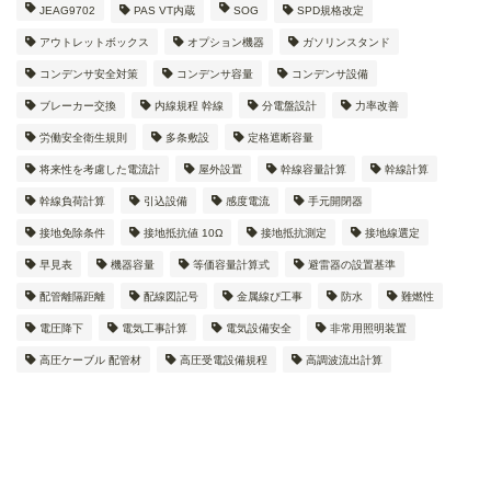
JEAG9702
PAS VT内蔵
SOG
SPD規格改定
アウトレットボックス
オプション機器
ガソリンスタンド
コンデンサ安全対策
コンデンサ容量
コンデンサ設備
ブレーカー交換
内線規程 幹線
分電盤設計
力率改善
労働安全衛生規則
多条敷設
定格遮断容量
将来性を考慮した電流計
屋外設置
幹線容量計算
幹線計算
幹線負荷計算
引込設備
感度電流
手元開閉器
接地免除条件
接地抵抗値 10Ω
接地抵抗測定
接地線選定
早見表
機器容量
等価容量計算式
避雷器の設置基準
配管離隔距離
配線図記号
金属線ぴ工事
防水
難燃性
電圧降下
電気工事計算
電気設備安全
非常用照明装置
高圧ケーブル 配管材
高圧受電設備規程
高調波流出計算