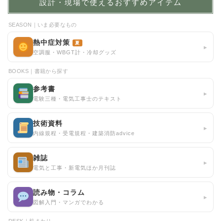
設計・現場で使えるおすすめアイテム
SEASON｜いま必要なもの
熱中症対策
夏
▸
空調服・WBGT計・冷却グッズ
BOOKS｜書籍から探す
参考書
▸
電験三種・電気工事士のテキスト
技術資料
▸
内線規程・受電規程・建築消防advice
雑誌
▸
電気と工事・新電気ほか月刊誌
読み物・コラム
▸
図解入門・マンガでわかる