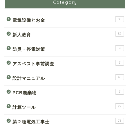
Category
30
電気設備とお金
52
新人教育
9
防災・停電対策
7
アスベスト事前調査
40
設計マニュアル
7
PCB廃棄物
27
計算ツール
71
第２種電気工事士