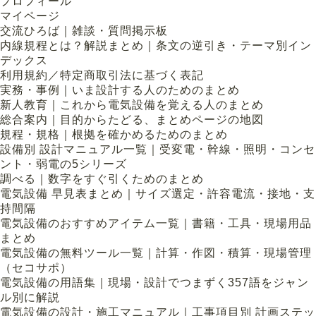
プロフィール
マイページ
交流ひろば｜雑談・質問掲示板
内線規程とは？解説まとめ｜条文の逆引き・テーマ別イン
デックス
利用規約／特定商取引法に基づく表記
実務・事例｜いま設計する人のためのまとめ
新人教育｜これから電気設備を覚える人のまとめ
総合案内｜目的からたどる、まとめページの地図
規程・規格｜根拠を確かめるためのまとめ
設備別 設計マニュアル一覧｜受変電・幹線・照明・コンセ
ント・弱電の5シリーズ
調べる｜数字をすぐ引くためのまとめ
電気設備 早見表まとめ｜サイズ選定・許容電流・接地・支
持間隔
電気設備のおすすめアイテム一覧｜書籍・工具・現場用品
まとめ
電気設備の無料ツール一覧｜計算・作図・積算・現場管理
（セコサポ）
電気設備の用語集｜現場・設計でつまずく357語をジャン
ル別に解説
電気設備の設計・施工マニュアル｜工事項目別 計画ステッ