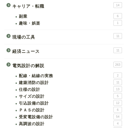
14
キャリア・転職
副業
6
趣味・娯楽
1
11
現場の工具
11
経済ニュース
263
電気設計の解説
配線・結線の実務
2
建築消防の設計
11
仕様の設計
13
サイズの設計
5
引込設備の設計
12
ＰＡＳの設計
6
受変電設備の設計
54
高調波の設計
4