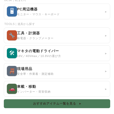
DESK｜机まわり
PC周辺機器
🖥
▸
モニター・マウス・キーボード
TOOLS｜道具から探す
工具・計測器
▸
検電器・クランプメーター
マキタの電動ドライバー
🛠
▸
18V／40Vmax／10.8Vの選び方
現場用品
▸
安全帯・作業着・測定補助
車載・移動
▸
インバーター・荷室収納
おすすめアイテム一覧を見る ▸