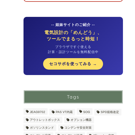
-- 姐妹サイトのご紹介 --
電気設計の「めんどう」、
ツールでまるっと時短！
ブラウザですぐ使える
計算・設計ツールを無料配信中
セコサポを使ってみる →
Tags
JEAG9702
PAS VT内蔵
SOG
SPD規格改定
アウトレットボックス
オプション機器
ガソリンスタンド
コンデンサ安全対策