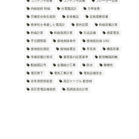
コンデンサ容量
コンデンサ設備
ブレーカー交換
内線規程 幹線
分電盤設計
力率改善
労働安全衛生規則
多条敷設
定格遮断容量
将来性を考慮した電流計
屋外設置
幹線容量計算
幹線計算
幹線負荷計算
引込設備
感度電流
手元開閉器
接地免除条件
接地抵抗値 10Ω
接地抵抗測定
接地線選定
早見表
機器容量
等価容量計算式
避雷器の設置基準
配管離隔距離
配線図記号
金属線ぴ工事
防水
難燃性
電圧降下
電気工事計算
電気設備安全
非常用照明装置
高圧ケーブル 配管材
高圧受電設備規程
高調波流出計算