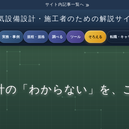
サイト内記事一覧へ
気設備設計・施工者のための解説サ
実務・事例
規程・規格
調べる
ツール
そろえる
転職・キャ
計の「わからない」を、