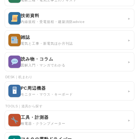
技術資料
▸
内線規程・受電規程・建築消防advice
雑誌
▸
電気と工事・新電気ほか月刊誌
読み物・コラム
▸
図解入門・マンガでわかる
DESK｜机まわり
PC周辺機器
🖥
▸
モニター・マウス・キーボード
TOOLS｜道具から探す
工具・計測器
▸
検電器・クランプメーター