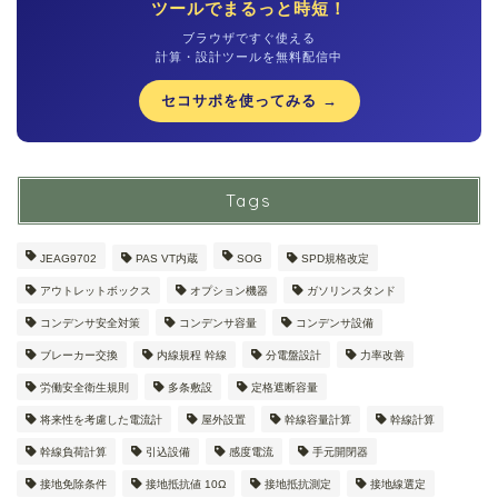
ツールでまるっと時短！
ブラウザですぐ使える
計算・設計ツールを無料配信中
セコサポを使ってみる →
Tags
JEAG9702
PAS VT内蔵
SOG
SPD規格改定
アウトレットボックス
オプション機器
ガソリンスタンド
コンデンサ安全対策
コンデンサ容量
コンデンサ設備
ブレーカー交換
内線規程 幹線
分電盤設計
力率改善
労働安全衛生規則
多条敷設
定格遮断容量
将来性を考慮した電流計
屋外設置
幹線容量計算
幹線計算
幹線負荷計算
引込設備
感度電流
手元開閉器
接地免除条件
接地抵抗値 10Ω
接地抵抗測定
接地線選定