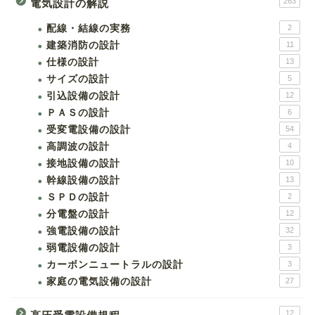
263
電気設計の解説
配線・結線の実務
2
建築消防の設計
11
仕様の設計
13
サイズの設計
5
引込設備の設計
12
ＰＡＳの設計
6
受変電設備の設計
54
高調波の設計
4
接地設備の設計
10
幹線設備の設計
13
ＳＰＤの設計
2
分電盤の設計
12
強電設備の設計
32
弱電設備の設計
3
カーボンニュートラルの設計
3
家庭の電気設備の設計
27
12