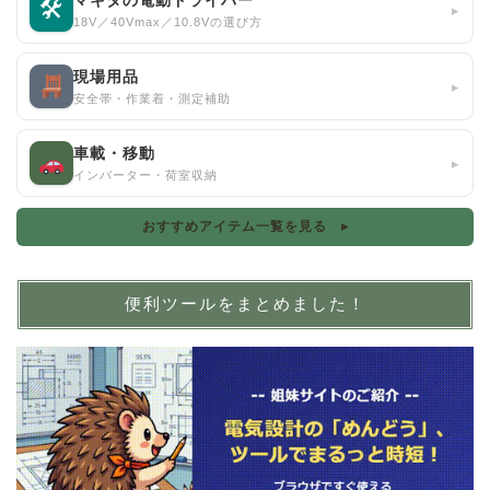
マキタの電動ドライバー
🛠
▸
18V／40Vmax／10.8Vの選び方
現場用品
▸
安全帯・作業着・測定補助
車載・移動
▸
インバーター・荷室収納
おすすめアイテム一覧を見る ▸
便利ツールをまとめました！