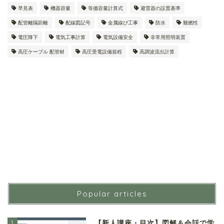
早見表
機器容量
等価容量計算式
避雷器の設置基準
配管離隔距離
配線図記号
金属線ぴ工事
防水
難燃性
電圧降下
電気工事計算
電気設備安全
非常用照明装置
高圧ケーブル 配管材
高圧受電設備規程
高調波流出計算
Popular articles
1
【新人講座・目次】図解＆会話で学