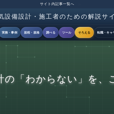
サイト内記事一覧へ
気設備設計・施工者のための解説サ
実務・事例
規程・規格
調べる
ツール
そろえる
転職・キャ
計の「わからない」を、