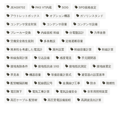
JEAG9702
PAS VT内蔵
SOG
SPD規格改定
アウトレットボックス
オプション機器
ガソリンスタンド
コンデンサ安全対策
コンデンサ容量
コンデンサ設備
ブレーカー交換
内線規程 幹線
分電盤設計
力率改善
労働安全衛生規則
多条敷設
定格遮断容量
将来性を考慮した電流計
屋外設置
幹線容量計算
幹線計算
幹線負荷計算
引込設備
感度電流
手元開閉器
接地免除条件
接地抵抗値 10Ω
接地抵抗測定
接地線選定
早見表
機器容量
等価容量計算式
避雷器の設置基準
配管離隔距離
配線図記号
金属線ぴ工事
防水
難燃性
電圧降下
電気工事計算
電気設備安全
非常用照明装置
高圧ケーブル 配管材
高圧受電設備規程
高調波流出計算