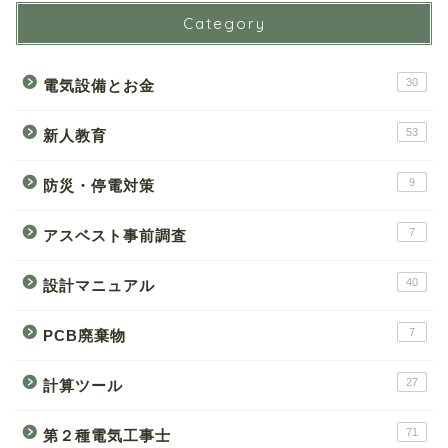
Category
30
電気設備とお金
53
新人教育
9
防災・停電対策
7
アスベスト事前調査
40
設計マニュアル
7
PCB廃棄物
27
計算ツール
71
第２種電気工事士