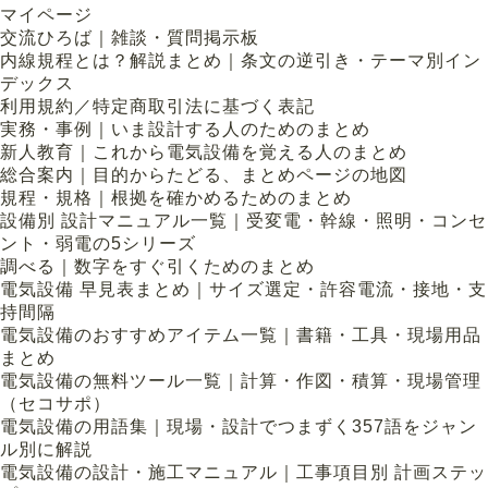
マイページ
交流ひろば｜雑談・質問掲示板
内線規程とは？解説まとめ｜条文の逆引き・テーマ別イン
デックス
利用規約／特定商取引法に基づく表記
実務・事例｜いま設計する人のためのまとめ
新人教育｜これから電気設備を覚える人のまとめ
総合案内｜目的からたどる、まとめページの地図
規程・規格｜根拠を確かめるためのまとめ
設備別 設計マニュアル一覧｜受変電・幹線・照明・コンセ
ント・弱電の5シリーズ
調べる｜数字をすぐ引くためのまとめ
電気設備 早見表まとめ｜サイズ選定・許容電流・接地・支
持間隔
電気設備のおすすめアイテム一覧｜書籍・工具・現場用品
まとめ
電気設備の無料ツール一覧｜計算・作図・積算・現場管理
（セコサポ）
電気設備の用語集｜現場・設計でつまずく357語をジャン
ル別に解説
電気設備の設計・施工マニュアル｜工事項目別 計画ステッ