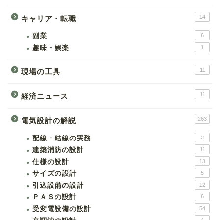
14
キャリア・転職
副業
6
趣味・娯楽
1
11
現場の工具
11
経済ニュース
263
電気設計の解説
配線・結線の実務
2
建築消防の設計
11
仕様の設計
13
サイズの設計
5
引込設備の設計
12
ＰＡＳの設計
6
受変電設備の設計
54