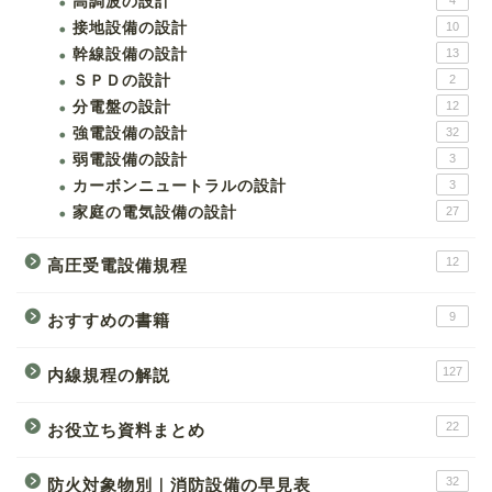
高調波の設計
4
接地設備の設計
10
幹線設備の設計
13
ＳＰＤの設計
2
分電盤の設計
12
強電設備の設計
32
弱電設備の設計
3
カーボンニュートラルの設計
3
家庭の電気設備の設計
27
12
高圧受電設備規程
9
おすすめの書籍
127
内線規程の解説
22
お役立ち資料まとめ
32
防火対象物別｜消防設備の早見表