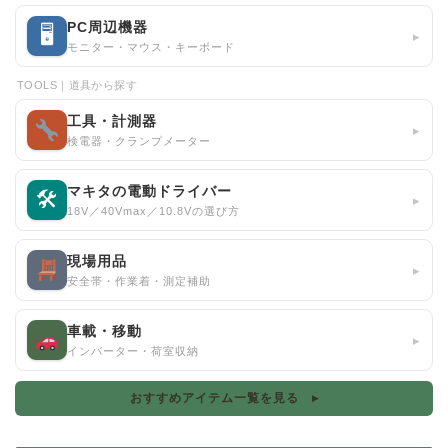
PC周辺機器
🖥
▸
モニター・マウス・キーボード
TOOLS｜道具から探す
工具・計測器
▸
検電器・クランプメーター
マキタの電動ドライバー
🛠
▸
18V／40Vmax／10.8Vの選び方
現場用品
▸
安全帯・作業着・測定補助
車載・移動
▸
インバーター・荷室収納
おすすめアイテム一覧を見る ▸