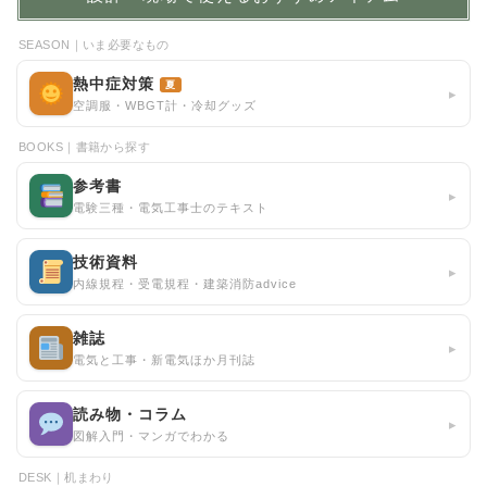
SEASON｜いま必要なもの
熱中症対策
夏
▸
空調服・WBGT計・冷却グッズ
BOOKS｜書籍から探す
参考書
▸
電験三種・電気工事士のテキスト
技術資料
▸
内線規程・受電規程・建築消防advice
雑誌
▸
電気と工事・新電気ほか月刊誌
読み物・コラム
▸
図解入門・マンガでわかる
DESK｜机まわり