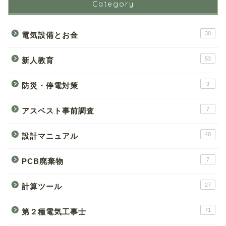
Category
30
電気設備とお金
53
新人教育
9
防災・停電対策
7
アスベスト事前調査
40
設計マニュアル
7
PCB廃棄物
27
計算ツール
71
第２種電気工事士