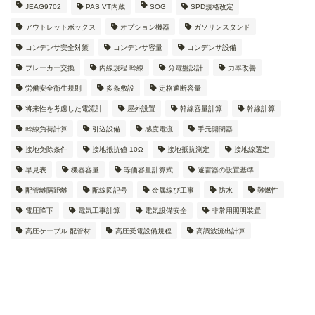
JEAG9702
PAS VT内蔵
SOG
SPD規格改定
アウトレットボックス
オプション機器
ガソリンスタンド
コンデンサ安全対策
コンデンサ容量
コンデンサ設備
ブレーカー交換
内線規程 幹線
分電盤設計
力率改善
労働安全衛生規則
多条敷設
定格遮断容量
将来性を考慮した電流計
屋外設置
幹線容量計算
幹線計算
幹線負荷計算
引込設備
感度電流
手元開閉器
接地免除条件
接地抵抗値 10Ω
接地抵抗測定
接地線選定
早見表
機器容量
等価容量計算式
避雷器の設置基準
配管離隔距離
配線図記号
金属線ぴ工事
防水
難燃性
電圧降下
電気工事計算
電気設備安全
非常用照明装置
高圧ケーブル 配管材
高圧受電設備規程
高調波流出計算