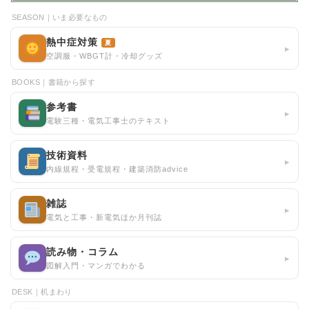
SEASON｜いま必要なもの
熱中症対策
夏
▸
空調服・WBGT計・冷却グッズ
BOOKS｜書籍から探す
参考書
▸
電験三種・電気工事士のテキスト
技術資料
▸
内線規程・受電規程・建築消防advice
雑誌
▸
電気と工事・新電気ほか月刊誌
読み物・コラム
▸
図解入門・マンガでわかる
DESK｜机まわり