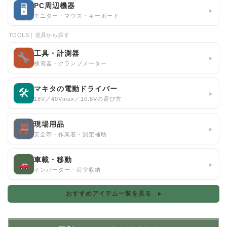
PC周辺機器
🖥
▸
モニター・マウス・キーボード
TOOLS｜道具から探す
工具・計測器
▸
検電器・クランプメーター
マキタの電動ドライバー
🛠
▸
18V／40Vmax／10.8Vの選び方
現場用品
▸
安全帯・作業着・測定補助
車載・移動
▸
インバーター・荷室収納
おすすめアイテム一覧を見る ▸