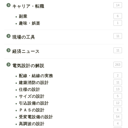
14
キャリア・転職
副業
6
趣味・娯楽
1
11
現場の工具
11
経済ニュース
263
電気設計の解説
配線・結線の実務
2
建築消防の設計
11
仕様の設計
13
サイズの設計
5
引込設備の設計
12
ＰＡＳの設計
6
受変電設備の設計
54
高調波の設計
4