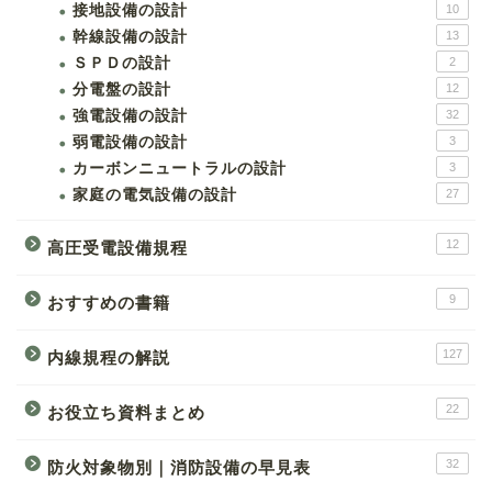
接地設備の設計
10
幹線設備の設計
13
ＳＰＤの設計
2
分電盤の設計
12
強電設備の設計
32
弱電設備の設計
3
カーボンニュートラルの設計
3
家庭の電気設備の設計
27
12
高圧受電設備規程
9
おすすめの書籍
127
内線規程の解説
22
お役立ち資料まとめ
32
防火対象物別｜消防設備の早見表