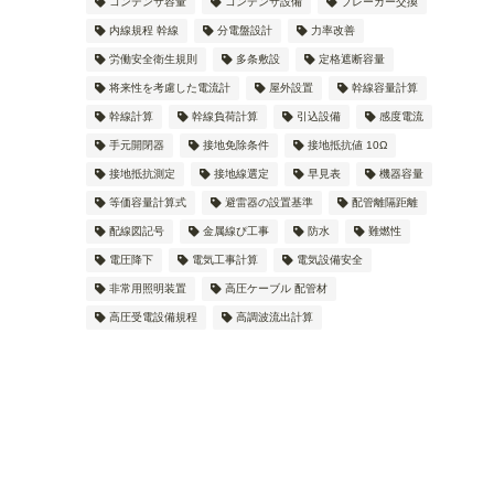
コンデンサ容量
コンデンサ設備
ブレーカー交換
内線規程 幹線
分電盤設計
力率改善
労働安全衛生規則
多条敷設
定格遮断容量
将来性を考慮した電流計
屋外設置
幹線容量計算
幹線計算
幹線負荷計算
引込設備
感度電流
手元開閉器
接地免除条件
接地抵抗値 10Ω
接地抵抗測定
接地線選定
早見表
機器容量
等価容量計算式
避雷器の設置基準
配管離隔距離
配線図記号
金属線ぴ工事
防水
難燃性
電圧降下
電気工事計算
電気設備安全
非常用照明装置
高圧ケーブル 配管材
高圧受電設備規程
高調波流出計算