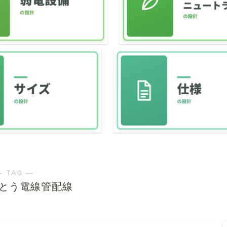
― TAG ―
とう電線管配線