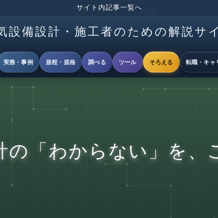
サイト内記事一覧へ
気設備設計・施工者のための解説サ
実務・事例
規程・規格
調べる
ツール
そろえる
転職・キャ
計の「わからない」を、