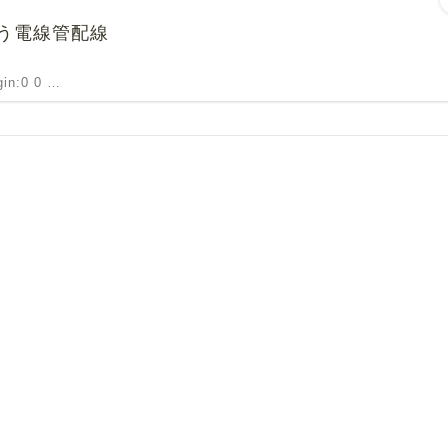
う電線管配線
rgin:0 0 …