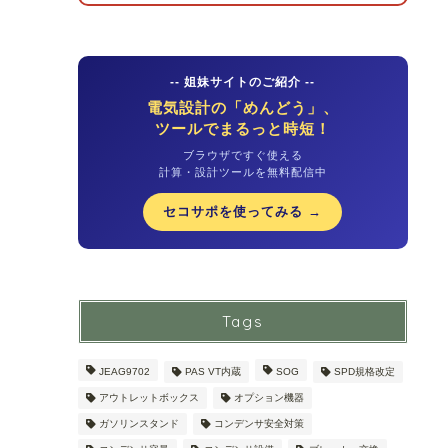
-- 姐妹サイトのご紹介 --
電気設計の「めんどう」、
ツールでまるっと時短！
ブラウザですぐ使える
計算・設計ツールを無料配信中
セコサポを使ってみる →
Tags
JEAG9702
PAS VT内蔵
SOG
SPD規格改定
アウトレットボックス
オプション機器
ガソリンスタンド
コンデンサ安全対策