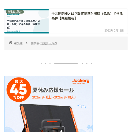
分電盤の設計
手元開閉器とは？設置基準と省略（免除）できる
条件【内線規程】
2022年5月12日
HOME
開閉器の設計注意点