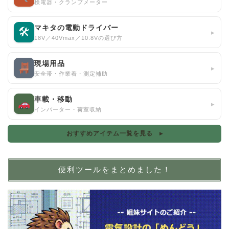
検電器・クランプメーター
マキタの電動ドライバー
🛠
▸
18V／40Vmax／10.8Vの選び方
現場用品
▸
安全帯・作業着・測定補助
車載・移動
▸
インバーター・荷室収納
おすすめアイテム一覧を見る ▸
便利ツールをまとめました！