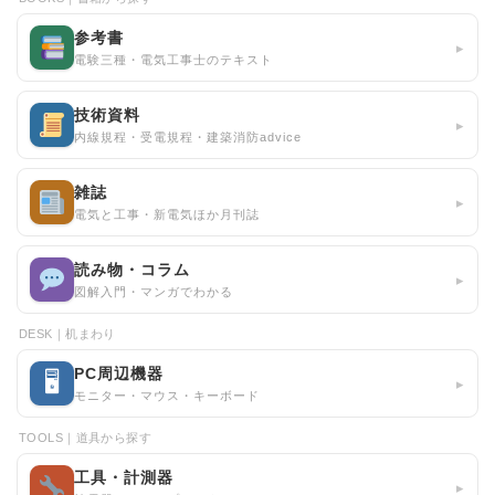
参考書
▸
電験三種・電気工事士のテキスト
技術資料
▸
内線規程・受電規程・建築消防advice
雑誌
▸
電気と工事・新電気ほか月刊誌
読み物・コラム
▸
図解入門・マンガでわかる
DESK｜机まわり
PC周辺機器
🖥
▸
モニター・マウス・キーボード
TOOLS｜道具から探す
工具・計測器
▸