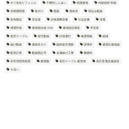
ポリ塩化ビフェニル
不燃性じんあい
保護接地
内線規程 幹線
切替開閉器
取付け
図面
固体音
埋込み配線
多条敷設
安定器
定格遮断容量
引込設備
強電
感電対策
接地抵抗値 10Ω
接地抵抗測定
早見表
架空ケーブル
架空配線
白熱電灯
確度階級
絶縁
線ぴ配線
腐食性ガス
臨時架空電飾
誘導炉
避雷針接地線
配管計算
配線図記号
金属線ぴ工事
難燃性
非常用照明装置
饋電盤
高圧ケーブル 配管材
高圧受電設備規程
６項ハ