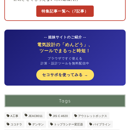
特集記事一覧へ（7記事）
-- 姐妹サイトのご紹介 --
電気設計の「めんどう」、
ツールでまるっと時短！
ブラウザですぐ使える
計算・設計ツールを無料配信中
セコサポを使ってみる →
Tags
A工事
JEAC8011
JIS C 4620
アウトレットボックス
ココナラ
デンサン
トップランナー変圧器
パイプライン