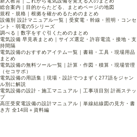
新人教育｜これから電気設備を覚える人のまとめ
総合案内｜目的からたどる、まとめページの地図
規程・規格｜根拠を確かめるためのまとめ
設備別 設計マニュアル一覧｜受変電・幹線・照明・コンセ
ント・弱電の5シリーズ
調べる｜数字をすぐ引くためのまとめ
電気設備 早見表まとめ｜サイズ選定・許容電流・接地・支
持間隔
電気設備のおすすめアイテム一覧｜書籍・工具・現場用品
まとめ
電気設備の無料ツール一覧｜計算・作図・積算・現場管理
（セコサポ）
電気設備の用語集｜現場・設計でつまずく277語をジャン
ル別に解説
電気設備の設計・施工マニュアル｜工事項目別 計画ステッ
プ
高圧受変電設備の設計マニュアル｜単線結線図の見方・書
き方 全14回＋資料編