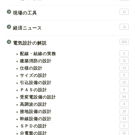
11
現場の工具
11
経済ニュース
263
電気設計の解説
配線・結線の実務
2
建築消防の設計
11
仕様の設計
13
サイズの設計
5
引込設備の設計
12
ＰＡＳの設計
6
受変電設備の設計
54
高調波の設計
4
接地設備の設計
10
幹線設備の設計
13
ＳＰＤの設計
2
分電盤の設計
12