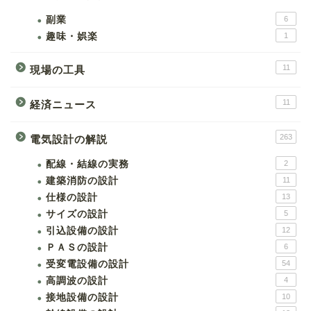
副業
6
趣味・娯楽
1
11
現場の工具
11
経済ニュース
263
電気設計の解説
配線・結線の実務
2
建築消防の設計
11
仕様の設計
13
サイズの設計
5
引込設備の設計
12
ＰＡＳの設計
6
受変電設備の設計
54
高調波の設計
4
接地設備の設計
10