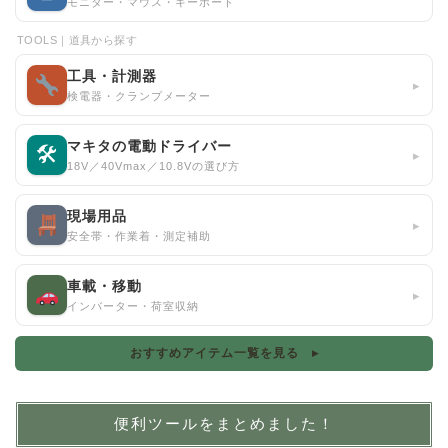
モニター・マウス・キーボード
TOOLS｜道具から探す
工具・計測器
▸
検電器・クランプメーター
マキタの電動ドライバー
🛠
▸
18V／40Vmax／10.8Vの選び方
現場用品
▸
安全帯・作業着・測定補助
車載・移動
▸
インバーター・荷室収納
おすすめアイテム一覧を見る ▸
便利ツールをまとめました！