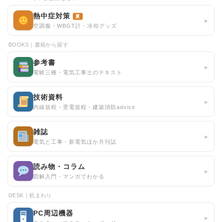
熱中症対策
夏
▸
空調服・WBGT計・冷却グッズ
BOOKS｜書籍から探す
参考書
▸
電験三種・電気工事士のテキスト
技術資料
▸
内線規程・受電規程・建築消防advice
雑誌
▸
電気と工事・新電気ほか月刊誌
読み物・コラム
▸
図解入門・マンガでわかる
DESK｜机まわり
PC周辺機器
🖥
▸