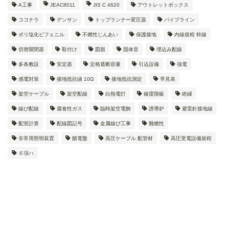
A工事
JEAC8011
JIS C 4620
アウトレットボックス
ココナラ
デンサン
トップランナー変圧器
パイプライン
ポリ塩化ビフェニル
不燃性じんあい
保護接地
内線規程 幹線
切替開閉器
取付け
図面
固体音
埋込み配線
多条敷設
安定器
定格遮断容量
引込設備
強電
感電対策
接地抵抗値 10Ω
接地抵抗測定
早見表
架空ケーブル
架空配線
白熱電灯
確度階級
絶縁
線ぴ配線
腐食性ガス
臨時架空電飾
誘導炉
避雷針接地線
配管計算
配線図記号
金属線ぴ工事
難燃性
非常用照明装置
饋電盤
高圧ケーブル 配管材
高圧受電設備規程
６項ハ