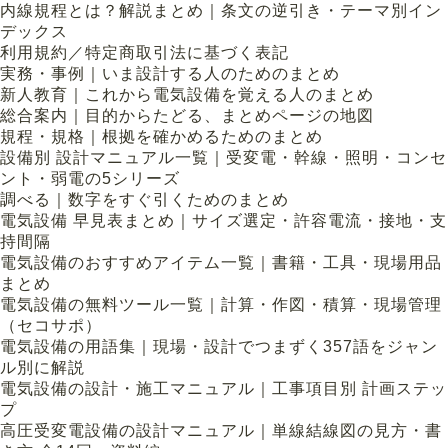
内線規程とは？解説まとめ｜条文の逆引き・テーマ別イン
デックス
利用規約／特定商取引法に基づく表記
実務・事例｜いま設計する人のためのまとめ
新人教育｜これから電気設備を覚える人のまとめ
総合案内｜目的からたどる、まとめページの地図
規程・規格｜根拠を確かめるためのまとめ
設備別 設計マニュアル一覧｜受変電・幹線・照明・コンセ
ント・弱電の5シリーズ
調べる｜数字をすぐ引くためのまとめ
電気設備 早見表まとめ｜サイズ選定・許容電流・接地・支
持間隔
電気設備のおすすめアイテム一覧｜書籍・工具・現場用品
まとめ
電気設備の無料ツール一覧｜計算・作図・積算・現場管理
（セコサポ）
電気設備の用語集｜現場・設計でつまずく357語をジャン
ル別に解説
電気設備の設計・施工マニュアル｜工事項目別 計画ステッ
プ
高圧受変電設備の設計マニュアル｜単線結線図の見方・書