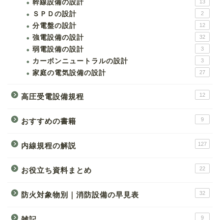
幹線設備の設計
13
ＳＰＤの設計
2
分電盤の設計
12
強電設備の設計
32
弱電設備の設計
3
カーボンニュートラルの設計
3
家庭の電気設備の設計
27
12
高圧受電設備規程
9
おすすめの書籍
127
内線規程の解説
22
お役立ち資料まとめ
32
防火対象物別｜消防設備の早見表
9
雑記