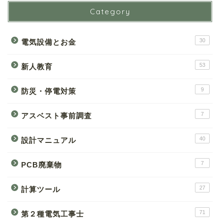
Category
30
電気設備とお金
53
新人教育
9
防災・停電対策
7
アスベスト事前調査
40
設計マニュアル
7
PCB廃棄物
27
計算ツール
71
第２種電気工事士