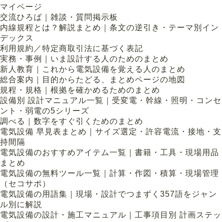
マイページ
交流ひろば｜雑談・質問掲示板
内線規程とは？解説まとめ｜条文の逆引き・テーマ別イン
デックス
利用規約／特定商取引法に基づく表記
実務・事例｜いま設計する人のためのまとめ
新人教育｜これから電気設備を覚える人のまとめ
総合案内｜目的からたどる、まとめページの地図
規程・規格｜根拠を確かめるためのまとめ
設備別 設計マニュアル一覧｜受変電・幹線・照明・コンセ
ント・弱電の5シリーズ
調べる｜数字をすぐ引くためのまとめ
電気設備 早見表まとめ｜サイズ選定・許容電流・接地・支
持間隔
電気設備のおすすめアイテム一覧｜書籍・工具・現場用品
まとめ
電気設備の無料ツール一覧｜計算・作図・積算・現場管理
（セコサポ）
電気設備の用語集｜現場・設計でつまずく357語をジャン
ル別に解説
電気設備の設計・施工マニュアル｜工事項目別 計画ステッ