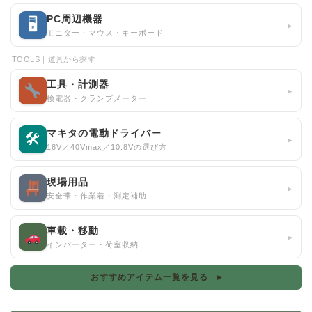
PC周辺機器
🖥
▸
モニター・マウス・キーボード
TOOLS｜道具から探す
工具・計測器
▸
検電器・クランプメーター
マキタの電動ドライバー
🛠
▸
18V／40Vmax／10.8Vの選び方
現場用品
▸
安全帯・作業着・測定補助
車載・移動
▸
インバーター・荷室収納
おすすめアイテム一覧を見る ▸