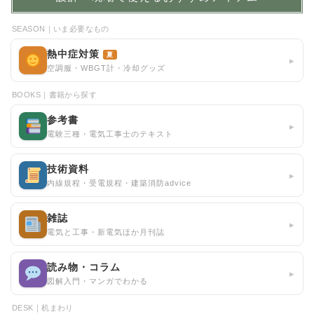
SEASON｜いま必要なもの
熱中症対策
夏
▸
空調服・WBGT計・冷却グッズ
BOOKS｜書籍から探す
参考書
▸
電験三種・電気工事士のテキスト
技術資料
▸
内線規程・受電規程・建築消防advice
雑誌
▸
電気と工事・新電気ほか月刊誌
読み物・コラム
▸
図解入門・マンガでわかる
DESK｜机まわり