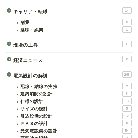
14
キャリア・転職
副業
6
趣味・娯楽
1
11
現場の工具
11
経済ニュース
263
電気設計の解説
配線・結線の実務
2
建築消防の設計
11
仕様の設計
13
サイズの設計
5
引込設備の設計
12
ＰＡＳの設計
6
受変電設備の設計
54