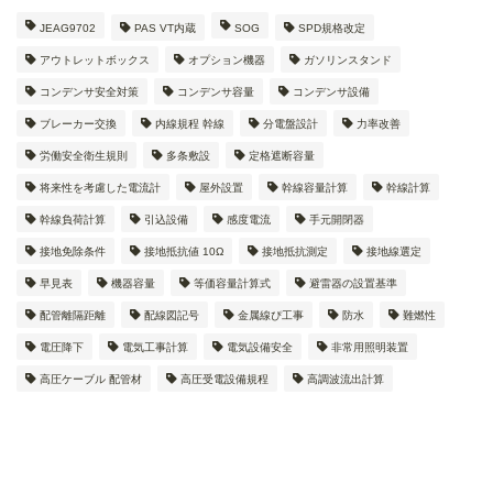
JEAG9702
PAS VT内蔵
SOG
SPD規格改定
アウトレットボックス
オプション機器
ガソリンスタンド
コンデンサ安全対策
コンデンサ容量
コンデンサ設備
ブレーカー交換
内線規程 幹線
分電盤設計
力率改善
労働安全衛生規則
多条敷設
定格遮断容量
将来性を考慮した電流計
屋外設置
幹線容量計算
幹線計算
幹線負荷計算
引込設備
感度電流
手元開閉器
接地免除条件
接地抵抗値 10Ω
接地抵抗測定
接地線選定
早見表
機器容量
等価容量計算式
避雷器の設置基準
配管離隔距離
配線図記号
金属線ぴ工事
防水
難燃性
電圧降下
電気工事計算
電気設備安全
非常用照明装置
高圧ケーブル 配管材
高圧受電設備規程
高調波流出計算