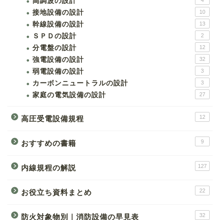
高調波の設計
4
接地設備の設計
10
幹線設備の設計
13
ＳＰＤの設計
2
分電盤の設計
12
強電設備の設計
32
弱電設備の設計
3
カーボンニュートラルの設計
3
家庭の電気設備の設計
27
12
高圧受電設備規程
9
おすすめの書籍
127
内線規程の解説
22
お役立ち資料まとめ
32
防火対象物別｜消防設備の早見表