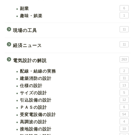
副業
6
趣味・娯楽
1
11
現場の工具
11
経済ニュース
263
電気設計の解説
配線・結線の実務
2
建築消防の設計
11
仕様の設計
13
サイズの設計
5
引込設備の設計
12
ＰＡＳの設計
6
受変電設備の設計
54
高調波の設計
4
接地設備の設計
10