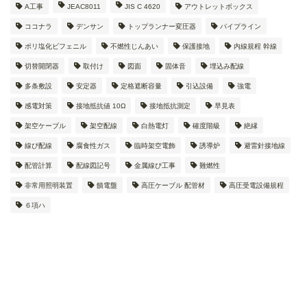
A工事
JEAC8011
JIS C 4620
アウトレットボックス
ココナラ
デンサン
トップランナー変圧器
パイプライン
ポリ塩化ビフェニル
不燃性じんあい
保護接地
内線規程 幹線
切替開閉器
取付け
図面
固体音
埋込み配線
多条敷設
安定器
定格遮断容量
引込設備
強電
感電対策
接地抵抗値 10Ω
接地抵抗測定
早見表
架空ケーブル
架空配線
白熱電灯
確度階級
絶縁
線ぴ配線
腐食性ガス
臨時架空電飾
誘導炉
避雷針接地線
配管計算
配線図記号
金属線ぴ工事
難燃性
非常用照明装置
饋電盤
高圧ケーブル 配管材
高圧受電設備規程
６項ハ