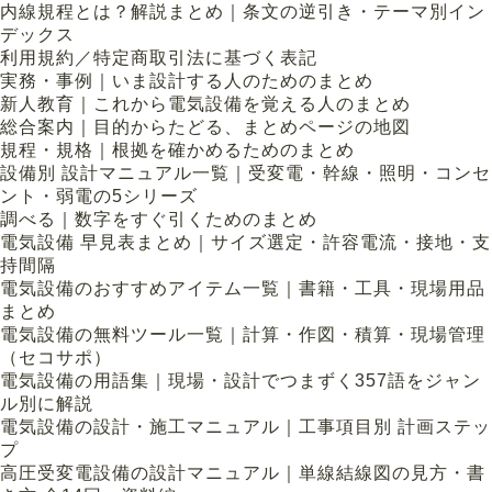
内線規程とは？解説まとめ｜条文の逆引き・テーマ別イン
デックス
利用規約／特定商取引法に基づく表記
実務・事例｜いま設計する人のためのまとめ
新人教育｜これから電気設備を覚える人のまとめ
総合案内｜目的からたどる、まとめページの地図
規程・規格｜根拠を確かめるためのまとめ
設備別 設計マニュアル一覧｜受変電・幹線・照明・コンセ
ント・弱電の5シリーズ
調べる｜数字をすぐ引くためのまとめ
電気設備 早見表まとめ｜サイズ選定・許容電流・接地・支
持間隔
電気設備のおすすめアイテム一覧｜書籍・工具・現場用品
まとめ
電気設備の無料ツール一覧｜計算・作図・積算・現場管理
（セコサポ）
電気設備の用語集｜現場・設計でつまずく357語をジャン
ル別に解説
電気設備の設計・施工マニュアル｜工事項目別 計画ステッ
プ
高圧受変電設備の設計マニュアル｜単線結線図の見方・書