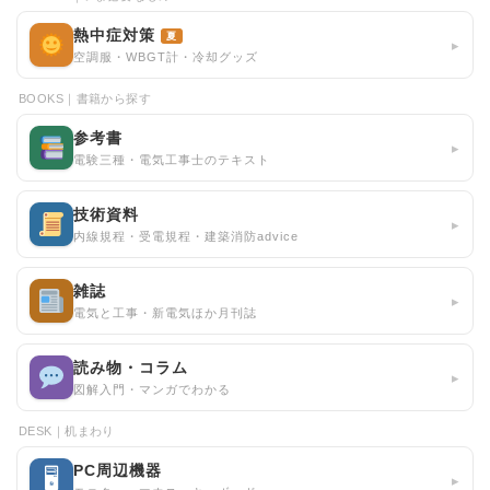
熱中症対策
夏
▸
空調服・WBGT計・冷却グッズ
BOOKS｜書籍から探す
参考書
▸
電験三種・電気工事士のテキスト
技術資料
▸
内線規程・受電規程・建築消防advice
雑誌
▸
電気と工事・新電気ほか月刊誌
読み物・コラム
▸
図解入門・マンガでわかる
DESK｜机まわり
PC周辺機器
🖥
▸