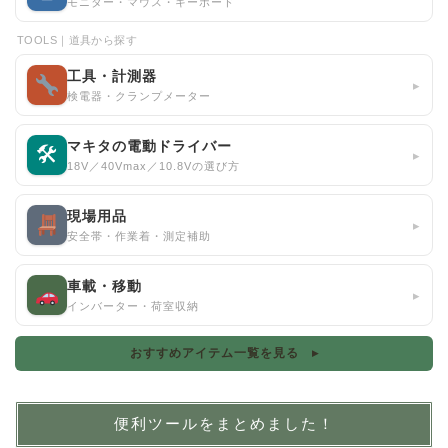
モニター・マウス・キーボード
TOOLS｜道具から探す
工具・計測器
▸
検電器・クランプメーター
マキタの電動ドライバー
🛠
▸
18V／40Vmax／10.8Vの選び方
現場用品
▸
安全帯・作業着・測定補助
車載・移動
▸
インバーター・荷室収納
おすすめアイテム一覧を見る ▸
便利ツールをまとめました！