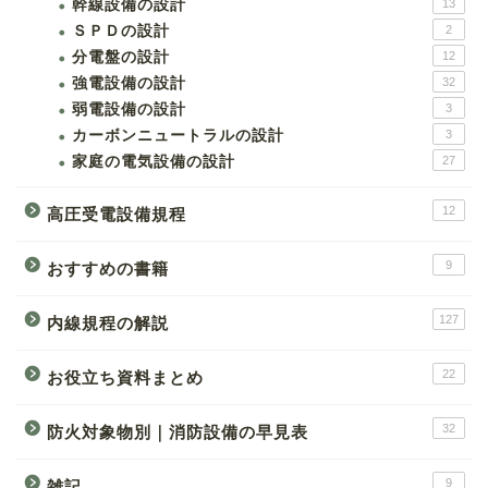
幹線設備の設計
13
ＳＰＤの設計
2
分電盤の設計
12
強電設備の設計
32
弱電設備の設計
3
カーボンニュートラルの設計
3
家庭の電気設備の設計
27
12
高圧受電設備規程
9
おすすめの書籍
127
内線規程の解説
22
お役立ち資料まとめ
32
防火対象物別｜消防設備の早見表
9
雑記