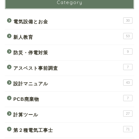
Category
30
電気設備とお金
53
新人教育
9
防災・停電対策
7
アスベスト事前調査
43
設計マニュアル
7
PCB廃棄物
27
計算ツール
71
第２種電気工事士