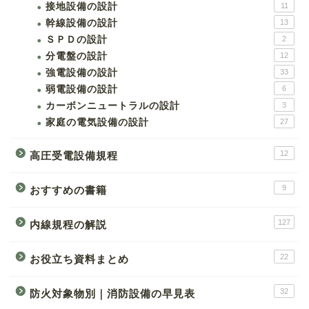
接地設備の設計
11
幹線設備の設計
13
ＳＰＤの設計
2
分電盤の設計
12
強電設備の設計
33
弱電設備の設計
6
カーボンニュートラルの設計
3
家庭の電気設備の設計
27
12
高圧受電設備規程
9
おすすめの書籍
127
内線規程の解説
22
お役立ち資料まとめ
32
防火対象物別｜消防設備の早見表