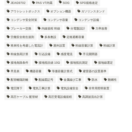
JEAG9702
PAS VT内蔵
SOG
SPD規格改定
アウトレットボックス
オプション機器
ガソリンスタンド
コンデンサ安全対策
コンデンサ容量
コンデンサ設備
ブレーカー交換
内線規程 幹線
分電盤設計
力率改善
労働安全衛生規則
多条敷設
定格遮断容量
将来性を考慮した電流計
屋外設置
幹線容量計算
幹線計算
幹線負荷計算
引込設備
感度電流
手元開閉器
接地免除条件
接地抵抗値 10Ω
接地抵抗測定
接地線選定
早見表
機器容量
等価容量計算式
避雷器の設置基準
配管離隔距離
配線図記号
金属線ぴ工事
防水
難燃性
電圧降下
電気工事計算
電気設備安全
非常用照明装置
高圧ケーブル 配管材
高圧受電設備規程
高調波流出計算