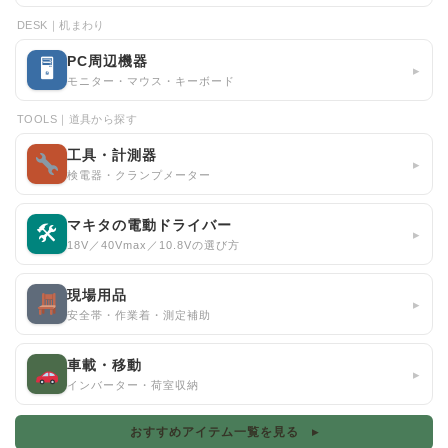
DESK｜机まわり
PC周辺機器
🖥
▸
モニター・マウス・キーボード
TOOLS｜道具から探す
工具・計測器
▸
検電器・クランプメーター
マキタの電動ドライバー
🛠
▸
18V／40Vmax／10.8Vの選び方
現場用品
▸
安全帯・作業着・測定補助
車載・移動
▸
インバーター・荷室収納
おすすめアイテム一覧を見る ▸