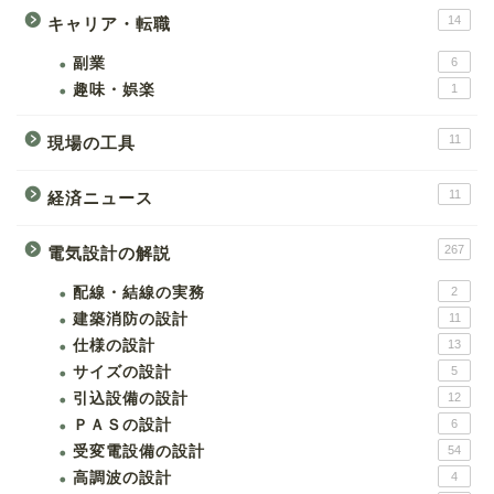
14
キャリア・転職
副業
6
趣味・娯楽
1
11
現場の工具
11
経済ニュース
267
電気設計の解説
配線・結線の実務
2
建築消防の設計
11
仕様の設計
13
サイズの設計
5
引込設備の設計
12
ＰＡＳの設計
6
受変電設備の設計
54
高調波の設計
4