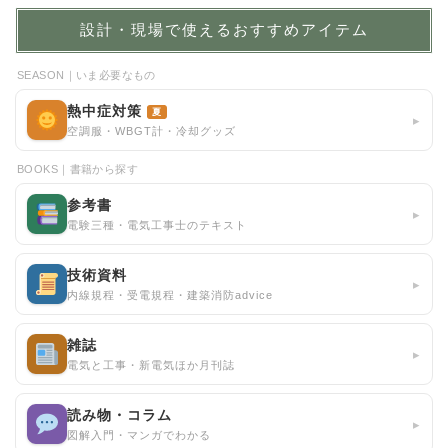
設計・現場で使えるおすすめアイテム
SEASON｜いま必要なもの
熱中症対策
夏
▸
空調服・WBGT計・冷却グッズ
BOOKS｜書籍から探す
参考書
▸
電験三種・電気工事士のテキスト
技術資料
▸
内線規程・受電規程・建築消防advice
雑誌
▸
電気と工事・新電気ほか月刊誌
読み物・コラム
▸
図解入門・マンガでわかる