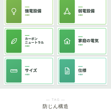
― TAG ―
防じん構造