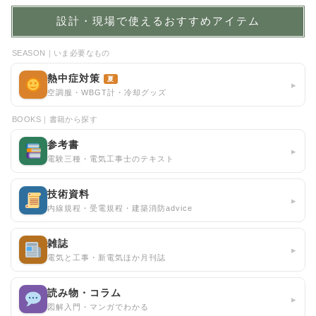
設計・現場で使えるおすすめアイテム
SEASON｜いま必要なもの
熱中症対策
夏
▸
空調服・WBGT計・冷却グッズ
BOOKS｜書籍から探す
参考書
▸
電験三種・電気工事士のテキスト
技術資料
▸
内線規程・受電規程・建築消防advice
雑誌
▸
電気と工事・新電気ほか月刊誌
読み物・コラム
▸
図解入門・マンガでわかる