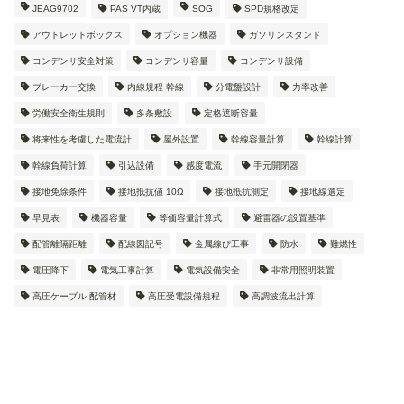
JEAG9702
PAS VT内蔵
SOG
SPD規格改定
アウトレットボックス
オプション機器
ガソリンスタンド
コンデンサ安全対策
コンデンサ容量
コンデンサ設備
ブレーカー交換
内線規程 幹線
分電盤設計
力率改善
労働安全衛生規則
多条敷設
定格遮断容量
将来性を考慮した電流計
屋外設置
幹線容量計算
幹線計算
幹線負荷計算
引込設備
感度電流
手元開閉器
接地免除条件
接地抵抗値 10Ω
接地抵抗測定
接地線選定
早見表
機器容量
等価容量計算式
避雷器の設置基準
配管離隔距離
配線図記号
金属線ぴ工事
防水
難燃性
電圧降下
電気工事計算
電気設備安全
非常用照明装置
高圧ケーブル 配管材
高圧受電設備規程
高調波流出計算