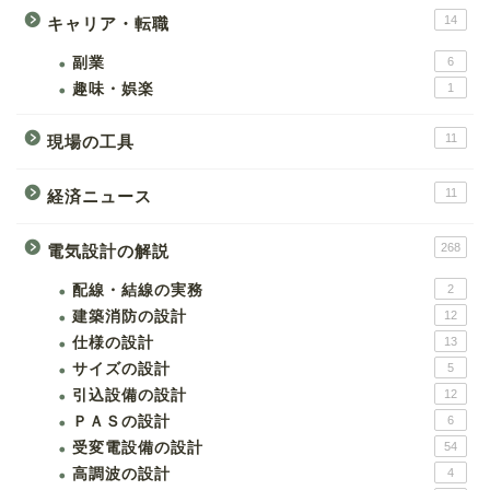
14
キャリア・転職
副業
6
趣味・娯楽
1
11
現場の工具
11
経済ニュース
268
電気設計の解説
配線・結線の実務
2
建築消防の設計
12
仕様の設計
13
サイズの設計
5
引込設備の設計
12
ＰＡＳの設計
6
受変電設備の設計
54
高調波の設計
4