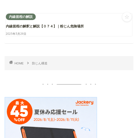
☆
内線規程の解説
内線規程の解釈と解説【０７４】｜粉じん危険場所
2025年3月29日
HOME
防じん構造