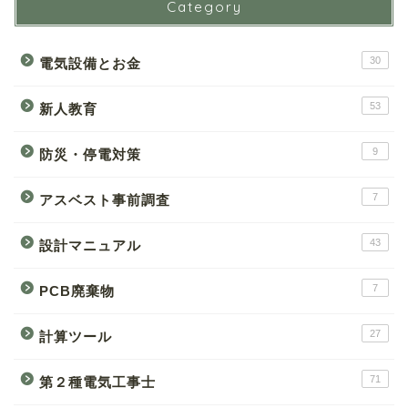
Category
30
電気設備とお金
53
新人教育
9
防災・停電対策
7
アスベスト事前調査
43
設計マニュアル
7
PCB廃棄物
27
計算ツール
71
第２種電気工事士