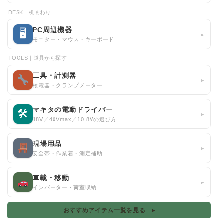
DESK｜机まわり
PC周辺機器
🖥
▸
モニター・マウス・キーボード
TOOLS｜道具から探す
工具・計測器
▸
検電器・クランプメーター
マキタの電動ドライバー
🛠
▸
18V／40Vmax／10.8Vの選び方
現場用品
▸
安全帯・作業着・測定補助
車載・移動
▸
インバーター・荷室収納
おすすめアイテム一覧を見る ▸