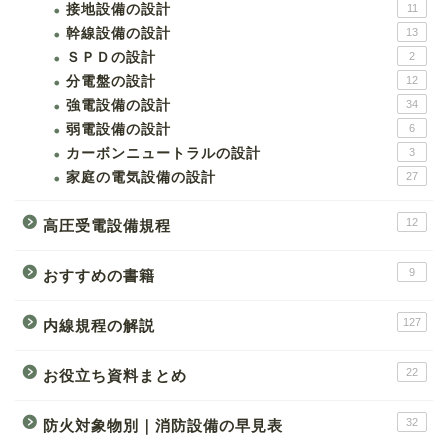
接地設備の設計
11
幹線設備の設計
13
ＳＰＤの設計
2
分電盤の設計
12
強電設備の設計
34
弱電設備の設計
6
カーボンニュートラルの設計
3
家庭の電気設備の設計
27
12
高圧受電設備規程
9
おすすめの書籍
127
内線規程の解説
22
お役立ち資料まとめ
32
防火対象物別｜消防設備の早見表