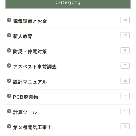
Category
30
電気設備とお金
52
新人教育
9
防災・停電対策
7
アスベスト事前調査
40
設計マニュアル
7
PCB廃棄物
27
計算ツール
71
第２種電気工事士