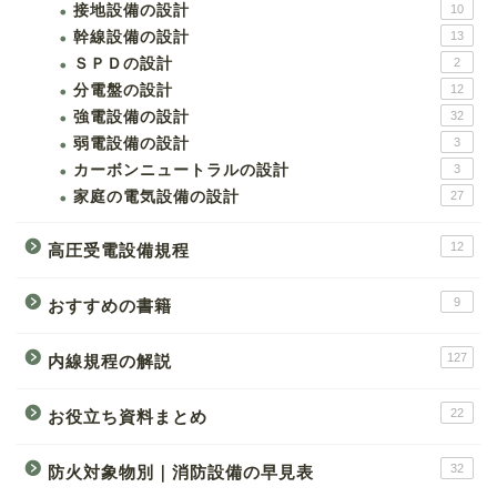
接地設備の設計
10
幹線設備の設計
13
ＳＰＤの設計
2
分電盤の設計
12
強電設備の設計
32
弱電設備の設計
3
カーボンニュートラルの設計
3
家庭の電気設備の設計
27
12
高圧受電設備規程
9
おすすめの書籍
127
内線規程の解説
22
お役立ち資料まとめ
32
防火対象物別｜消防設備の早見表