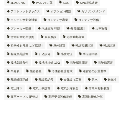
JEAG9702
PAS VT内蔵
SOG
SPD規格改定
アウトレットボックス
オプション機器
ガソリンスタンド
コンデンサ安全対策
コンデンサ容量
コンデンサ設備
ブレーカー交換
内線規程 幹線
分電盤設計
力率改善
労働安全衛生規則
多条敷設
定格遮断容量
将来性を考慮した電流計
屋外設置
幹線容量計算
幹線計算
幹線負荷計算
引込設備
感度電流
手元開閉器
接地免除条件
接地抵抗値 10Ω
接地抵抗測定
接地線選定
早見表
機器容量
等価容量計算式
避雷器の設置基準
配管離隔距離
配線図記号
金属線ぴ工事
防水
難燃性
電圧降下
電気工事計算
電気設備安全
非常用照明装置
高圧ケーブル 配管材
高圧受電設備規程
高調波流出計算