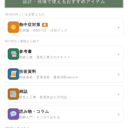
設計・現場で使えるおすすめアイテム
SEASON｜いま必要なもの
熱中症対策
夏
▸
空調服・WBGT計・冷却グッズ
BOOKS｜書籍から探す
参考書
▸
電験三種・電気工事士のテキスト
技術資料
▸
内線規程・受電規程・建築消防advice
雑誌
▸
電気と工事・新電気ほか月刊誌
読み物・コラム
▸
図解入門・マンガでわかる