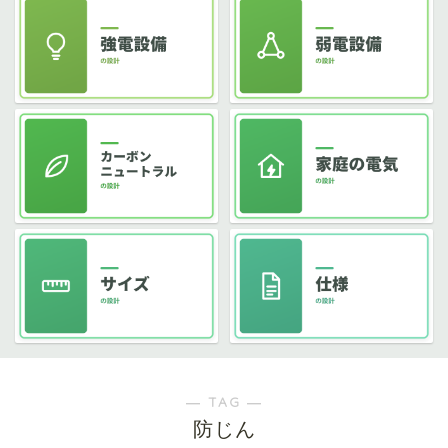
― TAG ―
防じん