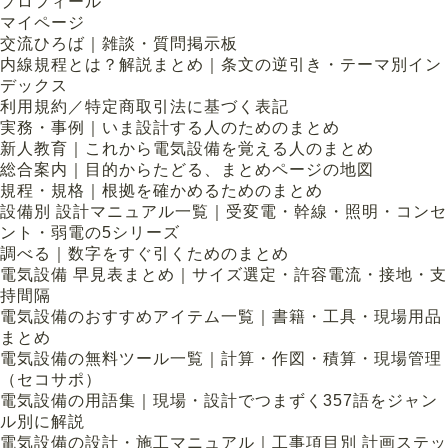
プロフィール
マイページ
交流ひろば｜雑談・質問掲示板
内線規程とは？解説まとめ｜条文の逆引き・テーマ別イン
デックス
利用規約／特定商取引法に基づく表記
実務・事例｜いま設計する人のためのまとめ
新人教育｜これから電気設備を覚える人のまとめ
総合案内｜目的からたどる、まとめページの地図
規程・規格｜根拠を確かめるためのまとめ
設備別 設計マニュアル一覧｜受変電・幹線・照明・コンセ
ント・弱電の5シリーズ
調べる｜数字をすぐ引くためのまとめ
電気設備 早見表まとめ｜サイズ選定・許容電流・接地・支
持間隔
電気設備のおすすめアイテム一覧｜書籍・工具・現場用品
まとめ
電気設備の無料ツール一覧｜計算・作図・積算・現場管理
（セコサポ）
電気設備の用語集｜現場・設計でつまずく357語をジャン
ル別に解説
電気設備の設計・施工マニュアル｜工事項目別 計画ステッ