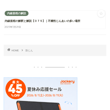
☆
内線規程の解説
内線規程の解釈と解説【０７５】｜不燃性じんあいの多い場所
2025年3月29日
HOME
防じん