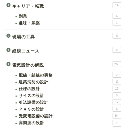
14
キャリア・転職
副業
6
趣味・娯楽
1
11
現場の工具
11
経済ニュース
263
電気設計の解説
配線・結線の実務
2
建築消防の設計
11
仕様の設計
13
サイズの設計
5
引込設備の設計
12
ＰＡＳの設計
6
受変電設備の設計
54
高調波の設計
4