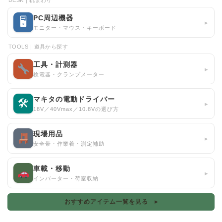
DESK｜机まわり
PC周辺機器
🖥
▸
モニター・マウス・キーボード
TOOLS｜道具から探す
工具・計測器
▸
検電器・クランプメーター
マキタの電動ドライバー
🛠
▸
18V／40Vmax／10.8Vの選び方
現場用品
▸
安全帯・作業着・測定補助
車載・移動
▸
インバーター・荷室収納
おすすめアイテム一覧を見る ▸