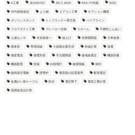
A工事
JEAG9702
JIS C 4620
PAS VT内蔵
SOG
SPD規格改定
より線
エアコン工事
オプション機器
ガソリンスタンド
トップランナー変圧器
パイプライン
フロアダクト工事
ブレーカー交換
リネーム
不燃性じんあい
人感センサ
令別表第一
値上げ
切替開閉器
力率改善
固体音
専用回線
小規模企業共済
幹線計算
強電
感度電流
感電対策
手元開閉器
接地線選定
機器容量
機器配置
現場
白熱電灯
確度階級
節約
臨時架空電飾
誘導炉
避雷器の設置基準
配管選定
金属がい装ケーブル
防水
電圧降下
電気工事計算
高調波流出計算