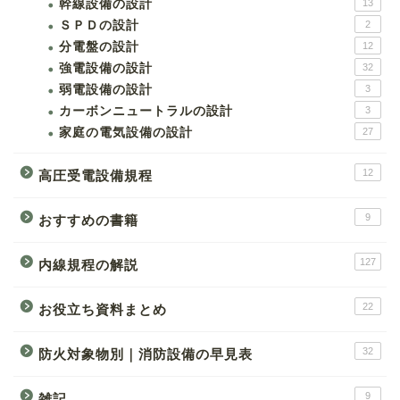
幹線設備の設計
13
ＳＰＤの設計
2
分電盤の設計
12
強電設備の設計
32
弱電設備の設計
3
カーボンニュートラルの設計
3
家庭の電気設備の設計
27
12
高圧受電設備規程
9
おすすめの書籍
127
内線規程の解説
22
お役立ち資料まとめ
32
防火対象物別｜消防設備の早見表
9
雑記