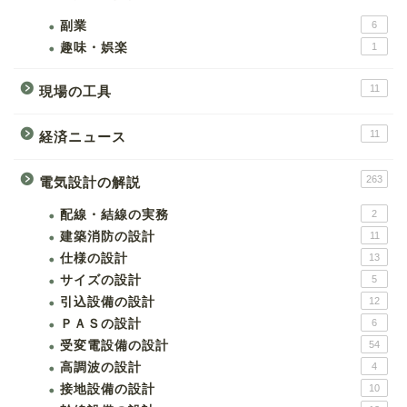
副業
6
趣味・娯楽
1
11
現場の工具
11
経済ニュース
263
電気設計の解説
配線・結線の実務
2
建築消防の設計
11
仕様の設計
13
サイズの設計
5
引込設備の設計
12
ＰＡＳの設計
6
受変電設備の設計
54
高調波の設計
4
接地設備の設計
10