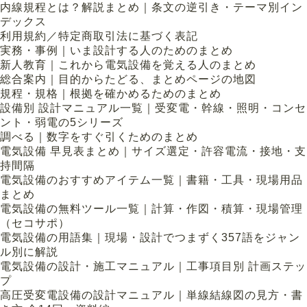
内線規程とは？解説まとめ｜条文の逆引き・テーマ別イン
デックス
利用規約／特定商取引法に基づく表記
実務・事例｜いま設計する人のためのまとめ
新人教育｜これから電気設備を覚える人のまとめ
総合案内｜目的からたどる、まとめページの地図
規程・規格｜根拠を確かめるためのまとめ
設備別 設計マニュアル一覧｜受変電・幹線・照明・コンセ
ント・弱電の5シリーズ
調べる｜数字をすぐ引くためのまとめ
電気設備 早見表まとめ｜サイズ選定・許容電流・接地・支
持間隔
電気設備のおすすめアイテム一覧｜書籍・工具・現場用品
まとめ
電気設備の無料ツール一覧｜計算・作図・積算・現場管理
（セコサポ）
電気設備の用語集｜現場・設計でつまずく357語をジャン
ル別に解説
電気設備の設計・施工マニュアル｜工事項目別 計画ステッ
プ
高圧受変電設備の設計マニュアル｜単線結線図の見方・書