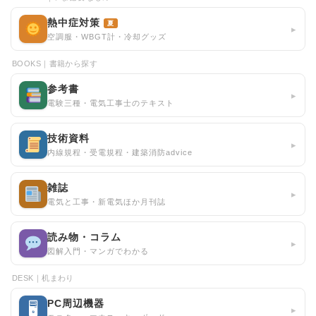
熱中症対策
夏
▸
空調服・WBGT計・冷却グッズ
BOOKS｜書籍から探す
参考書
▸
電験三種・電気工事士のテキスト
技術資料
▸
内線規程・受電規程・建築消防advice
雑誌
▸
電気と工事・新電気ほか月刊誌
読み物・コラム
▸
図解入門・マンガでわかる
DESK｜机まわり
PC周辺機器
🖥
▸