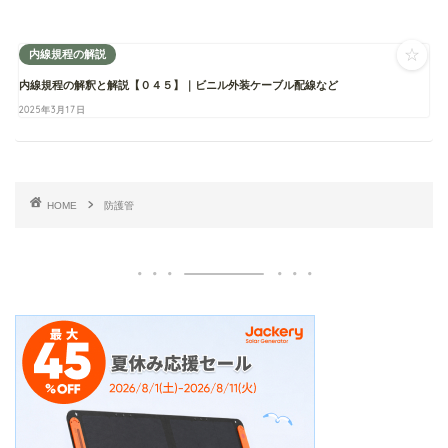
☆
内線規程の解説
内線規程の解釈と解説【０４５】｜ビニル外装ケーブル配線など
2025年3月17日
HOME
防護管