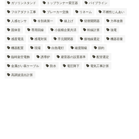
ガソリンスタンド
トップランナー変圧器
パイプライン
フロアダクト工事
ブレーカー交換
リネーム
不燃性じんあい
人感センサ
令別表第一
値上げ
切替開閉器
力率改善
固体音
専用回線
小規模企業共済
幹線計算
強電
感度電流
感電対策
手元開閉器
接地線選定
機器容量
機器配置
現場
白熱電灯
確度階級
節約
臨時架空電飾
誘導炉
避雷器の設置基準
配管選定
金属がい装ケーブル
防水
電圧降下
電気工事計算
高調波流出計算