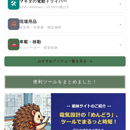
マキタの電動ドライバー
🛠
▸
18V／40Vmax／10.8Vの選び方
現場用品
▸
安全帯・作業着・測定補助
車載・移動
▸
インバーター・荷室収納
おすすめアイテム一覧を見る ▸
便利ツールをまとめました！