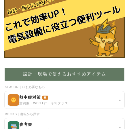
設計・現場で使えるおすすめアイテム
SEASON｜いま必要なもの
熱中症対策
夏
▸
空調服・WBGT計・冷却グッズ
BOOKS｜書籍から探す
参考書
▸