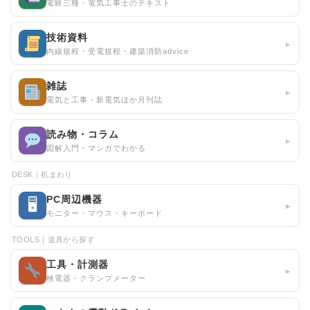
電験三種・電気工事士のテキスト
技術資料
▸
内線規程・受電規程・建築消防advice
雑誌
▸
電気と工事・新電気ほか月刊誌
読み物・コラム
▸
図解入門・マンガでわかる
DESK｜机まわり
PC周辺機器
🖥
▸
モニター・マウス・キーボード
TOOLS｜道具から探す
工具・計測器
▸
検電器・クランプメーター