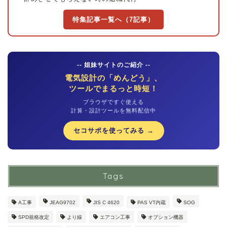
特集記事一覧へ（7記事）
-- 姐妹サイトのご紹介 --
電気設計の「めんどう」、
ツールでまるっと時短！
ブラウザですぐ使える
計算・設計ツールを無料配信中
セコサポを使ってみる →
Tags
A工事
JEAG9702
JIS C 4620
PAS VT内蔵
SOG
SPD規格改定
より線
エアコン工事
オプション機器