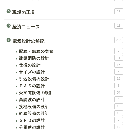
11
現場の工具
11
経済ニュース
263
電気設計の解説
配線・結線の実務
2
建築消防の設計
11
仕様の設計
13
サイズの設計
5
引込設備の設計
12
ＰＡＳの設計
6
受変電設備の設計
54
高調波の設計
4
接地設備の設計
10
幹線設備の設計
13
ＳＰＤの設計
2
分電盤の設計
12