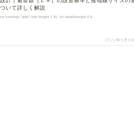
の設計｜避雷器［ＬＡ］の設置基準と接地線サイズの
について詳しく解説
ure-settings:"palt";line-height:1.9} .hz-lead{margin:0 0 …
2022年5月16