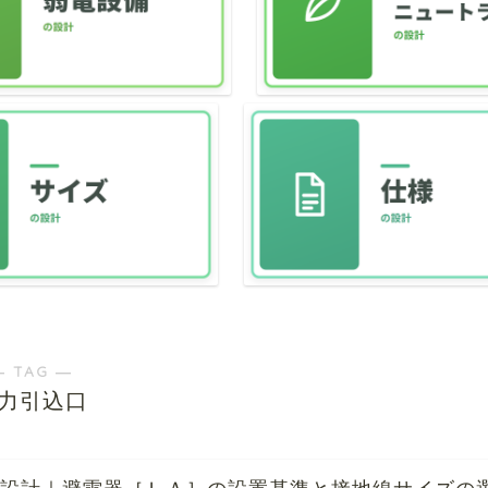
― TAG ―
力引込口