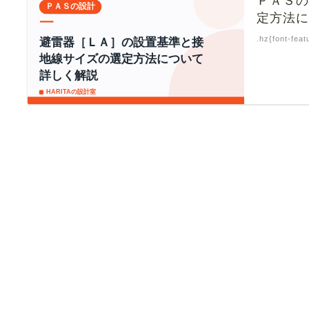
ＰＡＳ
定方法
.hz{font-feat