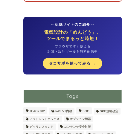
-- 姐妹サイトのご紹介 --
電気設計の「めんどう」、
ツールでまるっと時短！
ブラウザですぐ使える
計算・設計ツールを無料配信中
セコサポを使ってみる →
Tags
JEAG9702
PAS VT内蔵
SOG
SPD規格改定
アウトレットボックス
オプション機器
ガソリンスタンド
コンデンサ安全対策