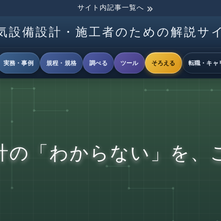
サイト内記事一覧へ
気設備設計・施工者のための解説サ
実務・事例
規程・規格
調べる
ツール
そろえる
転職・キャ
計の「わからない」を、