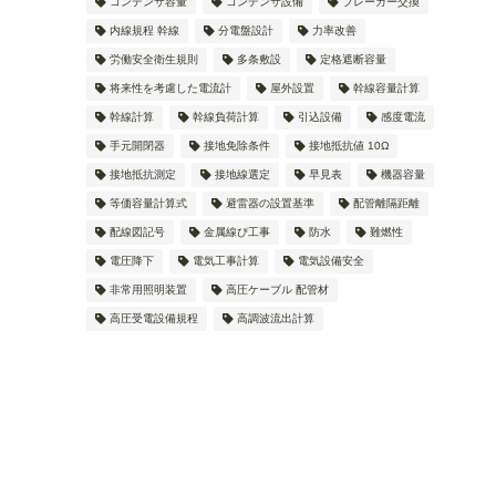
コンデンサ容量
コンデンサ設備
ブレーカー交換
内線規程 幹線
分電盤設計
力率改善
労働安全衛生規則
多条敷設
定格遮断容量
将来性を考慮した電流計
屋外設置
幹線容量計算
幹線計算
幹線負荷計算
引込設備
感度電流
手元開閉器
接地免除条件
接地抵抗値 10Ω
接地抵抗測定
接地線選定
早見表
機器容量
等価容量計算式
避雷器の設置基準
配管離隔距離
配線図記号
金属線ぴ工事
防水
難燃性
電圧降下
電気工事計算
電気設備安全
非常用照明装置
高圧ケーブル 配管材
高圧受電設備規程
高調波流出計算