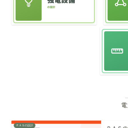
電
ＰＡＳの設計