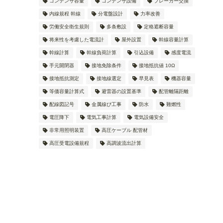
コンデンサ容量
コンデンサ設備
ブレーカー交換
内線規程 幹線
分電盤設計
力率改善
労働安全衛生規則
多条敷設
定格遮断容量
将来性を考慮した電流計
屋外設置
幹線容量計算
幹線計算
幹線負荷計算
引込設備
感度電流
手元開閉器
接地免除条件
接地抵抗値 10Ω
接地抵抗測定
接地線選定
早見表
機器容量
等価容量計算式
避雷器の設置基準
配管離隔距離
配線図記号
金属線ぴ工事
防水
難燃性
電圧降下
電気工事計算
電気設備安全
非常用照明装置
高圧ケーブル 配管材
高圧受電設備規程
高調波流出計算