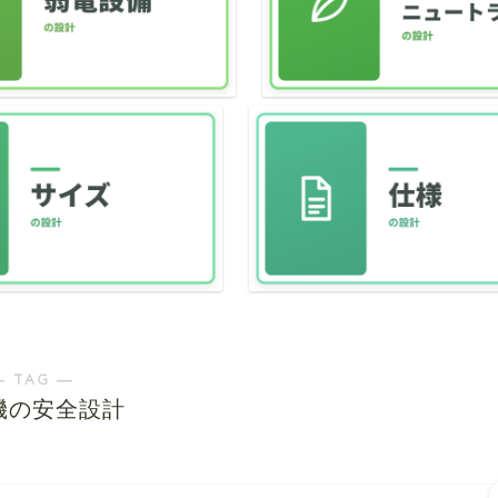
― TAG ―
機の安全設計