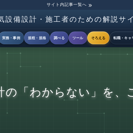
サイト内記事一覧へ
気設備設計・施工者のための解説サ
実務・事例
規程・規格
調べる
ツール
そろえる
転職・キャ
計の「わからない」を、