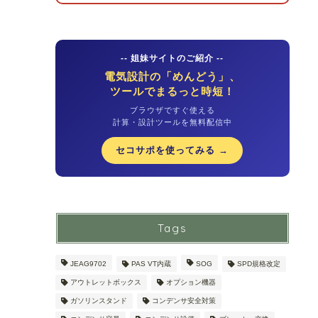
-- 姐妹サイトのご紹介 --
電気設計の「めんどう」、
ツールでまるっと時短！
ブラウザですぐ使える
計算・設計ツールを無料配信中
セコサポを使ってみる →
Tags
JEAG9702
PAS VT内蔵
SOG
SPD規格改定
アウトレットボックス
オプション機器
ガソリンスタンド
コンデンサ安全対策