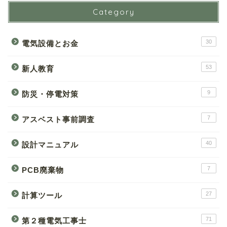
Category
30
電気設備とお金
53
新人教育
9
防災・停電対策
7
アスベスト事前調査
40
設計マニュアル
7
PCB廃棄物
27
計算ツール
71
第２種電気工事士