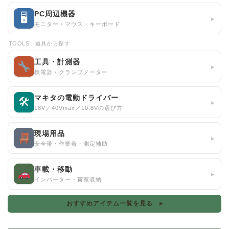
PC周辺機器
🖥
▸
モニター・マウス・キーボード
TOOLS｜道具から探す
工具・計測器
▸
検電器・クランプメーター
マキタの電動ドライバー
🛠
▸
18V／40Vmax／10.8Vの選び方
現場用品
▸
安全帯・作業着・測定補助
車載・移動
▸
インバーター・荷室収納
おすすめアイテム一覧を見る ▸