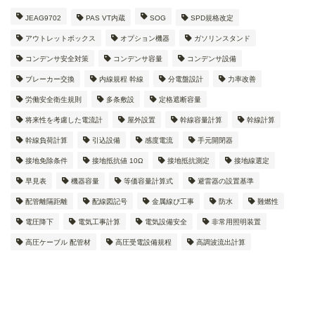
JEAG9702
PAS VT内蔵
SOG
SPD規格改定
アウトレットボックス
オプション機器
ガソリンスタンド
コンデンサ安全対策
コンデンサ容量
コンデンサ設備
ブレーカー交換
内線規程 幹線
分電盤設計
力率改善
労働安全衛生規則
多条敷設
定格遮断容量
将来性を考慮した電流計
屋外設置
幹線容量計算
幹線計算
幹線負荷計算
引込設備
感度電流
手元開閉器
接地免除条件
接地抵抗値 10Ω
接地抵抗測定
接地線選定
早見表
機器容量
等価容量計算式
避雷器の設置基準
配管離隔距離
配線図記号
金属線ぴ工事
防水
難燃性
電圧降下
電気工事計算
電気設備安全
非常用照明装置
高圧ケーブル 配管材
高圧受電設備規程
高調波流出計算