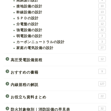
高調波の設計
4
接地設備の設計
10
幹線設備の設計
13
ＳＰＤの設計
2
分電盤の設計
12
強電設備の設計
32
弱電設備の設計
3
カーボンニュートラルの設計
3
家庭の電気設備の設計
27
12
高圧受電設備規程
9
おすすめの書籍
127
内線規程の解説
22
お役立ち資料まとめ
32
防火対象物別｜消防設備の早見表