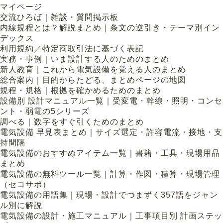
マイページ
交流ひろば｜雑談・質問掲示板
内線規程とは？解説まとめ｜条文の逆引き・テーマ別イン
デックス
利用規約／特定商取引法に基づく表記
実務・事例｜いま設計する人のためのまとめ
新人教育｜これから電気設備を覚える人のまとめ
総合案内｜目的からたどる、まとめページの地図
規程・規格｜根拠を確かめるためのまとめ
設備別 設計マニュアル一覧｜受変電・幹線・照明・コンセ
ント・弱電の5シリーズ
調べる｜数字をすぐ引くためのまとめ
電気設備 早見表まとめ｜サイズ選定・許容電流・接地・支
持間隔
電気設備のおすすめアイテム一覧｜書籍・工具・現場用品
まとめ
電気設備の無料ツール一覧｜計算・作図・積算・現場管理
（セコサポ）
電気設備の用語集｜現場・設計でつまずく357語をジャン
ル別に解説
電気設備の設計・施工マニュアル｜工事項目別 計画ステッ