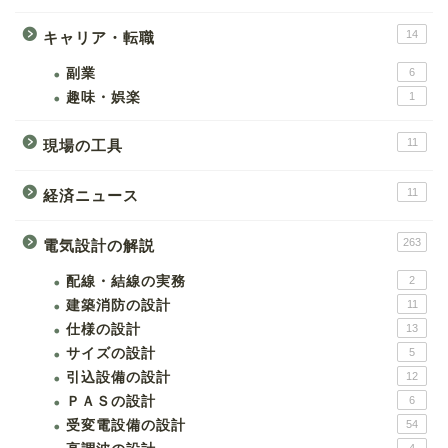
14
キャリア・転職
副業
6
趣味・娯楽
1
11
現場の工具
11
経済ニュース
263
電気設計の解説
配線・結線の実務
2
建築消防の設計
11
仕様の設計
13
サイズの設計
5
引込設備の設計
12
ＰＡＳの設計
6
受変電設備の設計
54