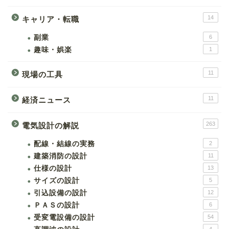
14
キャリア・転職
副業
6
趣味・娯楽
1
11
現場の工具
11
経済ニュース
263
電気設計の解説
配線・結線の実務
2
建築消防の設計
11
仕様の設計
13
サイズの設計
5
引込設備の設計
12
ＰＡＳの設計
6
受変電設備の設計
54