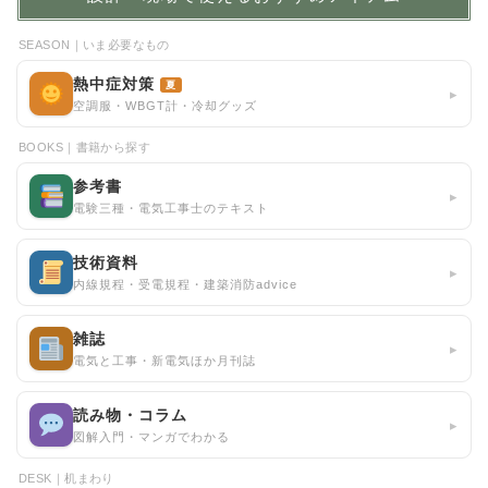
SEASON｜いま必要なもの
熱中症対策
夏
▸
空調服・WBGT計・冷却グッズ
BOOKS｜書籍から探す
参考書
▸
電験三種・電気工事士のテキスト
技術資料
▸
内線規程・受電規程・建築消防advice
雑誌
▸
電気と工事・新電気ほか月刊誌
読み物・コラム
▸
図解入門・マンガでわかる
DESK｜机まわり