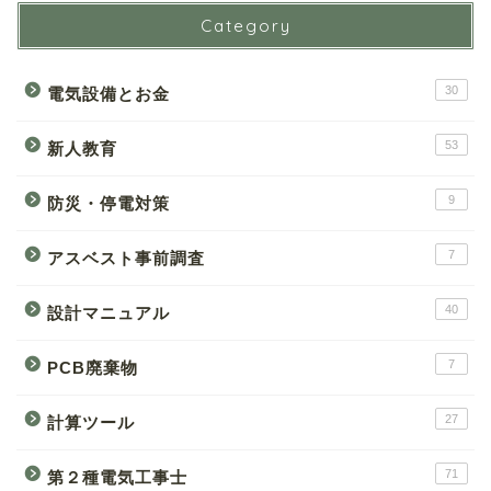
Category
30
電気設備とお金
53
新人教育
9
防災・停電対策
7
アスベスト事前調査
40
設計マニュアル
7
PCB廃棄物
27
計算ツール
71
第２種電気工事士