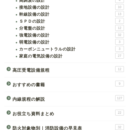
高調波の設計
4
接地設備の設計
10
幹線設備の設計
13
ＳＰＤの設計
2
分電盤の設計
12
強電設備の設計
32
弱電設備の設計
3
カーボンニュートラルの設計
3
家庭の電気設備の設計
27
12
高圧受電設備規程
9
おすすめの書籍
127
内線規程の解説
22
お役立ち資料まとめ
32
防火対象物別｜消防設備の早見表