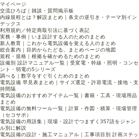
マイページ
交流ひろば｜雑談・質問掲示板
内線規程とは？解説まとめ｜条文の逆引き・テーマ別イン
デックス
利用規約／特定商取引法に基づく表記
実務・事例｜いま設計する人のためのまとめ
新人教育｜これから電気設備を覚える人のまとめ
総合案内｜目的からたどる、まとめページの地図
規程・規格｜根拠を確かめるためのまとめ
設備別 設計マニュアル一覧｜受変電・幹線・照明・コンセ
ント・弱電の5シリーズ
調べる｜数字をすぐ引くためのまとめ
電気設備 早見表まとめ｜サイズ選定・許容電流・接地・支
持間隔
電気設備のおすすめアイテム一覧｜書籍・工具・現場用品
まとめ
電気設備の無料ツール一覧｜計算・作図・積算・現場管理
（セコサポ）
電気設備の用語集｜現場・設計でつまずく357語をジャン
ル別に解説
電気設備の設計・施工マニュアル｜工事項目別 計画ステッ