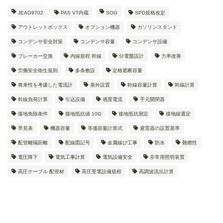
JEAG9702
PAS VT内蔵
SOG
SPD規格改定
アウトレットボックス
オプション機器
ガソリンスタンド
コンデンサ安全対策
コンデンサ容量
コンデンサ設備
ブレーカー交換
内線規程 幹線
分電盤設計
力率改善
労働安全衛生規則
多条敷設
定格遮断容量
将来性を考慮した電流計
屋外設置
幹線容量計算
幹線計算
幹線負荷計算
引込設備
感度電流
手元開閉器
接地免除条件
接地抵抗値 10Ω
接地抵抗測定
接地線選定
早見表
機器容量
等価容量計算式
避雷器の設置基準
配管離隔距離
配線図記号
金属線ぴ工事
防水
難燃性
電圧降下
電気工事計算
電気設備安全
非常用照明装置
高圧ケーブル 配管材
高圧受電設備規程
高調波流出計算