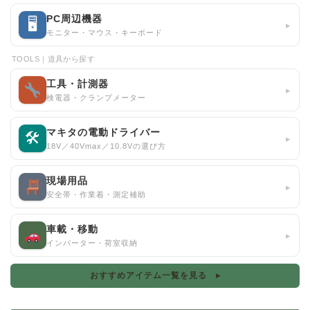
PC周辺機器
🖥
▸
モニター・マウス・キーボード
TOOLS｜道具から探す
工具・計測器
▸
検電器・クランプメーター
マキタの電動ドライバー
🛠
▸
18V／40Vmax／10.8Vの選び方
現場用品
▸
安全帯・作業着・測定補助
車載・移動
▸
インバーター・荷室収納
おすすめアイテム一覧を見る ▸