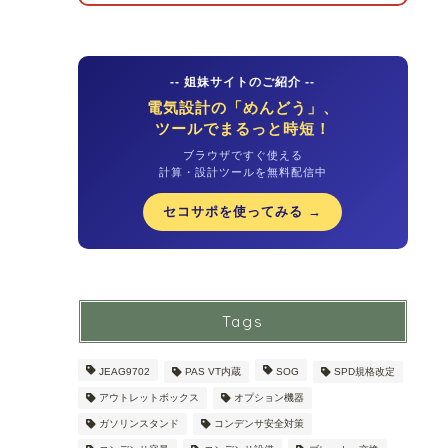
-- 姐妹サイトのご紹介 --
電気設計の「めんどう」、
ツールでまるっと時短！
ブラウザですぐ使える
計算・設計ツールを無料配信中
セコサポを使ってみる →
Tags
JEAG9702
PAS VT内蔵
SOG
SPD規格改定
アウトレットボックス
オプション機器
ガソリンスタンド
コンデンサ安全対策