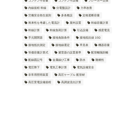
コンデンサ容量
コンデンサ設備
ブレーカー交換
内線規程 幹線
分電盤設計
力率改善
労働安全衛生規則
多条敷設
定格遮断容量
将来性を考慮した電流計
屋外設置
幹線容量計算
幹線計算
幹線負荷計算
引込設備
感度電流
手元開閉器
接地免除条件
接地抵抗値 10Ω
接地抵抗測定
接地線選定
早見表
機器容量
等価容量計算式
避雷器の設置基準
配管離隔距離
配線図記号
金属線ぴ工事
防水
難燃性
電圧降下
電気工事計算
電気設備安全
非常用照明装置
高圧ケーブル 配管材
高圧受電設備規程
高調波流出計算