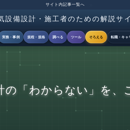
サイト内記事一覧へ
気設備設計・施工者のための解説サ
実務・事例
規程・規格
調べる
ツール
そろえる
転職・キャ
計の「わからない」を、