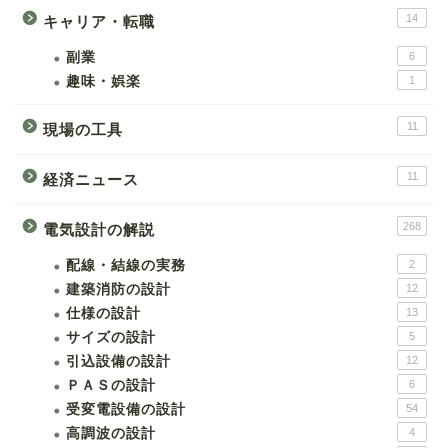
14
キャリア・転職
副業
6
趣味・娯楽
1
11
現場の工具
11
経済ニュース
268
電気設計の解説
配線・結線の実務
2
建築消防の設計
12
仕様の設計
13
サイズの設計
5
引込設備の設計
12
ＰＡＳの設計
6
受変電設備の設計
54
高調波の設計
4