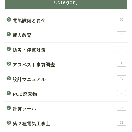
Category
30
電気設備とお金
53
新人教育
9
防災・停電対策
7
アスベスト事前調査
43
設計マニュアル
7
PCB廃棄物
27
計算ツール
71
第２種電気工事士