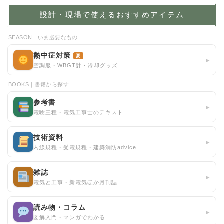
設計・現場で使えるおすすめアイテム
SEASON｜いま必要なもの
熱中症対策
夏
▸
空調服・WBGT計・冷却グッズ
BOOKS｜書籍から探す
参考書
▸
電験三種・電気工事士のテキスト
技術資料
▸
内線規程・受電規程・建築消防advice
雑誌
▸
電気と工事・新電気ほか月刊誌
読み物・コラム
▸
図解入門・マンガでわかる