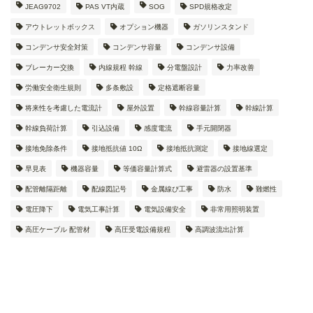
JEAG9702
PAS VT内蔵
SOG
SPD規格改定
アウトレットボックス
オプション機器
ガソリンスタンド
コンデンサ安全対策
コンデンサ容量
コンデンサ設備
ブレーカー交換
内線規程 幹線
分電盤設計
力率改善
労働安全衛生規則
多条敷設
定格遮断容量
将来性を考慮した電流計
屋外設置
幹線容量計算
幹線計算
幹線負荷計算
引込設備
感度電流
手元開閉器
接地免除条件
接地抵抗値 10Ω
接地抵抗測定
接地線選定
早見表
機器容量
等価容量計算式
避雷器の設置基準
配管離隔距離
配線図記号
金属線ぴ工事
防水
難燃性
電圧降下
電気工事計算
電気設備安全
非常用照明装置
高圧ケーブル 配管材
高圧受電設備規程
高調波流出計算