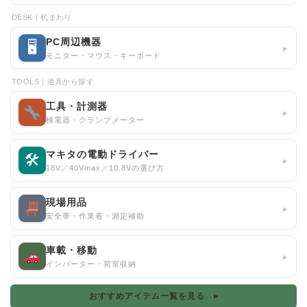
DESK｜机まわり
PC周辺機器
🖥
▸
モニター・マウス・キーボード
TOOLS｜道具から探す
工具・計測器
▸
検電器・クランプメーター
マキタの電動ドライバー
🛠
▸
18V／40Vmax／10.8Vの選び方
現場用品
▸
安全帯・作業着・測定補助
車載・移動
▸
インバーター・荷室収納
おすすめアイテム一覧を見る ▸