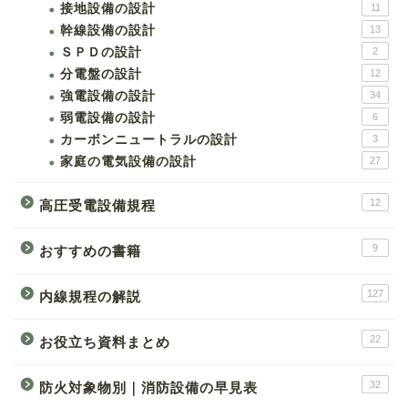
接地設備の設計
11
幹線設備の設計
13
ＳＰＤの設計
2
分電盤の設計
12
強電設備の設計
34
弱電設備の設計
6
カーボンニュートラルの設計
3
家庭の電気設備の設計
27
12
高圧受電設備規程
9
おすすめの書籍
127
内線規程の解説
22
お役立ち資料まとめ
32
防火対象物別｜消防設備の早見表