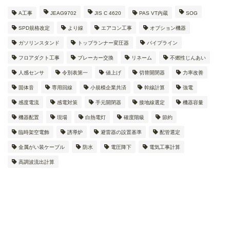
A工事
JEAG9702
JIS C 4620
PAS VT内蔵
SOG
SPD規格改定
より線
エアコン工事
オプション機器
ガソリンスタンド
トップランナー変圧器
パイプライン
フロアダクト工事
ブレーカー交換
リネーム
不燃性じんあい
人感センサ
令別表第一
値上げ
切替開閉器
力率改善
固体音
専用回線
小規模企業共済
幹線計算
強電
感度電流
感電対策
手元開閉器
接地線選定
機器容量
機器配置
現場
白熱電灯
確度階級
節約
臨時架空電飾
誘導炉
避雷器の設置基準
配管選定
金属がい装ケーブル
防水
電圧降下
電気工事計算
高調波流出計算