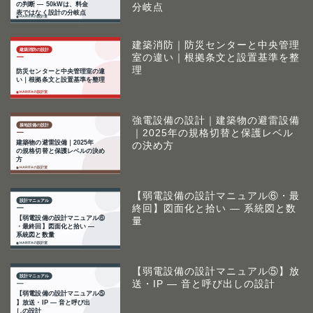
分岐点
建築消防｜防災センターと中央管理
室の違い｜根拠条文と設置基準を整
理
強電設備の設計｜建築物の避雷設備
｜2025年の規格切替と保護レベル
の決め方
【弱電設備の設計マニュアル⑥・最
終回】図面化と拾い ― 系統図と数
量
【弱電設備の設計マニュアル⑤】放
送・IP ― 音と呼び出しの設計