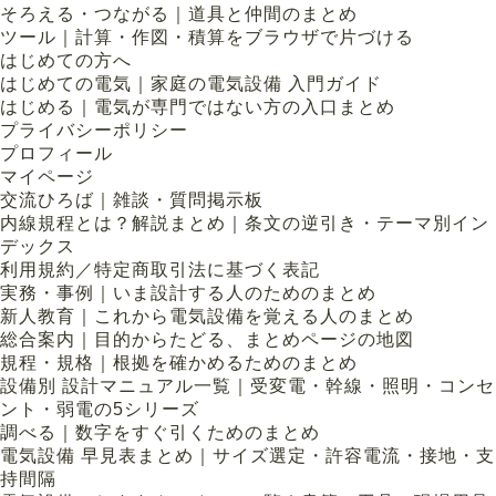
そろえる・つながる｜道具と仲間のまとめ
ツール｜計算・作図・積算をブラウザで片づける
はじめての方へ
はじめての電気｜家庭の電気設備 入門ガイド
はじめる｜電気が専門ではない方の入口まとめ
プライバシーポリシー
プロフィール
マイページ
交流ひろば｜雑談・質問掲示板
内線規程とは？解説まとめ｜条文の逆引き・テーマ別イン
デックス
利用規約／特定商取引法に基づく表記
実務・事例｜いま設計する人のためのまとめ
新人教育｜これから電気設備を覚える人のまとめ
総合案内｜目的からたどる、まとめページの地図
規程・規格｜根拠を確かめるためのまとめ
設備別 設計マニュアル一覧｜受変電・幹線・照明・コンセ
ント・弱電の5シリーズ
調べる｜数字をすぐ引くためのまとめ
電気設備 早見表まとめ｜サイズ選定・許容電流・接地・支
持間隔