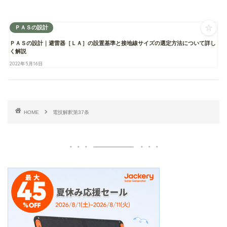
☆
ＰＡＳの設計
ＰＡＳの設計｜避雷器［ＬＡ］の設置基準と接地線サイズの選定方法について詳し
く解説
2022年5月16日
HOME
電技解釈第37条