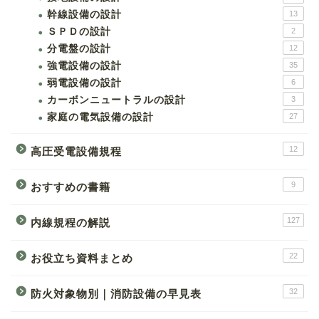
幹線設備の設計
13
ＳＰＤの設計
2
分電盤の設計
12
強電設備の設計
35
弱電設備の設計
6
カーボンニュートラルの設計
3
家庭の電気設備の設計
27
12
高圧受電設備規程
9
おすすめの書籍
127
内線規程の解説
22
お役立ち資料まとめ
32
防火対象物別｜消防設備の早見表