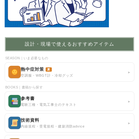
設計・現場で使えるおすすめアイテム
SEASON｜いま必要なもの
熱中症対策
夏
▸
空調服・WBGT計・冷却グッズ
BOOKS｜書籍から探す
参考書
▸
電験三種・電気工事士のテキスト
技術資料
▸
内線規程・受電規程・建築消防advice