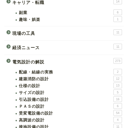
14
キャリア・転職
副業
6
趣味・娯楽
1
11
現場の工具
11
経済ニュース
273
電気設計の解説
配線・結線の実務
2
建築消防の設計
12
仕様の設計
13
サイズの設計
5
引込設備の設計
16
ＰＡＳの設計
6
受変電設備の設計
54
高調波の設計
4
接地設備の設計
11