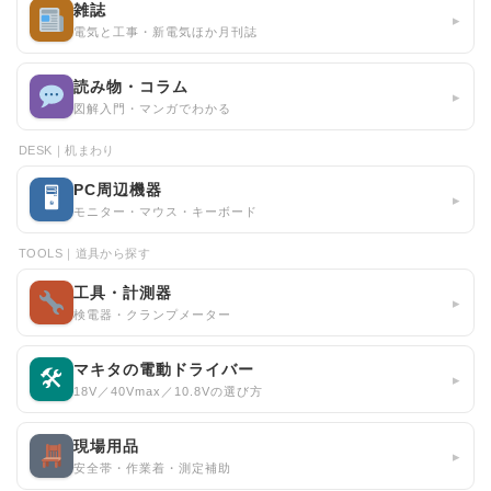
雑誌
▸
電気と工事・新電気ほか月刊誌
読み物・コラム
▸
図解入門・マンガでわかる
DESK｜机まわり
PC周辺機器
🖥
▸
モニター・マウス・キーボード
TOOLS｜道具から探す
工具・計測器
▸
検電器・クランプメーター
マキタの電動ドライバー
🛠
▸
18V／40Vmax／10.8Vの選び方
現場用品
▸
安全帯・作業着・測定補助