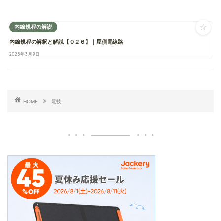
☆
内線規程の解説
内線規程の解釈と解説【０２６】｜屋側電線路
2025年3月9日
HOME
電技