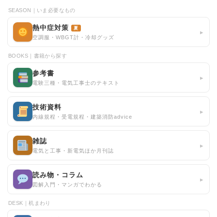
SEASON｜いま必要なもの
熱中症対策
夏
▸
空調服・WBGT計・冷却グッズ
BOOKS｜書籍から探す
参考書
▸
電験三種・電気工事士のテキスト
技術資料
▸
内線規程・受電規程・建築消防advice
雑誌
▸
電気と工事・新電気ほか月刊誌
読み物・コラム
▸
図解入門・マンガでわかる
DESK｜机まわり