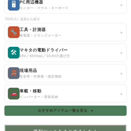
PC周辺機器
🖥
▸
モニター・マウス・キーボード
TOOLS｜道具から探す
工具・計測器
▸
検電器・クランプメーター
マキタの電動ドライバー
🛠
▸
18V／40Vmax／10.8Vの選び方
現場用品
▸
安全帯・作業着・測定補助
車載・移動
▸
インバーター・荷室収納
おすすめアイテム一覧を見る ▸