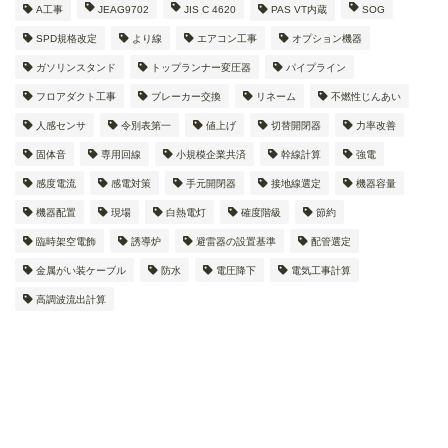
A工事
JEAG9702
JIS C 4620
PAS VT内蔵
SOG
SPD規格改定
より線
エアコン工事
オプション機器
ガソリンスタンド
トップランナー変圧器
パイプライン
フロアダクト工事
ブレーカー交換
リネーム
不燃性じんあい
人感センサ
令別表第一
値上げ
切替開閉器
力率改善
固体音
専用回線
小規模企業共済
幹線計算
強電
感度電流
感電対策
手元開閉器
接地線選定
機器容量
機器配置
現場
白熱電灯
確度階級
節約
臨時架空電飾
誘導炉
避雷器の設置基準
配管選定
金属がい装ケーブル
防水
電圧降下
電気工事計算
高調波流出計算