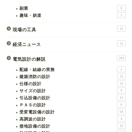
副業
6
趣味・娯楽
1
11
現場の工具
11
経済ニュース
263
電気設計の解説
配線・結線の実務
2
建築消防の設計
11
仕様の設計
13
サイズの設計
5
引込設備の設計
12
ＰＡＳの設計
6
受変電設備の設計
54
高調波の設計
4
接地設備の設計
10