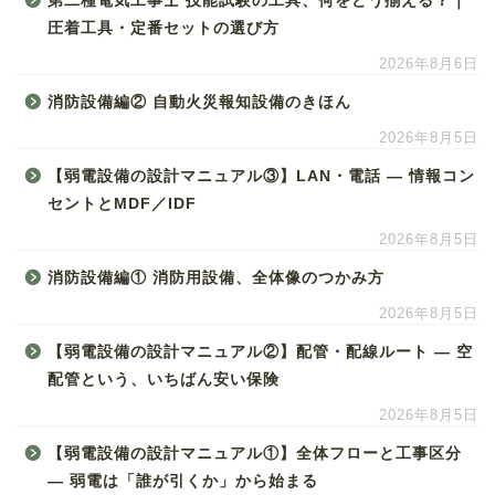
第二種電気工事士 技能試験の工具、何をどう揃える？｜
圧着工具・定番セットの選び方
2026年8月6日
消防設備編② 自動火災報知設備のきほん
2026年8月5日
【弱電設備の設計マニュアル③】LAN・電話 ― 情報コン
セントとMDF／IDF
2026年8月5日
消防設備編① 消防用設備、全体像のつかみ方
2026年8月5日
【弱電設備の設計マニュアル②】配管・配線ルート ― 空
配管という、いちばん安い保険
2026年8月5日
【弱電設備の設計マニュアル①】全体フローと工事区分
― 弱電は「誰が引くか」から始まる