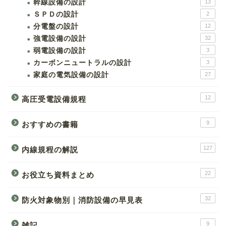
幹線設備の設計
13
ＳＰＤの設計
2
分電盤の設計
12
強電設備の設計
32
弱電設備の設計
3
カーボンニュートラルの設計
3
家庭の電気設備の設計
27
12
高圧受電設備規程
9
おすすめの書籍
127
内線規程の解説
22
お役立ち資料まとめ
32
防火対象物別｜消防設備の早見表
9
雑記