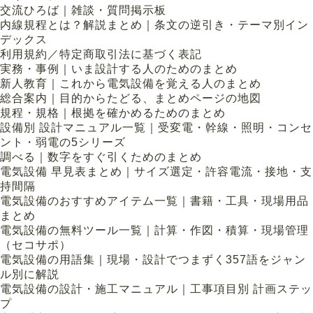
交流ひろば｜雑談・質問掲示板
内線規程とは？解説まとめ｜条文の逆引き・テーマ別イン
デックス
利用規約／特定商取引法に基づく表記
実務・事例｜いま設計する人のためのまとめ
新人教育｜これから電気設備を覚える人のまとめ
総合案内｜目的からたどる、まとめページの地図
規程・規格｜根拠を確かめるためのまとめ
設備別 設計マニュアル一覧｜受変電・幹線・照明・コンセ
ント・弱電の5シリーズ
調べる｜数字をすぐ引くためのまとめ
電気設備 早見表まとめ｜サイズ選定・許容電流・接地・支
持間隔
電気設備のおすすめアイテム一覧｜書籍・工具・現場用品
まとめ
電気設備の無料ツール一覧｜計算・作図・積算・現場管理
（セコサポ）
電気設備の用語集｜現場・設計でつまずく357語をジャン
ル別に解説
電気設備の設計・施工マニュアル｜工事項目別 計画ステッ
プ