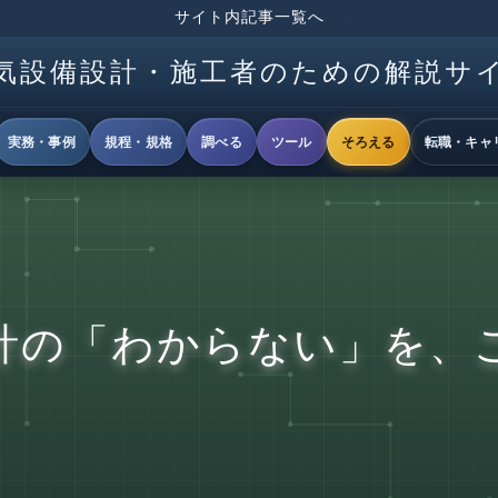
サイト内記事一覧へ
気設備設計・施工者のための解説サ
実務・事例
規程・規格
調べる
ツール
そろえる
転職・キャ
計の「わからない」を、