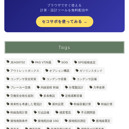
ブラウザですぐ使える
計算・設計ツールを無料配信中
セコサポを使ってみる →
Tags
JEAG9702
PAS VT内蔵
SOG
SPD規格改定
アウトレットボックス
オプション機器
ガソリンスタンド
コンデンサ安全対策
コンデンサ容量
コンデンサ設備
ブレーカー交換
内線規程 幹線
分電盤設計
力率改善
労働安全衛生規則
多条敷設
定格遮断容量
将来性を考慮した電流計
屋外設置
幹線容量計算
幹線計算
幹線負荷計算
引込設備
感度電流
手元開閉器
接地免除条件
接地抵抗値 10Ω
接地抵抗測定
接地線選定