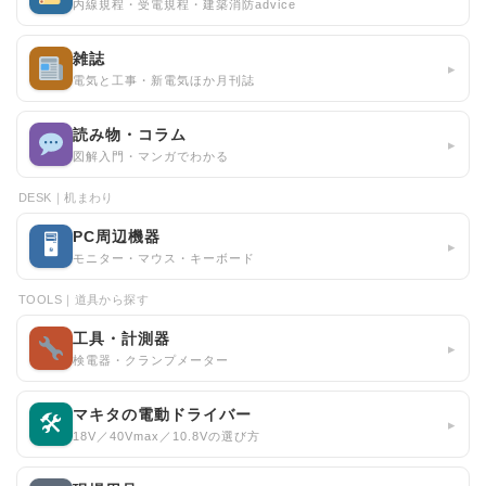
内線規程・受電規程・建築消防advice
雑誌
▸
電気と工事・新電気ほか月刊誌
読み物・コラム
▸
図解入門・マンガでわかる
DESK｜机まわり
PC周辺機器
🖥
▸
モニター・マウス・キーボード
TOOLS｜道具から探す
工具・計測器
▸
検電器・クランプメーター
マキタの電動ドライバー
🛠
▸
18V／40Vmax／10.8Vの選び方