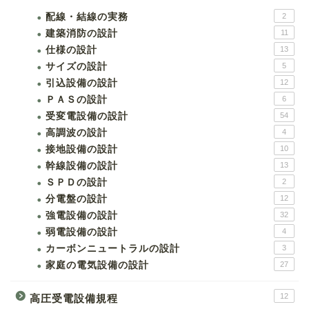
配線・結線の実務
2
建築消防の設計
11
仕様の設計
13
サイズの設計
5
引込設備の設計
12
ＰＡＳの設計
6
受変電設備の設計
54
高調波の設計
4
接地設備の設計
10
幹線設備の設計
13
ＳＰＤの設計
2
分電盤の設計
12
強電設備の設計
32
弱電設備の設計
4
カーボンニュートラルの設計
3
家庭の電気設備の設計
27
12
高圧受電設備規程