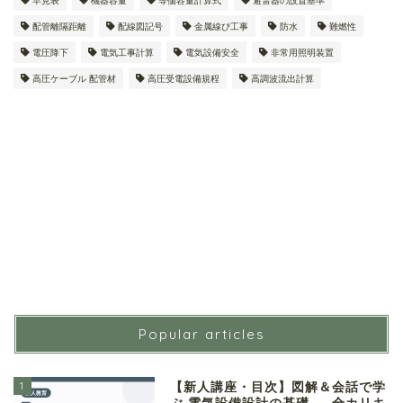
早見表
機器容量
等価容量計算式
避雷器の設置基準
配管離隔距離
配線図記号
金属線ぴ工事
防水
難燃性
電圧降下
電気工事計算
電気設備安全
非常用照明装置
高圧ケーブル 配管材
高圧受電設備規程
高調波流出計算
Popular articles
1
【新人講座・目次】図解＆会話で学