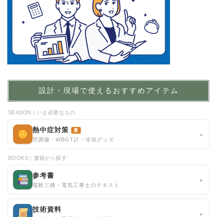
設計・現場で使えるおすすめアイテム
SEASON｜いま必要なもの
熱中症対策
夏
▸
空調服・WBGT計・冷却グッズ
BOOKS｜書籍から探す
参考書
▸
電験三種・電気工事士のテキスト
技術資料
▸