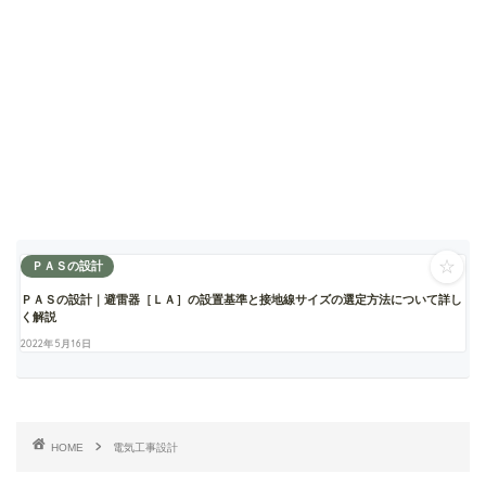
☆
ＰＡＳの設計
ＰＡＳの設計｜避雷器［ＬＡ］の設置基準と接地線サイズの選定方法について詳し
く解説
2022年5月16日
HOME
電気工事設計