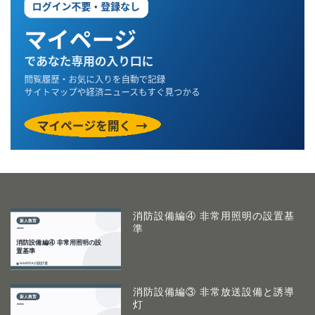
消防設備編④ 非常用照明の設置基
準
消防設備編③ 非常放送設備と誘導
灯