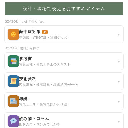
設計・現場で使えるおすすめアイテム
SEASON｜いま必要なもの
熱中症対策
夏
▸
空調服・WBGT計・冷却グッズ
BOOKS｜書籍から探す
参考書
▸
電験三種・電気工事士のテキスト
技術資料
▸
内線規程・受電規程・建築消防advice
雑誌
▸
電気と工事・新電気ほか月刊誌
読み物・コラム
▸
図解入門・マンガでわかる