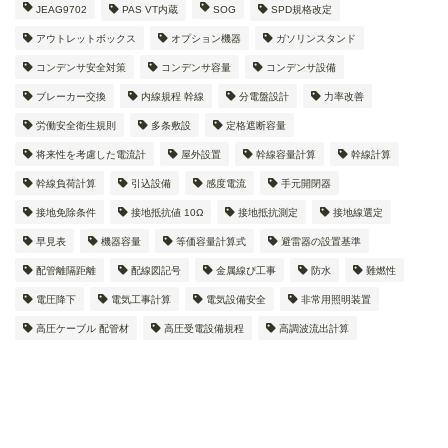
JEAG9702
PAS VT内蔵
SOG
SPD規格改定
アウトレットボックス
オプション機器
ガソリンスタンド
コンデンサ安全対策
コンデンサ容量
コンデンサ設備
ブレーカー交換
内線規程 幹線
分電盤設計
力率改善
労働安全衛生規則
多条敷設
定格遮断容量
将来性を考慮した電流計
屋外設置
幹線容量計算
幹線計算
幹線負荷計算
引込設備
感度電流
手元開閉器
接地免除条件
接地抵抗値 10Ω
接地抵抗測定
接地線選定
早見表
機器容量
等価容量計算式
避雷器の設置基準
配管離隔距離
配線図記号
金属線ぴ工事
防水
難燃性
電圧降下
電気工事計算
電気設備安全
非常用照明装置
高圧ケーブル 配管材
高圧受電設備規程
高調波流出計算