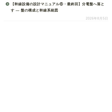
【幹線設備の設計マニュアル⑥・最終回】分電盤へ落と
す ― 盤の構成と幹線系統図
2026年8月5日