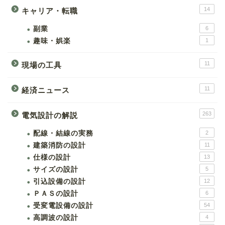
14
キャリア・転職
副業
6
趣味・娯楽
1
11
現場の工具
11
経済ニュース
263
電気設計の解説
配線・結線の実務
2
建築消防の設計
11
仕様の設計
13
サイズの設計
5
引込設備の設計
12
ＰＡＳの設計
6
受変電設備の設計
54
高調波の設計
4