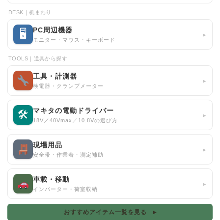
DESK｜机まわり
PC周辺機器
🖥
▸
モニター・マウス・キーボード
TOOLS｜道具から探す
工具・計測器
▸
検電器・クランプメーター
マキタの電動ドライバー
🛠
▸
18V／40Vmax／10.8Vの選び方
現場用品
▸
安全帯・作業着・測定補助
車載・移動
▸
インバーター・荷室収納
おすすめアイテム一覧を見る ▸