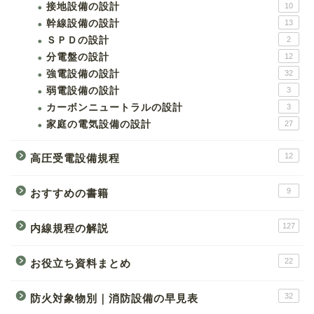
接地設備の設計
10
幹線設備の設計
13
ＳＰＤの設計
2
分電盤の設計
12
強電設備の設計
32
弱電設備の設計
3
カーボンニュートラルの設計
3
家庭の電気設備の設計
27
12
高圧受電設備規程
9
おすすめの書籍
127
内線規程の解説
22
お役立ち資料まとめ
32
防火対象物別｜消防設備の早見表