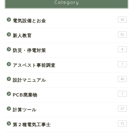
Category
30
電気設備とお金
51
新人教育
9
防災・停電対策
7
アスベスト事前調査
40
設計マニュアル
7
PCB廃棄物
27
計算ツール
71
第２種電気工事士