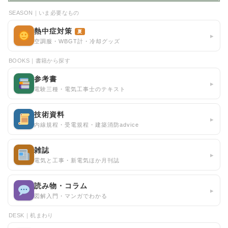
SEASON｜いま必要なもの
熱中症対策
夏
▸
空調服・WBGT計・冷却グッズ
BOOKS｜書籍から探す
参考書
▸
電験三種・電気工事士のテキスト
技術資料
▸
内線規程・受電規程・建築消防advice
雑誌
▸
電気と工事・新電気ほか月刊誌
読み物・コラム
▸
図解入門・マンガでわかる
DESK｜机まわり