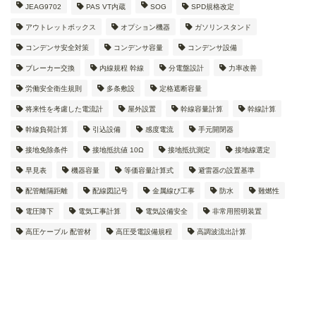
JEAG9702
PAS VT内蔵
SOG
SPD規格改定
アウトレットボックス
オプション機器
ガソリンスタンド
コンデンサ安全対策
コンデンサ容量
コンデンサ設備
ブレーカー交換
内線規程 幹線
分電盤設計
力率改善
労働安全衛生規則
多条敷設
定格遮断容量
将来性を考慮した電流計
屋外設置
幹線容量計算
幹線計算
幹線負荷計算
引込設備
感度電流
手元開閉器
接地免除条件
接地抵抗値 10Ω
接地抵抗測定
接地線選定
早見表
機器容量
等価容量計算式
避雷器の設置基準
配管離隔距離
配線図記号
金属線ぴ工事
防水
難燃性
電圧降下
電気工事計算
電気設備安全
非常用照明装置
高圧ケーブル 配管材
高圧受電設備規程
高調波流出計算