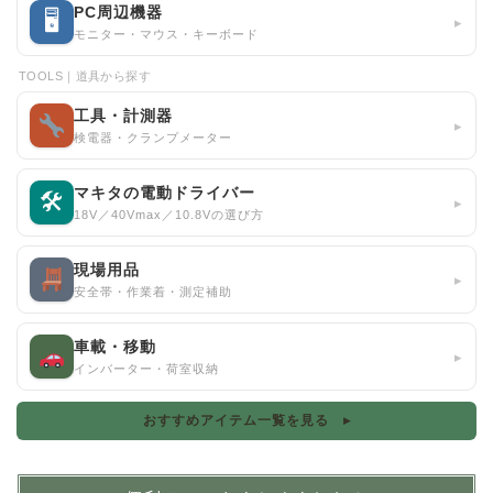
PC周辺機器
🖥
▸
モニター・マウス・キーボード
TOOLS｜道具から探す
工具・計測器
▸
検電器・クランプメーター
マキタの電動ドライバー
🛠
▸
18V／40Vmax／10.8Vの選び方
現場用品
▸
安全帯・作業着・測定補助
車載・移動
▸
インバーター・荷室収納
おすすめアイテム一覧を見る ▸