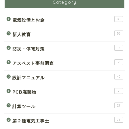
Category
30
電気設備とお金
53
新人教育
9
防災・停電対策
7
アスベスト事前調査
40
設計マニュアル
7
PCB廃棄物
27
計算ツール
71
第２種電気工事士