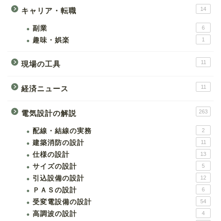
14
キャリア・転職
副業
6
趣味・娯楽
1
11
現場の工具
11
経済ニュース
263
電気設計の解説
配線・結線の実務
2
建築消防の設計
11
仕様の設計
13
サイズの設計
5
引込設備の設計
12
ＰＡＳの設計
6
受変電設備の設計
54
高調波の設計
4