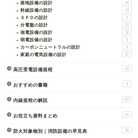
接地設備の設計
10
幹線設備の設計
13
ＳＰＤの設計
2
分電盤の設計
12
強電設備の設計
32
弱電設備の設計
3
カーボンニュートラルの設計
3
家庭の電気設備の設計
27
12
高圧受電設備規程
9
おすすめの書籍
127
内線規程の解説
22
お役立ち資料まとめ
32
防火対象物別｜消防設備の早見表