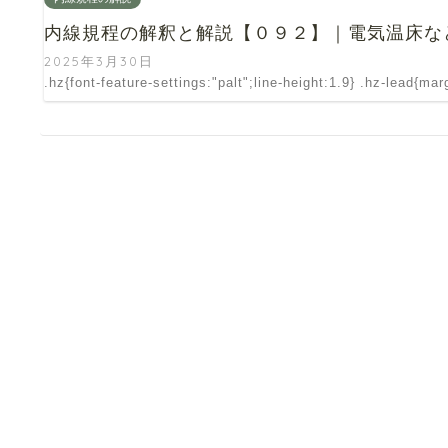
内線規程の解釈と解説【０９２】｜電気温床な
2025年3月30日
.hz{font-feature-settings:"palt";line-height:1.9} .hz-lead{ma