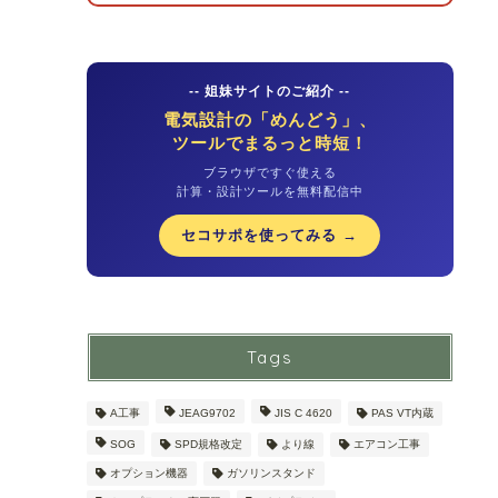
-- 姐妹サイトのご紹介 --
電気設計の「めんどう」、
ツールでまるっと時短！
ブラウザですぐ使える
計算・設計ツールを無料配信中
セコサポを使ってみる →
Tags
A工事
JEAG9702
JIS C 4620
PAS VT内蔵
SOG
SPD規格改定
より線
エアコン工事
オプション機器
ガソリンスタンド