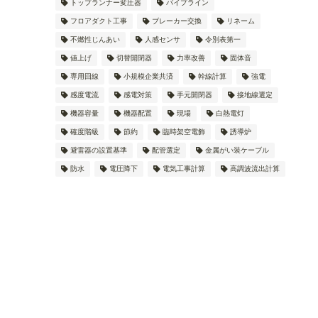
トップランナー変圧器
パイプライン
フロアダクト工事
ブレーカー交換
リネーム
不燃性じんあい
人感センサ
令別表第一
値上げ
切替開閉器
力率改善
固体音
専用回線
小規模企業共済
幹線計算
強電
感度電流
感電対策
手元開閉器
接地線選定
機器容量
機器配置
現場
白熱電灯
確度階級
節約
臨時架空電飾
誘導炉
避雷器の設置基準
配管選定
金属がい装ケーブル
防水
電圧降下
電気工事計算
高調波流出計算