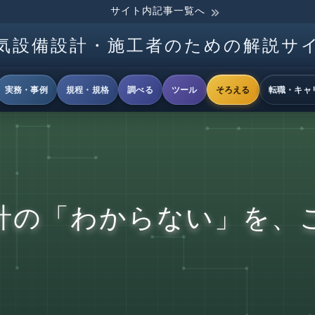
サイト内記事一覧へ
気設備設計・施工者のための解説サ
実務・事例
規程・規格
調べる
ツール
そろえる
転職・キャ
計の「わからない」を、