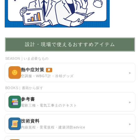
設計・現場で使えるおすすめアイテム
SEASON｜いま必要なもの
熱中症対策
夏
▸
空調服・WBGT計・冷却グッズ
BOOKS｜書籍から探す
参考書
▸
電験三種・電気工事士のテキスト
技術資料
▸
内線規程・受電規程・建築消防advice