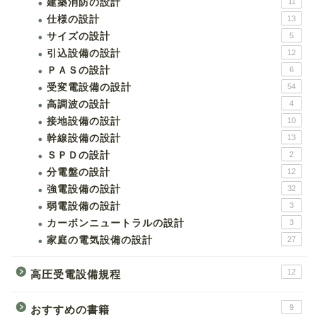
建築消防の設計
11
仕様の設計
13
サイズの設計
5
引込設備の設計
12
ＰＡＳの設計
6
受変電設備の設計
54
高調波の設計
4
接地設備の設計
10
幹線設備の設計
13
ＳＰＤの設計
2
分電盤の設計
12
強電設備の設計
32
弱電設備の設計
3
カーボンニュートラルの設計
3
家庭の電気設備の設計
27
12
高圧受電設備規程
9
おすすめの書籍