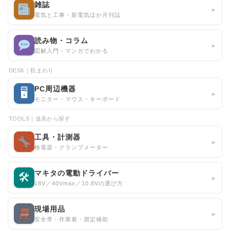
雑誌
▸
電気と工事・新電気ほか月刊誌
読み物・コラム
▸
図解入門・マンガでわかる
DESK｜机まわり
PC周辺機器
🖥
▸
モニター・マウス・キーボード
TOOLS｜道具から探す
工具・計測器
▸
検電器・クランプメーター
マキタの電動ドライバー
🛠
▸
18V／40Vmax／10.8Vの選び方
現場用品
▸
安全帯・作業着・測定補助