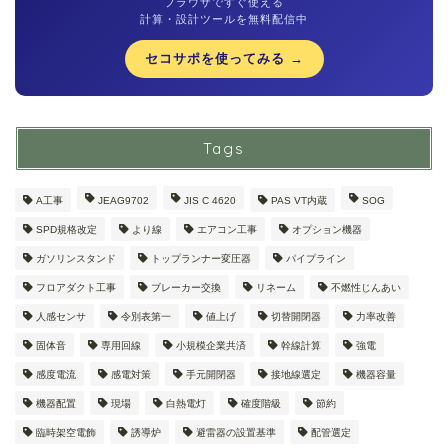
ブラウザですぐ使える
計算・設計ツールを無料配信中
セコサポを使ってみる →
Tags
A工事
JEAG9702
JIS C 4620
PAS VT内蔵
SOG
SPD規格改定
より線
エアコン工事
オプション機器
ガソリンスタンド
トップランナー変圧器
パイプライン
フロアダクト工事
ブレーカー交換
リネーム
不燃性じんあい
人感センサ
令別表第一
値上げ
切替開閉器
力率改善
固体音
専用回線
小規模企業共済
幹線計算
強電
感度電流
感電対策
手元開閉器
接地線選定
機器容量
機器配置
現場
白熱電灯
確度階級
節約
臨時架空電飾
誘導炉
避雷器の設置基準
配管選定