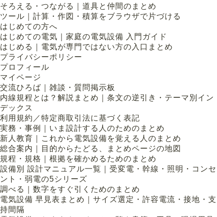
そろえる・つながる｜道具と仲間のまとめ
ツール｜計算・作図・積算をブラウザで片づける
はじめての方へ
はじめての電気｜家庭の電気設備 入門ガイド
はじめる｜電気が専門ではない方の入口まとめ
プライバシーポリシー
プロフィール
マイページ
交流ひろば｜雑談・質問掲示板
内線規程とは？解説まとめ｜条文の逆引き・テーマ別イン
デックス
利用規約／特定商取引法に基づく表記
実務・事例｜いま設計する人のためのまとめ
新人教育｜これから電気設備を覚える人のまとめ
総合案内｜目的からたどる、まとめページの地図
規程・規格｜根拠を確かめるためのまとめ
設備別 設計マニュアル一覧｜受変電・幹線・照明・コンセ
ント・弱電の5シリーズ
調べる｜数字をすぐ引くためのまとめ
電気設備 早見表まとめ｜サイズ選定・許容電流・接地・支
持間隔