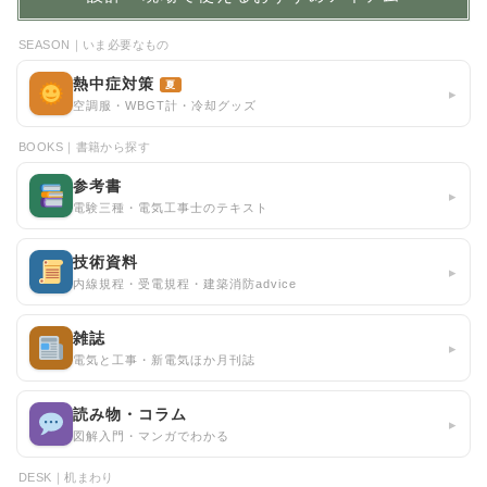
SEASON｜いま必要なもの
熱中症対策
夏
▸
空調服・WBGT計・冷却グッズ
BOOKS｜書籍から探す
参考書
▸
電験三種・電気工事士のテキスト
技術資料
▸
内線規程・受電規程・建築消防advice
雑誌
▸
電気と工事・新電気ほか月刊誌
読み物・コラム
▸
図解入門・マンガでわかる
DESK｜机まわり