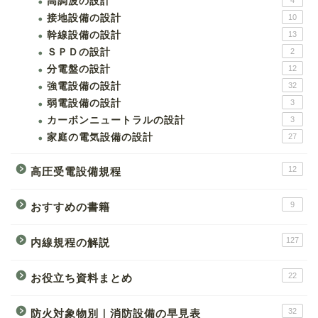
高調波の設計
4
接地設備の設計
10
幹線設備の設計
13
ＳＰＤの設計
2
分電盤の設計
12
強電設備の設計
32
弱電設備の設計
3
カーボンニュートラルの設計
3
家庭の電気設備の設計
27
12
高圧受電設備規程
9
おすすめの書籍
127
内線規程の解説
22
お役立ち資料まとめ
32
防火対象物別｜消防設備の早見表