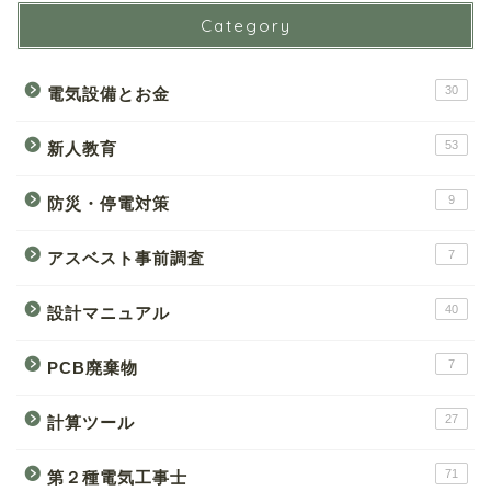
Category
30
電気設備とお金
53
新人教育
9
防災・停電対策
7
アスベスト事前調査
40
設計マニュアル
7
PCB廃棄物
27
計算ツール
71
第２種電気工事士