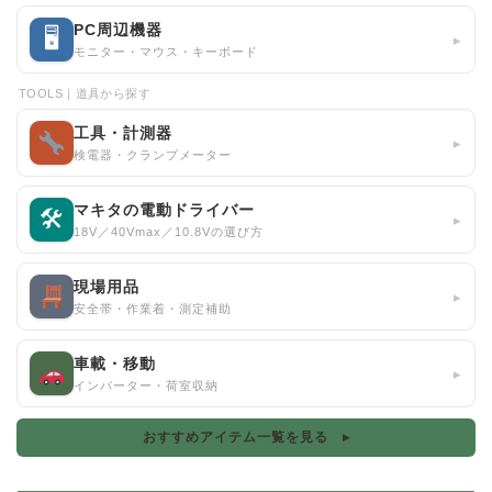
PC周辺機器
🖥
▸
モニター・マウス・キーボード
TOOLS｜道具から探す
工具・計測器
▸
検電器・クランプメーター
マキタの電動ドライバー
🛠
▸
18V／40Vmax／10.8Vの選び方
現場用品
▸
安全帯・作業着・測定補助
車載・移動
▸
インバーター・荷室収納
おすすめアイテム一覧を見る ▸