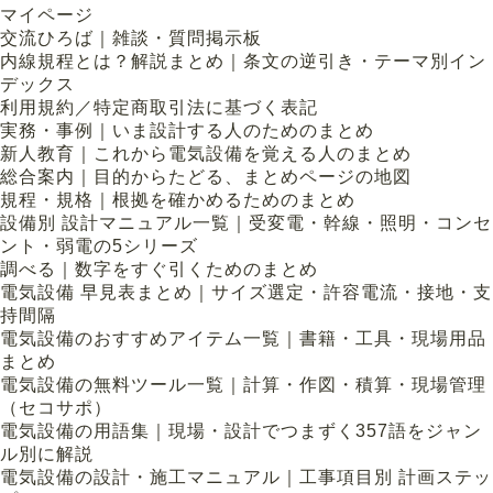
マイページ
交流ひろば｜雑談・質問掲示板
内線規程とは？解説まとめ｜条文の逆引き・テーマ別イン
デックス
利用規約／特定商取引法に基づく表記
実務・事例｜いま設計する人のためのまとめ
新人教育｜これから電気設備を覚える人のまとめ
総合案内｜目的からたどる、まとめページの地図
規程・規格｜根拠を確かめるためのまとめ
設備別 設計マニュアル一覧｜受変電・幹線・照明・コンセ
ント・弱電の5シリーズ
調べる｜数字をすぐ引くためのまとめ
電気設備 早見表まとめ｜サイズ選定・許容電流・接地・支
持間隔
電気設備のおすすめアイテム一覧｜書籍・工具・現場用品
まとめ
電気設備の無料ツール一覧｜計算・作図・積算・現場管理
（セコサポ）
電気設備の用語集｜現場・設計でつまずく357語をジャン
ル別に解説
電気設備の設計・施工マニュアル｜工事項目別 計画ステッ