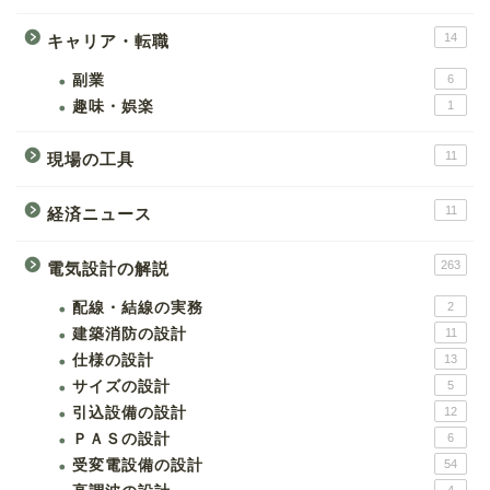
14
キャリア・転職
副業
6
趣味・娯楽
1
11
現場の工具
11
経済ニュース
263
電気設計の解説
配線・結線の実務
2
建築消防の設計
11
仕様の設計
13
サイズの設計
5
引込設備の設計
12
ＰＡＳの設計
6
受変電設備の設計
54