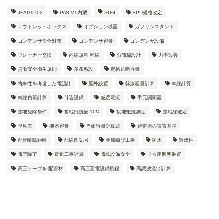
JEAG9702
PAS VT内蔵
SOG
SPD規格改定
アウトレットボックス
オプション機器
ガソリンスタンド
コンデンサ安全対策
コンデンサ容量
コンデンサ設備
ブレーカー交換
内線規程 幹線
分電盤設計
力率改善
労働安全衛生規則
多条敷設
定格遮断容量
将来性を考慮した電流計
屋外設置
幹線容量計算
幹線計算
幹線負荷計算
引込設備
感度電流
手元開閉器
接地免除条件
接地抵抗値 10Ω
接地抵抗測定
接地線選定
早見表
機器容量
等価容量計算式
避雷器の設置基準
配管離隔距離
配線図記号
金属線ぴ工事
防水
難燃性
電圧降下
電気工事計算
電気設備安全
非常用照明装置
高圧ケーブル 配管材
高圧受電設備規程
高調波流出計算