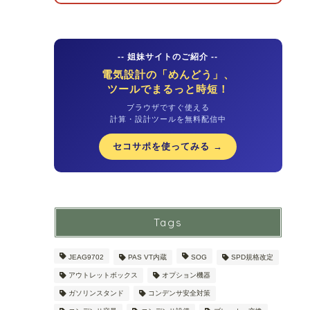
-- 姐妹サイトのご紹介 --
電気設計の「めんどう」、
ツールでまるっと時短！
ブラウザですぐ使える
計算・設計ツールを無料配信中
セコサポを使ってみる →
Tags
JEAG9702
PAS VT内蔵
SOG
SPD規格改定
アウトレットボックス
オプション機器
ガソリンスタンド
コンデンサ安全対策