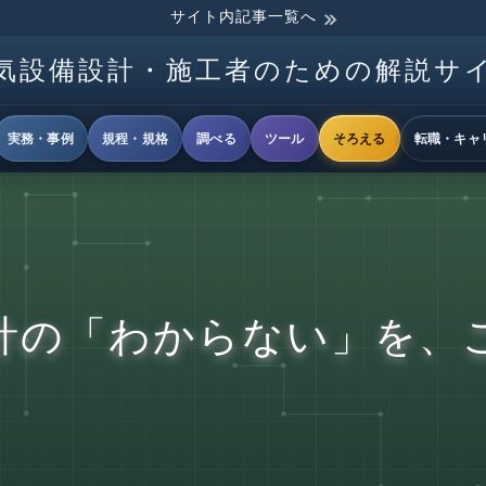
サイト内記事一覧へ
気設備設計・施工者のための解説サ
実務・事例
規程・規格
調べる
ツール
そろえる
転職・キャ
計の「わからない」を、