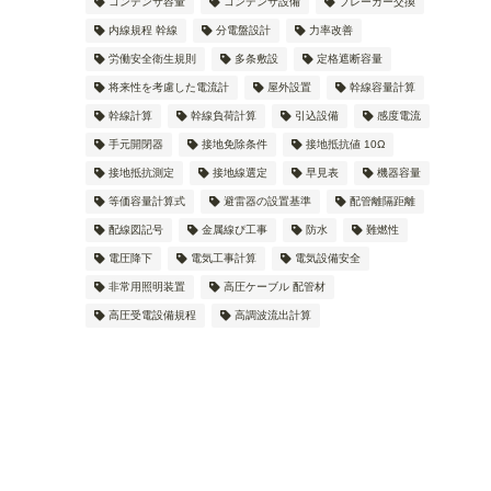
コンデンサ容量
コンデンサ設備
ブレーカー交換
内線規程 幹線
分電盤設計
力率改善
労働安全衛生規則
多条敷設
定格遮断容量
将来性を考慮した電流計
屋外設置
幹線容量計算
幹線計算
幹線負荷計算
引込設備
感度電流
手元開閉器
接地免除条件
接地抵抗値 10Ω
接地抵抗測定
接地線選定
早見表
機器容量
等価容量計算式
避雷器の設置基準
配管離隔距離
配線図記号
金属線ぴ工事
防水
難燃性
電圧降下
電気工事計算
電気設備安全
非常用照明装置
高圧ケーブル 配管材
高圧受電設備規程
高調波流出計算