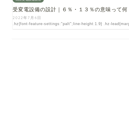
受変電設備の設計｜６％・１３％の意味って何
2022年7月6日
.hz{font-feature-settings:"palt";line-height:1.9} .hz-lead{ma