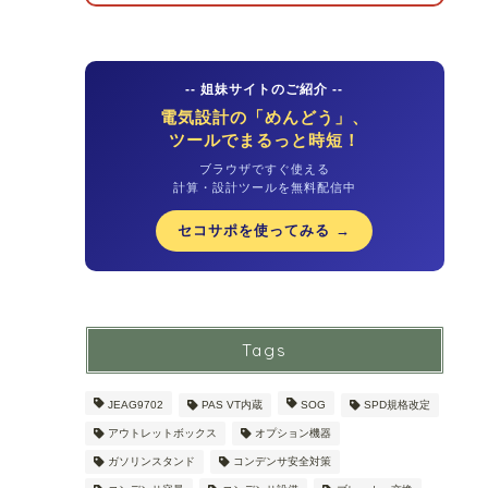
-- 姐妹サイトのご紹介 --
電気設計の「めんどう」、
ツールでまるっと時短！
ブラウザですぐ使える
計算・設計ツールを無料配信中
セコサポを使ってみる →
Tags
JEAG9702
PAS VT内蔵
SOG
SPD規格改定
アウトレットボックス
オプション機器
ガソリンスタンド
コンデンサ安全対策