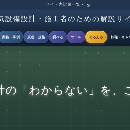
サイト内記事一覧へ
気設備設計・施工者のための解説サ
実務・事例
規程・規格
調べる
ツール
そろえる
転職・キャ
計の「わからない」を、