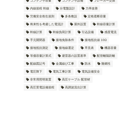
コンデンサ容量
コンデンサ設備
ブレーカー交換
内線規程 幹線
分電盤設計
力率改善
労働安全衛生規則
多条敷設
定格遮断容量
将来性を考慮した電流計
屋外設置
幹線容量計算
幹線計算
幹線負荷計算
引込設備
感度電流
手元開閉器
接地免除条件
接地抵抗値 10Ω
接地抵抗測定
接地線選定
早見表
機器容量
等価容量計算式
避雷器の設置基準
配管離隔距離
配線図記号
金属線ぴ工事
防水
難燃性
電圧降下
電気工事計算
電気設備安全
非常用照明装置
高圧ケーブル 配管材
高圧受電設備規程
高調波流出計算