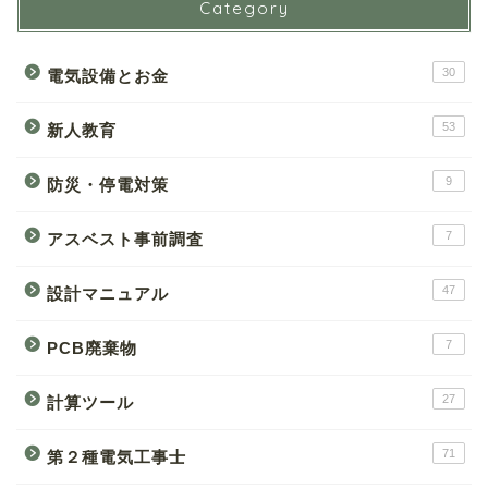
Category
30
電気設備とお金
53
新人教育
9
防災・停電対策
7
アスベスト事前調査
47
設計マニュアル
7
PCB廃棄物
27
計算ツール
71
第２種電気工事士