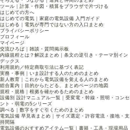
そろえる・つながる｜道具と仲間のまとめ
ツール｜計算・作図・積算をブラウザで片づける
はじめての方へ
はじめての電気｜家庭の電気設備 入門ガイド
はじめる｜電気が専門ではない方の入口まとめ
プライバシーポリシー
プロフィール
マイページ
交流ひろば｜雑談・質問掲示板
内線規程とは？解説まとめ｜条文の逆引き・テーマ別イン
デックス
利用規約／特定商取引法に基づく表記
実務・事例｜いま設計する人のためのまとめ
新人教育｜これから電気設備を覚える人のまとめ
総合案内｜目的からたどる、まとめページの地図
規程・規格｜根拠を確かめるためのまとめ
設備別 設計マニュアル一覧｜受変電・幹線・照明・コンセ
ント・弱電の5シリーズ
調べる｜数字をすぐ引くためのまとめ
電気設備 早見表まとめ｜サイズ選定・許容電流・接地・支
持間隔
電気設備のおすすめアイテム一覧｜書籍・工具・現場用品