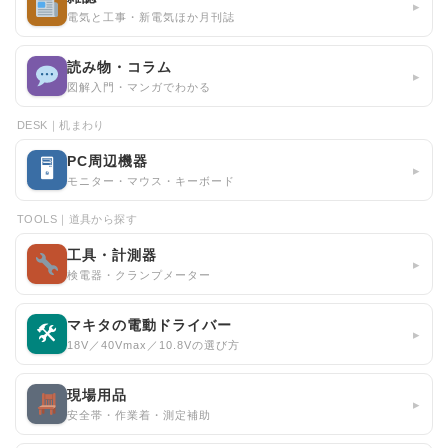
▸
電気と工事・新電気ほか月刊誌
読み物・コラム
▸
図解入門・マンガでわかる
DESK｜机まわり
PC周辺機器
🖥
▸
モニター・マウス・キーボード
TOOLS｜道具から探す
工具・計測器
▸
検電器・クランプメーター
マキタの電動ドライバー
🛠
▸
18V／40Vmax／10.8Vの選び方
現場用品
▸
安全帯・作業着・測定補助