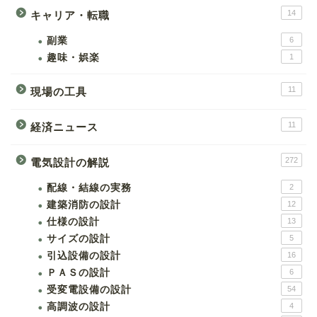
14
キャリア・転職
副業
6
趣味・娯楽
1
11
現場の工具
11
経済ニュース
272
電気設計の解説
配線・結線の実務
2
建築消防の設計
12
仕様の設計
13
サイズの設計
5
引込設備の設計
16
ＰＡＳの設計
6
受変電設備の設計
54
高調波の設計
4