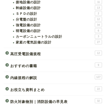
接地設備の設計
11
幹線設備の設計
13
ＳＰＤの設計
2
分電盤の設計
12
強電設備の設計
34
弱電設備の設計
6
カーボンニュートラルの設計
3
家庭の電気設備の設計
27
12
高圧受電設備規程
9
おすすめの書籍
127
内線規程の解説
22
お役立ち資料まとめ
32
防火対象物別｜消防設備の早見表