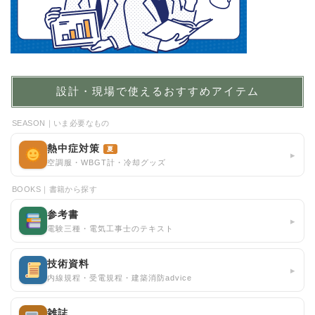
設計・現場で使えるおすすめアイテム
SEASON｜いま必要なもの
熱中症対策
夏
▸
空調服・WBGT計・冷却グッズ
BOOKS｜書籍から探す
参考書
▸
電験三種・電気工事士のテキスト
技術資料
▸
内線規程・受電規程・建築消防advice
雑誌