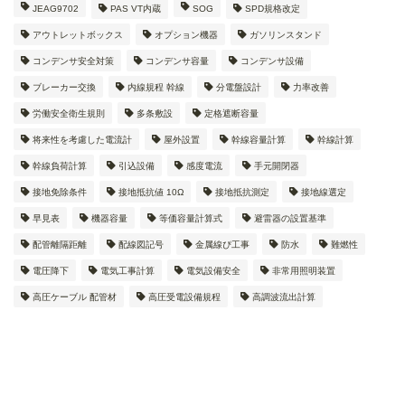
JEAG9702
PAS VT内蔵
SOG
SPD規格改定
アウトレットボックス
オプション機器
ガソリンスタンド
コンデンサ安全対策
コンデンサ容量
コンデンサ設備
ブレーカー交換
内線規程 幹線
分電盤設計
力率改善
労働安全衛生規則
多条敷設
定格遮断容量
将来性を考慮した電流計
屋外設置
幹線容量計算
幹線計算
幹線負荷計算
引込設備
感度電流
手元開閉器
接地免除条件
接地抵抗値 10Ω
接地抵抗測定
接地線選定
早見表
機器容量
等価容量計算式
避雷器の設置基準
配管離隔距離
配線図記号
金属線ぴ工事
防水
難燃性
電圧降下
電気工事計算
電気設備安全
非常用照明装置
高圧ケーブル 配管材
高圧受電設備規程
高調波流出計算