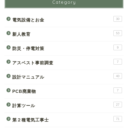
Category
30
電気設備とお金
53
新人教育
9
防災・停電対策
7
アスベスト事前調査
40
設計マニュアル
7
PCB廃棄物
27
計算ツール
71
第２種電気工事士