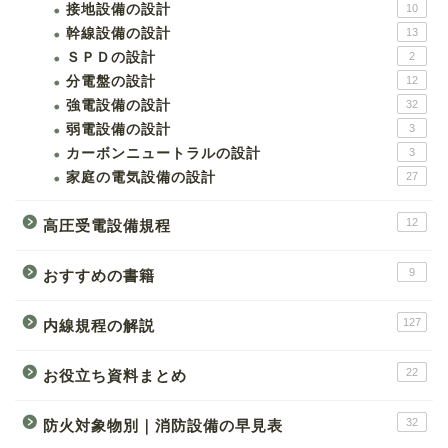
接地設備の設計
10
幹線設備の設計
13
ＳＰＤの設計
2
分電盤の設計
12
強電設備の設計
32
弱電設備の設計
3
カーボンニュートラルの設計
3
家庭の電気設備の設計
27
12
高圧受電設備規程
9
おすすめの書籍
127
内線規程の解説
22
お役立ち資料まとめ
32
防火対象物別｜消防設備の早見表