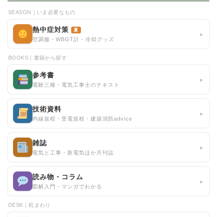
SEASON｜いま必要なもの
熱中症対策
夏
▸
空調服・WBGT計・冷却グッズ
BOOKS｜書籍から探す
参考書
▸
電験三種・電気工事士のテキスト
技術資料
▸
内線規程・受電規程・建築消防advice
雑誌
▸
電気と工事・新電気ほか月刊誌
読み物・コラム
▸
図解入門・マンガでわかる
DESK｜机まわり