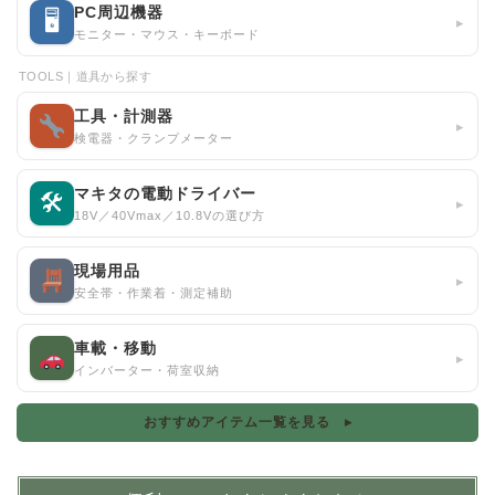
PC周辺機器
🖥
▸
モニター・マウス・キーボード
TOOLS｜道具から探す
工具・計測器
▸
検電器・クランプメーター
マキタの電動ドライバー
🛠
▸
18V／40Vmax／10.8Vの選び方
現場用品
▸
安全帯・作業着・測定補助
車載・移動
▸
インバーター・荷室収納
おすすめアイテム一覧を見る ▸