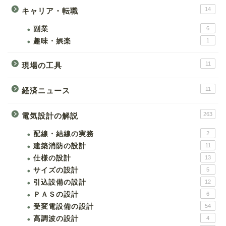
14
キャリア・転職
副業
6
趣味・娯楽
1
11
現場の工具
11
経済ニュース
263
電気設計の解説
配線・結線の実務
2
建築消防の設計
11
仕様の設計
13
サイズの設計
5
引込設備の設計
12
ＰＡＳの設計
6
受変電設備の設計
54
高調波の設計
4