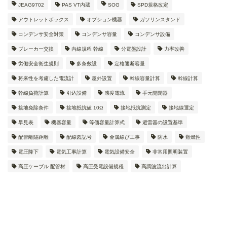
JEAG9702
PAS VT内蔵
SOG
SPD規格改定
アウトレットボックス
オプション機器
ガソリンスタンド
コンデンサ安全対策
コンデンサ容量
コンデンサ設備
ブレーカー交換
内線規程 幹線
分電盤設計
力率改善
労働安全衛生規則
多条敷設
定格遮断容量
将来性を考慮した電流計
屋外設置
幹線容量計算
幹線計算
幹線負荷計算
引込設備
感度電流
手元開閉器
接地免除条件
接地抵抗値 10Ω
接地抵抗測定
接地線選定
早見表
機器容量
等価容量計算式
避雷器の設置基準
配管離隔距離
配線図記号
金属線ぴ工事
防水
難燃性
電圧降下
電気工事計算
電気設備安全
非常用照明装置
高圧ケーブル 配管材
高圧受電設備規程
高調波流出計算