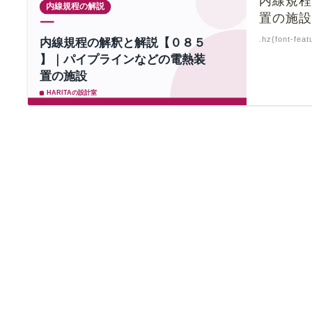
内線規
置の施
.hz{font-feat