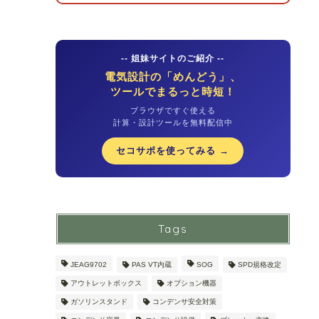
-- 姐妹サイトのご紹介 --
電気設計の「めんどう」、
ツールでまるっと時短！
ブラウザですぐ使える
計算・設計ツールを無料配信中
セコサポを使ってみる →
Tags
JEAG9702
PAS VT内蔵
SOG
SPD規格改定
アウトレットボックス
オプション機器
ガソリンスタンド
コンデンサ安全対策