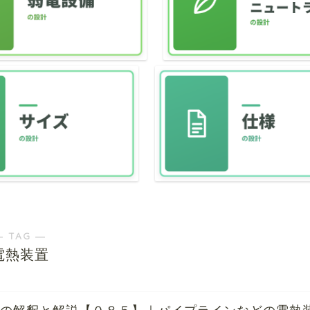
― TAG ―
電熱装置