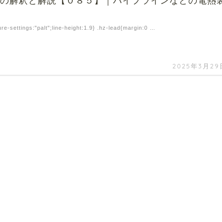
程の解釈と解説【０８５】｜パイプラインなどの電熱
設
ure-settings:"palt";line-height:1.9} .hz-lead{margin:0 …
2025年3月29