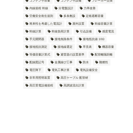
コンデンサ容量
コンデンサ設備
ブレーカー交換
内線規程 幹線
分電盤設計
力率改善
労働安全衛生規則
多条敷設
定格遮断容量
将来性を考慮した電流計
屋外設置
幹線容量計算
幹線計算
幹線負荷計算
引込設備
感度電流
手元開閉器
接地免除条件
接地抵抗値 10Ω
接地抵抗測定
接地線選定
早見表
機器容量
等価容量計算式
避雷器の設置基準
配管離隔距離
配線図記号
金属線ぴ工事
防水
難燃性
電圧降下
電気工事計算
電気設備安全
非常用照明装置
高圧ケーブル 配管材
高圧受電設備規程
高調波流出計算