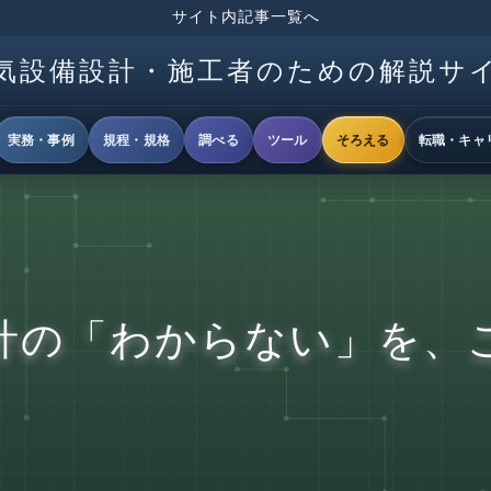
サイト内記事一覧へ
気設備設計・施工者のための解説サ
実務・事例
規程・規格
調べる
ツール
そろえる
転職・キャ
計の「わからない」を、