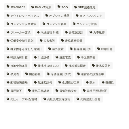
JEAG9702
PAS VT内蔵
SOG
SPD規格改定
アウトレットボックス
オプション機器
ガソリンスタンド
コンデンサ安全対策
コンデンサ容量
コンデンサ設備
ブレーカー交換
内線規程 幹線
分電盤設計
力率改善
労働安全衛生規則
多条敷設
定格遮断容量
将来性を考慮した電流計
屋外設置
幹線容量計算
幹線計算
幹線負荷計算
引込設備
感度電流
手元開閉器
接地免除条件
接地抵抗値 10Ω
接地抵抗測定
接地線選定
早見表
機器容量
等価容量計算式
避雷器の設置基準
配管離隔距離
配線図記号
金属線ぴ工事
防水
難燃性
電圧降下
電気工事計算
電気設備安全
非常用照明装置
高圧ケーブル 配管材
高圧受電設備規程
高調波流出計算