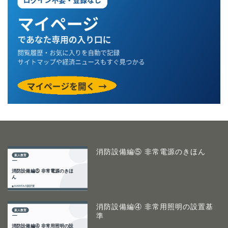
消防設備編⑤ 非常電源のきほん
消防設備編④ 非常用照明の設置基
準