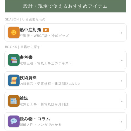
設計・現場で使えるおすすめアイテム
SEASON｜いま必要なもの
熱中症対策
夏
▸
空調服・WBGT計・冷却グッズ
BOOKS｜書籍から探す
参考書
▸
電験三種・電気工事士のテキスト
技術資料
▸
内線規程・受電規程・建築消防advice
雑誌
▸
電気と工事・新電気ほか月刊誌
読み物・コラム
▸
図解入門・マンガでわかる