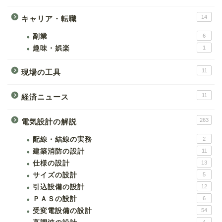
14
キャリア・転職
副業
6
趣味・娯楽
1
11
現場の工具
11
経済ニュース
263
電気設計の解説
配線・結線の実務
2
建築消防の設計
11
仕様の設計
13
サイズの設計
5
引込設備の設計
12
ＰＡＳの設計
6
受変電設備の設計
54