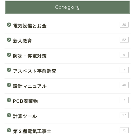
Category
30
電気設備とお金
52
新人教育
9
防災・停電対策
7
アスベスト事前調査
40
設計マニュアル
7
PCB廃棄物
27
計算ツール
71
第２種電気工事士