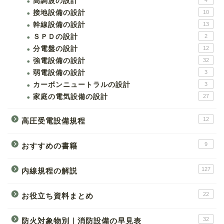
高調波の設計
4
接地設備の設計
10
幹線設備の設計
13
ＳＰＤの設計
2
分電盤の設計
12
強電設備の設計
32
弱電設備の設計
3
カーボンニュートラルの設計
3
家庭の電気設備の設計
27
12
高圧受電設備規程
9
おすすめの書籍
127
内線規程の解説
22
お役立ち資料まとめ
32
防火対象物別｜消防設備の早見表