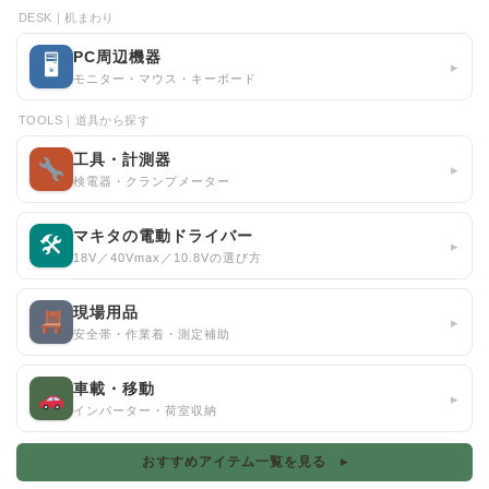
DESK｜机まわり
PC周辺機器
🖥
▸
モニター・マウス・キーボード
TOOLS｜道具から探す
工具・計測器
▸
検電器・クランプメーター
マキタの電動ドライバー
🛠
▸
18V／40Vmax／10.8Vの選び方
現場用品
▸
安全帯・作業着・測定補助
車載・移動
▸
インバーター・荷室収納
おすすめアイテム一覧を見る ▸