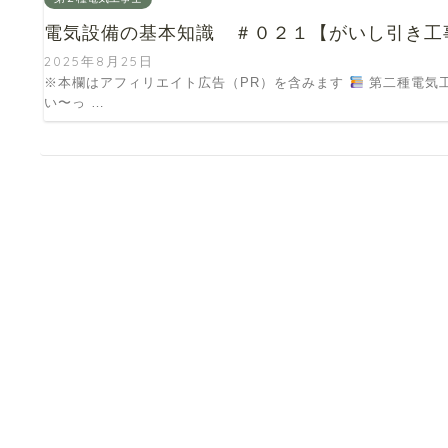
電気設備の基本知識 ＃０２１【がいし引き工
2025年8月25日
※本欄はアフィリエイト広告（PR）を含みます
第二種電気工事士 対策の
い〜っ …