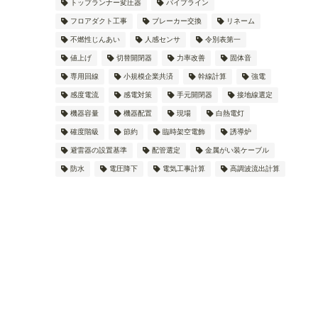
トップランナー変圧器
パイプライン
フロアダクト工事
ブレーカー交換
リネーム
不燃性じんあい
人感センサ
令別表第一
値上げ
切替開閉器
力率改善
固体音
専用回線
小規模企業共済
幹線計算
強電
感度電流
感電対策
手元開閉器
接地線選定
機器容量
機器配置
現場
白熱電灯
確度階級
節約
臨時架空電飾
誘導炉
避雷器の設置基準
配管選定
金属がい装ケーブル
防水
電圧降下
電気工事計算
高調波流出計算