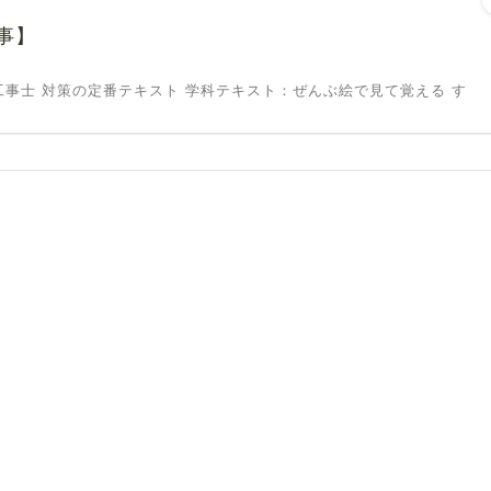
事】
定番テキスト 学科テキスト：ぜんぶ絵で見て覚える す