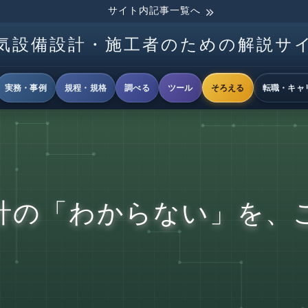
サイト内記事一覧へ
気設備設計・施工者のための解説サ
実務・事例
規程・規格
調べる
ツール
そろえる
転職・キャ
計の「わからない」を、