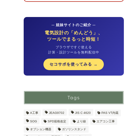
-- 姐妹サイトのご紹介 --
電気設計の「めんどう」、
ツールでまるっと時短！
ブラウザですぐ使える
計算・設計ツールを無料配信中
セコサポを使ってみる →
Tags
A工事
JEAG9702
JIS C 4620
PAS VT内蔵
SOG
SPD規格改定
より線
エアコン工事
オプション機器
ガソリンスタンド