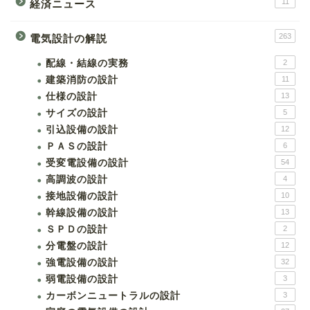
11
経済ニュース
263
電気設計の解説
配線・結線の実務
2
建築消防の設計
11
仕様の設計
13
サイズの設計
5
引込設備の設計
12
ＰＡＳの設計
6
受変電設備の設計
54
高調波の設計
4
接地設備の設計
10
幹線設備の設計
13
ＳＰＤの設計
2
分電盤の設計
12
強電設備の設計
32
弱電設備の設計
3
カーボンニュートラルの設計
3