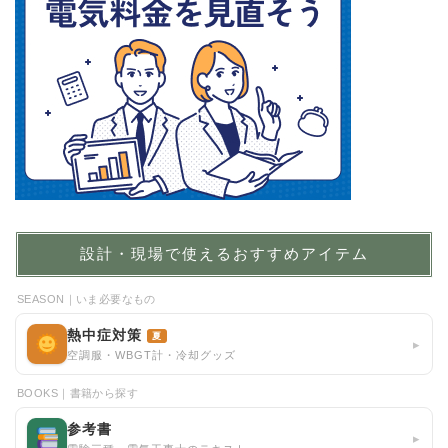
設計・現場で使えるおすすめアイテム
SEASON｜いま必要なもの
熱中症対策
夏
▸
空調服・WBGT計・冷却グッズ
BOOKS｜書籍から探す
参考書
▸