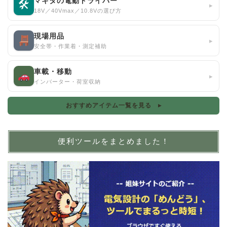
マキタの電動ドライバー
🛠
▸
18V／40Vmax／10.8Vの選び方
現場用品
▸
安全帯・作業着・測定補助
車載・移動
▸
インバーター・荷室収納
おすすめアイテム一覧を見る ▸
便利ツールをまとめました！