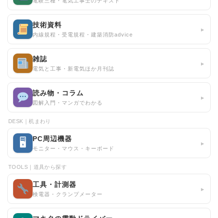
電験三種・電気工事士のテキスト
技術資料
▸
内線規程・受電規程・建築消防advice
雑誌
▸
電気と工事・新電気ほか月刊誌
読み物・コラム
▸
図解入門・マンガでわかる
DESK｜机まわり
PC周辺機器
🖥
▸
モニター・マウス・キーボード
TOOLS｜道具から探す
工具・計測器
▸
検電器・クランプメーター