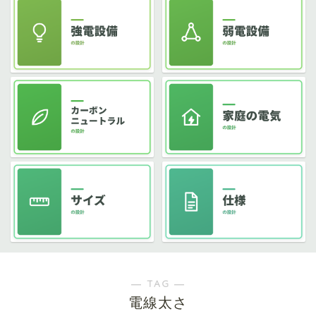
― TAG ―
電線太さ