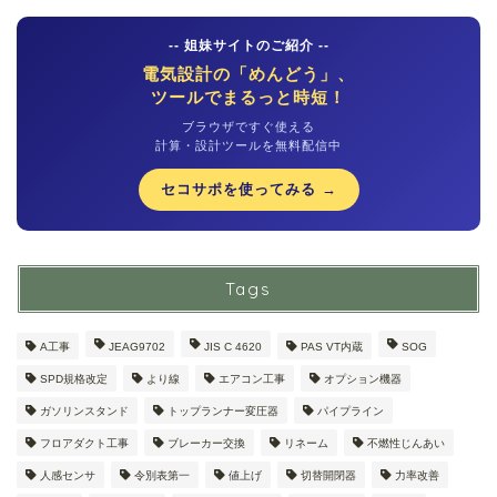
-- 姐妹サイトのご紹介 --
電気設計の「めんどう」、
ツールでまるっと時短！
ブラウザですぐ使える
計算・設計ツールを無料配信中
セコサポを使ってみる →
Tags
A工事
JEAG9702
JIS C 4620
PAS VT内蔵
SOG
SPD規格改定
より線
エアコン工事
オプション機器
ガソリンスタンド
トップランナー変圧器
パイプライン
フロアダクト工事
ブレーカー交換
リネーム
不燃性じんあい
人感センサ
令別表第一
値上げ
切替開閉器
力率改善