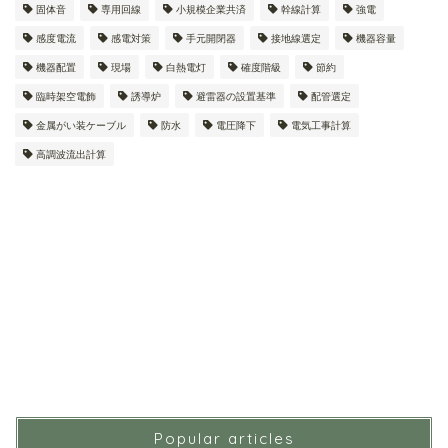
固体音
専用回線
小規模企業共済
幹線計算
強電
感度電流
感電対策
手元開閉器
接地線選定
機器容量
機器配置
現場
白熱電灯
確度階級
節約
臨時架空電飾
誘導炉
避雷器の設置基準
配管選定
金属がい装ケーブル
防水
電圧降下
電気工事計算
高調波流出計算
Popular articles