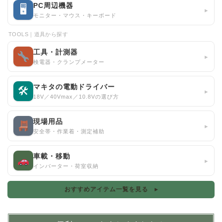
PC周辺機器
🖥
▸
モニター・マウス・キーボード
TOOLS｜道具から探す
工具・計測器
▸
検電器・クランプメーター
マキタの電動ドライバー
🛠
▸
18V／40Vmax／10.8Vの選び方
現場用品
▸
安全帯・作業着・測定補助
車載・移動
▸
インバーター・荷室収納
おすすめアイテム一覧を見る ▸