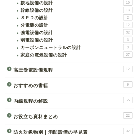
接地設備の設計
10
幹線設備の設計
13
ＳＰＤの設計
2
分電盤の設計
12
強電設備の設計
32
弱電設備の設計
3
カーボンニュートラルの設計
3
家庭の電気設備の設計
27
12
高圧受電設備規程
9
おすすめの書籍
127
内線規程の解説
22
お役立ち資料まとめ
32
防火対象物別｜消防設備の早見表