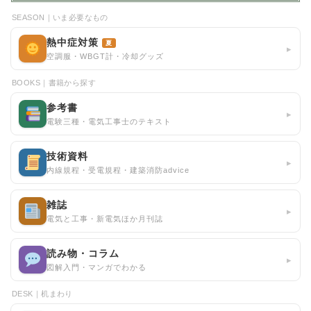
SEASON｜いま必要なもの
熱中症対策
夏
▸
空調服・WBGT計・冷却グッズ
BOOKS｜書籍から探す
参考書
▸
電験三種・電気工事士のテキスト
技術資料
▸
内線規程・受電規程・建築消防advice
雑誌
▸
電気と工事・新電気ほか月刊誌
読み物・コラム
▸
図解入門・マンガでわかる
DESK｜机まわり