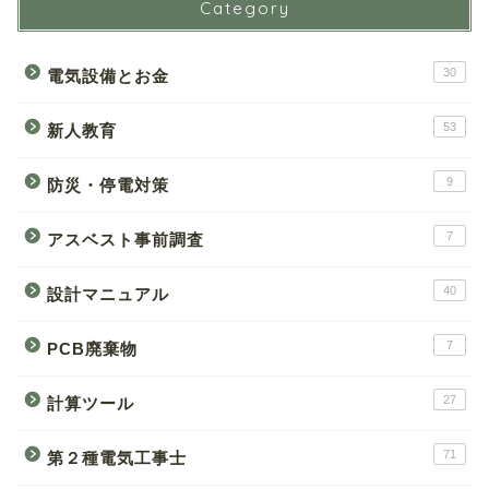
Category
30
電気設備とお金
53
新人教育
9
防災・停電対策
7
アスベスト事前調査
40
設計マニュアル
7
PCB廃棄物
27
計算ツール
71
第２種電気工事士