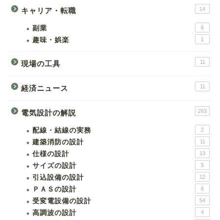
14
キャリア・転職
副業
6
趣味・娯楽
1
11
現場の工具
11
経済ニュース
263
電気設計の解説
配線・結線の実務
2
建築消防の設計
11
仕様の設計
13
サイズの設計
5
引込設備の設計
12
ＰＡＳの設計
6
受変電設備の設計
54
高調波の設計
4