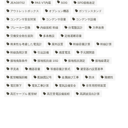
JEAG9702
PAS VT内蔵
SOG
SPD規格改定
アウトレットボックス
オプション機器
ガソリンスタンド
コンデンサ安全対策
コンデンサ容量
コンデンサ設備
ブレーカー交換
内線規程 幹線
分電盤設計
力率改善
労働安全衛生規則
多条敷設
定格遮断容量
将来性を考慮した電流計
屋外設置
幹線容量計算
幹線計算
幹線負荷計算
引込設備
感度電流
手元開閉器
接地免除条件
接地抵抗値 10Ω
接地抵抗測定
接地線選定
早見表
機器容量
等価容量計算式
避雷器の設置基準
配管離隔距離
配線図記号
金属線ぴ工事
防水
難燃性
電圧降下
電気工事計算
電気設備安全
非常用照明装置
高圧ケーブル 配管材
高圧受電設備規程
高調波流出計算