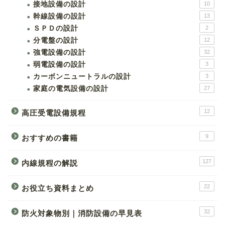
接地設備の設計
10
幹線設備の設計
13
ＳＰＤの設計
2
分電盤の設計
12
強電設備の設計
32
弱電設備の設計
3
カーボンニュートラルの設計
3
家庭の電気設備の設計
27
12
高圧受電設備規程
9
おすすめの書籍
127
内線規程の解説
22
お役立ち資料まとめ
32
防火対象物別｜消防設備の早見表