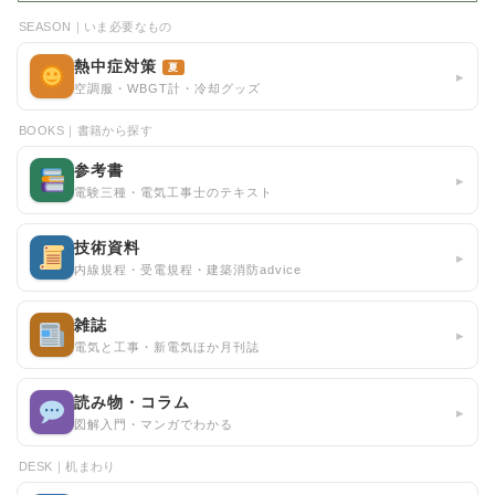
SEASON｜いま必要なもの
熱中症対策
夏
▸
空調服・WBGT計・冷却グッズ
BOOKS｜書籍から探す
参考書
▸
電験三種・電気工事士のテキスト
技術資料
▸
内線規程・受電規程・建築消防advice
雑誌
▸
電気と工事・新電気ほか月刊誌
読み物・コラム
▸
図解入門・マンガでわかる
DESK｜机まわり