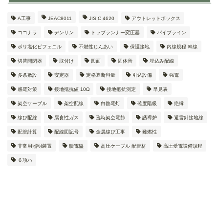
A工事
JEAC8011
JIS C 4620
アウトレットボックス
ココナラ
デンサン
トップランナー変圧器
パイプライン
ポリ塩化ビフェニル
不燃性じんあい
保護接地
内線規程 幹線
切替開閉器
取付け
図面
固体音
埋込み配線
多条敷設
安定器
定格遮断容量
引込設備
強電
感電対策
接地抵抗値 10Ω
接地抵抗測定
早見表
架空ケーブル
架空配線
白熱電灯
確度階級
絶縁
線ぴ配線
腐食性ガス
臨時架空電飾
誘導炉
避雷針接地線
配管計算
配線図記号
金属線ぴ工事
難燃性
非常用照明装置
饋電盤
高圧ケーブル 配管材
高圧受電設備規程
６項ハ