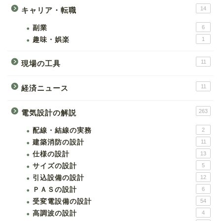
14
キャリア・転職
副業
6
趣味・娯楽
1
11
現場の工具
11
経済ニュース
263
電気設計の解説
配線・結線の実務
2
建築消防の設計
11
仕様の設計
13
サイズの設計
5
引込設備の設計
12
ＰＡＳの設計
6
受変電設備の設計
54
高調波の設計
4