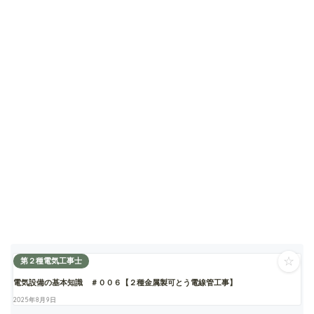
☆
第２種電気工事士
電気設備の基本知識 ＃００６【２種金属製可とう電線管工事】
2025年8月9日