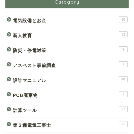
Category
30
電気設備とお金
53
新人教育
9
防災・停電対策
7
アスベスト事前調査
40
設計マニュアル
7
PCB廃棄物
27
計算ツール
71
第２種電気工事士