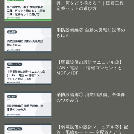
具、何をどう揃える？｜圧着工具・
定番セットの選び方
消防設備編② 自動火災報知設備の
きほん
【弱電設備の設計マニュアル③】
LAN・電話 ― 情報コンセントと
MDF／IDF
消防設備編① 消防用設備、全体像
のつかみ方
【弱電設備の設計マニュアル②】配
管・配線ルート ― 空配管という、