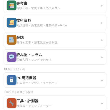
参考書
▸
電験三種・電気工事士のテキスト
技術資料
▸
内線規程・受電規程・建築消防advice
雑誌
▸
電気と工事・新電気ほか月刊誌
読み物・コラム
▸
図解入門・マンガでわかる
DESK｜机まわり
PC周辺機器
🖥
▸
モニター・マウス・キーボード
TOOLS｜道具から探す
工具・計測器
▸
検電器・クランプメーター