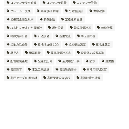
コンデンサ安全対策
コンデンサ容量
コンデンサ設備
ブレーカー交換
内線規程 幹線
分電盤設計
力率改善
労働安全衛生規則
多条敷設
定格遮断容量
将来性を考慮した電流計
屋外設置
幹線容量計算
幹線計算
幹線負荷計算
引込設備
感度電流
手元開閉器
接地免除条件
接地抵抗値 10Ω
接地抵抗測定
接地線選定
早見表
機器容量
等価容量計算式
避雷器の設置基準
配管離隔距離
配線図記号
金属線ぴ工事
防水
難燃性
電圧降下
電気工事計算
電気設備安全
非常用照明装置
高圧ケーブル 配管材
高圧受電設備規程
高調波流出計算