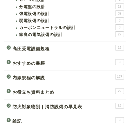
分電盤の設計
12
強電設備の設計
32
弱電設備の設計
3
カーボンニュートラルの設計
3
家庭の電気設備の設計
27
12
高圧受電設備規程
9
おすすめの書籍
127
内線規程の解説
22
お役立ち資料まとめ
32
防火対象物別｜消防設備の早見表
9
雑記