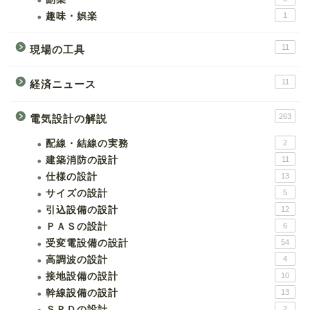
趣味・娯楽
1
11
現場の工具
11
経済ニュース
263
電気設計の解説
配線・結線の実務
2
建築消防の設計
11
仕様の設計
13
サイズの設計
5
引込設備の設計
12
ＰＡＳの設計
6
受変電設備の設計
54
高調波の設計
4
接地設備の設計
10
幹線設備の設計
13
ＳＰＤの設計
2