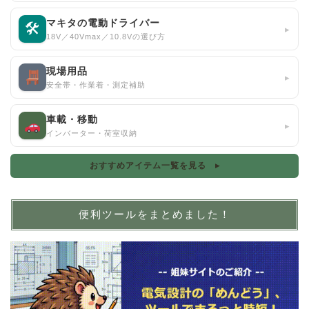
マキタの電動ドライバー
🛠
▸
18V／40Vmax／10.8Vの選び方
現場用品
▸
安全帯・作業着・測定補助
車載・移動
▸
インバーター・荷室収納
おすすめアイテム一覧を見る ▸
便利ツールをまとめました！