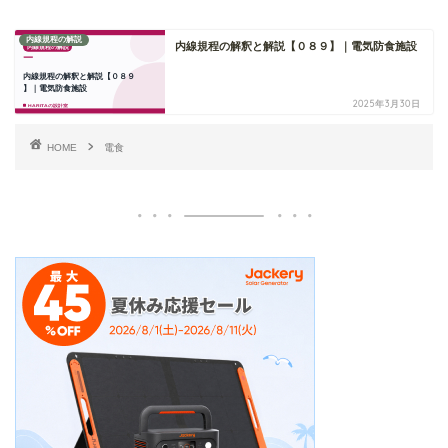
内線規程の解説
内線規程の解釈と解説【０８９】｜電気防食施設
2025年3月30日
HOME
電食