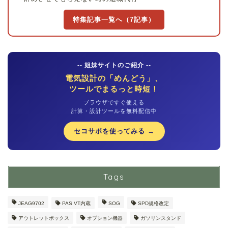
特集記事一覧へ（7記事）
-- 姐妹サイトのご紹介 --
電気設計の「めんどう」、
ツールでまるっと時短！
ブラウザですぐ使える
計算・設計ツールを無料配信中
セコサポを使ってみる →
Tags
JEAG9702
PAS VT内蔵
SOG
SPD規格改定
アウトレットボックス
オプション機器
ガソリンスタンド