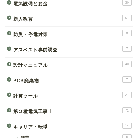
30
電気設備とお金
51
新人教育
9
防災・停電対策
7
アスベスト事前調査
40
設計マニュアル
7
PCB廃棄物
27
計算ツール
71
第２種電気工事士
14
キャリア・転職
副業
6