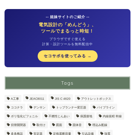
-- 姐妹サイトのご紹介 --
電気設計の「めんどう」、
ツールでまるっと時短！
ブラウザですぐ使える
計算・設計ツールを無料配信中
セコサポを使ってみる →
Tags
A工事
JEAC8011
JIS C 4620
アウトレットボックス
ココナラ
デンサン
トップランナー変圧器
パイプライン
ポリ塩化ビフェニル
不燃性じんあい
保護接地
内線規程 幹線
切替開閉器
取付け
図面
固体音
埋込み配線
多条敷設
安定器
定格遮断容量
引込設備
強電