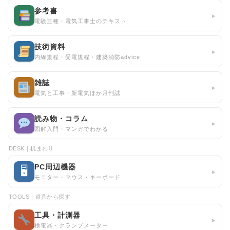
参考書
▸
電験三種・電気工事士のテキスト
技術資料
▸
内線規程・受電規程・建築消防advice
雑誌
▸
電気と工事・新電気ほか月刊誌
読み物・コラム
▸
図解入門・マンガでわかる
DESK｜机まわり
PC周辺機器
🖥
▸
モニター・マウス・キーボード
TOOLS｜道具から探す
工具・計測器
▸
検電器・クランプメーター