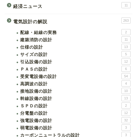
11
経済ニュース
263
電気設計の解説
配線・結線の実務
2
建築消防の設計
11
仕様の設計
13
サイズの設計
5
引込設備の設計
12
ＰＡＳの設計
6
受変電設備の設計
54
高調波の設計
4
接地設備の設計
10
幹線設備の設計
13
ＳＰＤの設計
2
分電盤の設計
12
強電設備の設計
32
弱電設備の設計
3
カーボンニュートラルの設計
3