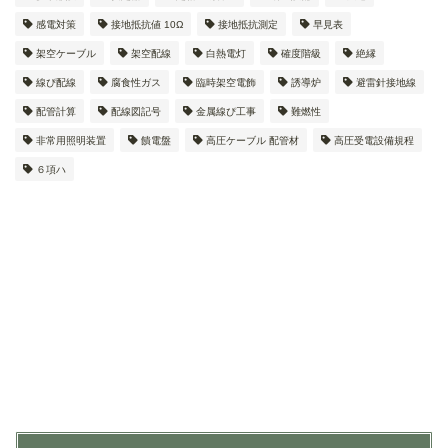
感電対策
接地抵抗値 10Ω
接地抵抗測定
早見表
架空ケーブル
架空配線
白熱電灯
確度階級
絶縁
線ぴ配線
腐食性ガス
臨時架空電飾
誘導炉
避雷針接地線
配管計算
配線図記号
金属線ぴ工事
難燃性
非常用照明装置
饋電盤
高圧ケーブル 配管材
高圧受電設備規程
６項ハ