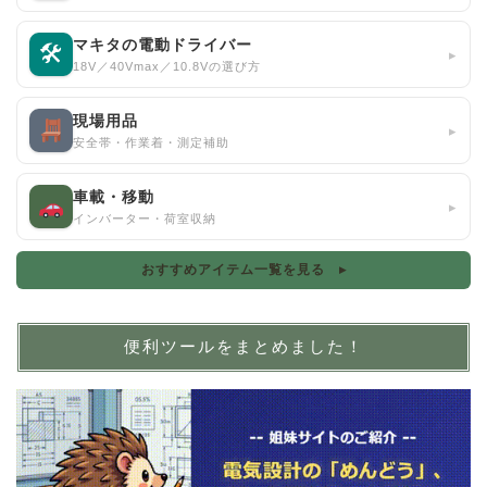
マキタの電動ドライバー
🛠
▸
18V／40Vmax／10.8Vの選び方
現場用品
▸
安全帯・作業着・測定補助
車載・移動
▸
インバーター・荷室収納
おすすめアイテム一覧を見る ▸
便利ツールをまとめました！