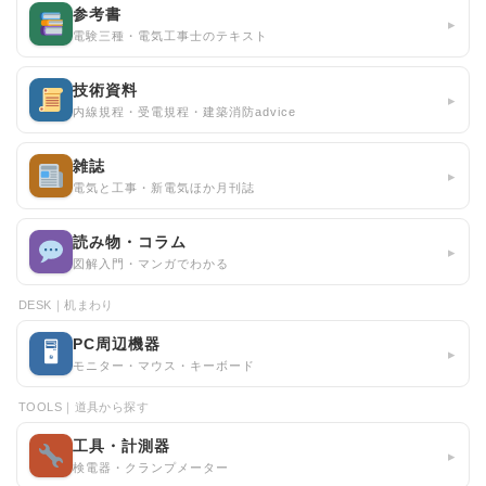
参考書
▸
電験三種・電気工事士のテキスト
技術資料
▸
内線規程・受電規程・建築消防advice
雑誌
▸
電気と工事・新電気ほか月刊誌
読み物・コラム
▸
図解入門・マンガでわかる
DESK｜机まわり
PC周辺機器
🖥
▸
モニター・マウス・キーボード
TOOLS｜道具から探す
工具・計測器
▸
検電器・クランプメーター