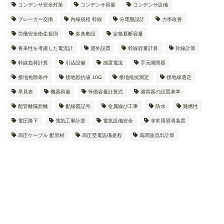
コンデンサ安全対策
コンデンサ容量
コンデンサ設備
ブレーカー交換
内線規程 幹線
分電盤設計
力率改善
労働安全衛生規則
多条敷設
定格遮断容量
将来性を考慮した電流計
屋外設置
幹線容量計算
幹線計算
幹線負荷計算
引込設備
感度電流
手元開閉器
接地免除条件
接地抵抗値 10Ω
接地抵抗測定
接地線選定
早見表
機器容量
等価容量計算式
避雷器の設置基準
配管離隔距離
配線図記号
金属線ぴ工事
防水
難燃性
電圧降下
電気工事計算
電気設備安全
非常用照明装置
高圧ケーブル 配管材
高圧受電設備規程
高調波流出計算