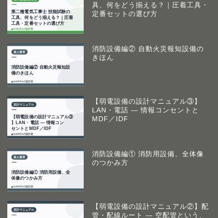
具、何をどう揃える？｜圧着工具・
定番セットの選び方
消防設備編② 自動火災報知設備の
きほん
【弱電設備の設計マニュアル③】
LAN・電話 ― 情報コンセントと
MDF／IDF
消防設備編① 消防用設備、全体像
のつかみ方
【弱電設備の設計マニュアル②】配
管・配線ルート ― 空配管という、