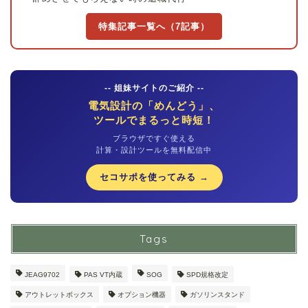
特集記事一覧へ（7記事）
-- 姐妹サイトのご紹介 --
電気設計の「めんどう」、
ツールでまるっと時短！
ブラウザですぐ使える
計算・設計ツールを無料配信中
セコサポを使ってみる →
Tags
JEAG9702
PAS VT内蔵
SOG
SPD規格改定
アウトレットボックス
オプション機器
ガソリンスタンド