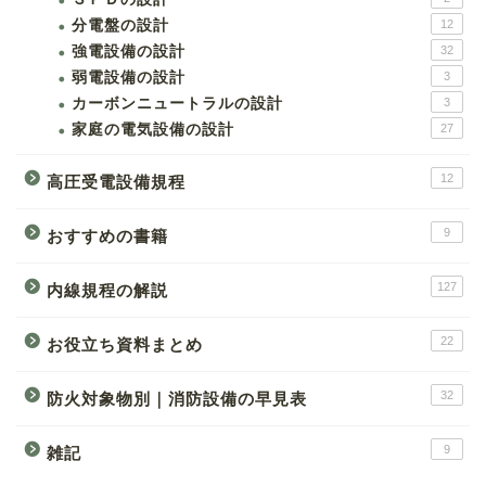
分電盤の設計
12
強電設備の設計
32
弱電設備の設計
3
カーボンニュートラルの設計
3
家庭の電気設備の設計
27
12
高圧受電設備規程
9
おすすめの書籍
127
内線規程の解説
22
お役立ち資料まとめ
32
防火対象物別｜消防設備の早見表
9
雑記