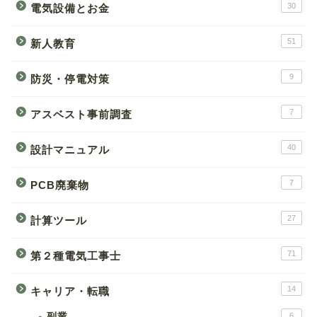
30
電気設備とお金
51
新人教育
9
防災・停電対策
7
アスベスト事前調査
40
設計マニュアル
7
PCB廃棄物
27
計算ツール
71
第２種電気工事士
14
キャリア・転職
副業
6