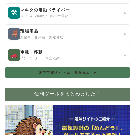
マキタの電動ドライバー
🛠
▸
18V／40Vmax／10.8Vの選び方
現場用品
▸
安全帯・作業着・測定補助
車載・移動
▸
インバーター・荷室収納
おすすめアイテム一覧を見る ▸
便利ツールをまとめました！