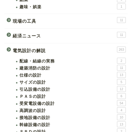
趣味・娯楽
1
11
現場の工具
11
経済ニュース
263
電気設計の解説
配線・結線の実務
2
建築消防の設計
11
仕様の設計
13
サイズの設計
5
引込設備の設計
12
ＰＡＳの設計
6
受変電設備の設計
54
高調波の設計
4
接地設備の設計
10
幹線設備の設計
13
ＳＰＤの設計
2