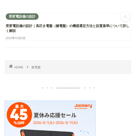
☆
受変電設備の設計
受変電設備の設計｜高圧き電盤（饋電盤）の機器選定方法と設置基準について詳し
く解説
2023年10月9日
HOME
饋電盤