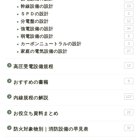
幹線設備の設計
13
ＳＰＤの設計
2
分電盤の設計
12
強電設備の設計
34
弱電設備の設計
6
カーボンニュートラルの設計
3
家庭の電気設備の設計
27
12
高圧受電設備規程
9
おすすめの書籍
127
内線規程の解説
22
お役立ち資料まとめ
32
防火対象物別｜消防設備の早見表