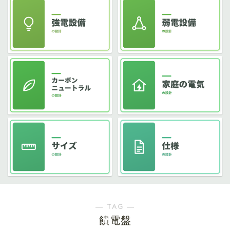
― TAG ―
饋電盤