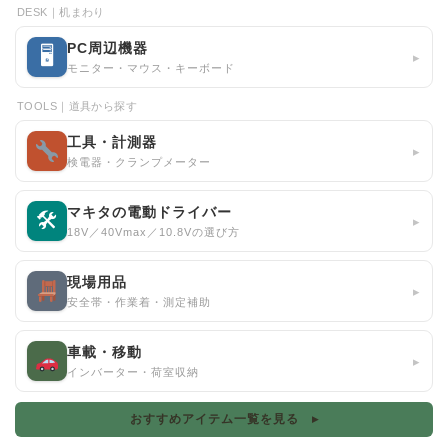
DESK｜机まわり
PC周辺機器
🖥
▸
モニター・マウス・キーボード
TOOLS｜道具から探す
工具・計測器
▸
検電器・クランプメーター
マキタの電動ドライバー
🛠
▸
18V／40Vmax／10.8Vの選び方
現場用品
▸
安全帯・作業着・測定補助
車載・移動
▸
インバーター・荷室収納
おすすめアイテム一覧を見る ▸