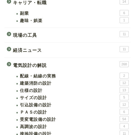
14
キャリア・転職
副業
6
趣味・娯楽
1
11
現場の工具
11
経済ニュース
268
電気設計の解説
配線・結線の実務
2
建築消防の設計
12
仕様の設計
13
サイズの設計
5
引込設備の設計
12
ＰＡＳの設計
6
受変電設備の設計
54
高調波の設計
4
接地設備の設計
11