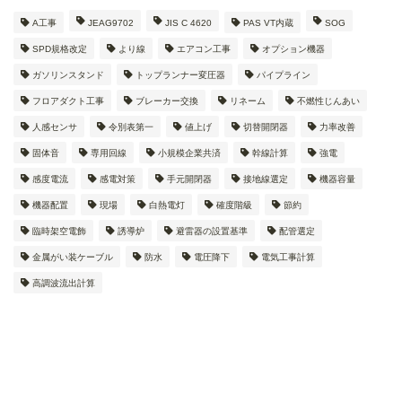
A工事
JEAG9702
JIS C 4620
PAS VT内蔵
SOG
SPD規格改定
より線
エアコン工事
オプション機器
ガソリンスタンド
トップランナー変圧器
パイプライン
フロアダクト工事
ブレーカー交換
リネーム
不燃性じんあい
人感センサ
令別表第一
値上げ
切替開閉器
力率改善
固体音
専用回線
小規模企業共済
幹線計算
強電
感度電流
感電対策
手元開閉器
接地線選定
機器容量
機器配置
現場
白熱電灯
確度階級
節約
臨時架空電飾
誘導炉
避雷器の設置基準
配管選定
金属がい装ケーブル
防水
電圧降下
電気工事計算
高調波流出計算