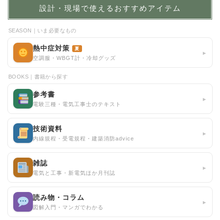
設計・現場で使えるおすすめアイテム
SEASON｜いま必要なもの
熱中症対策
夏
▸
空調服・WBGT計・冷却グッズ
BOOKS｜書籍から探す
参考書
▸
電験三種・電気工事士のテキスト
技術資料
▸
内線規程・受電規程・建築消防advice
雑誌
▸
電気と工事・新電気ほか月刊誌
読み物・コラム
▸
図解入門・マンガでわかる