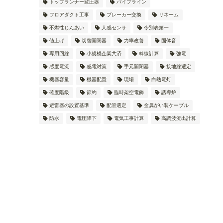
トップランナー変圧器
パイプライン
フロアダクト工事
ブレーカー交換
リネーム
不燃性じんあい
人感センサ
令別表第一
値上げ
切替開閉器
力率改善
固体音
専用回線
小規模企業共済
幹線計算
強電
感度電流
感電対策
手元開閉器
接地線選定
機器容量
機器配置
現場
白熱電灯
確度階級
節約
臨時架空電飾
誘導炉
避雷器の設置基準
配管選定
金属がい装ケーブル
防水
電圧降下
電気工事計算
高調波流出計算