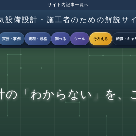
サイト内記事一覧へ
気設備設計・施工者のための解説サ
実務・事例
規程・規格
調べる
ツール
そろえる
転職・キャ
計の「わからない」を、