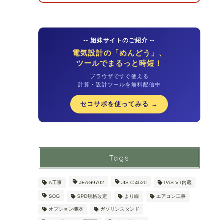
-- 姐妹サイトのご紹介 --
電気設計の「めんどう」、
ツールでまるっと時短！
ブラウザですぐ使える
計算・設計ツールを無料配信中
セコサポを使ってみる →
Tags
A工事
JEAG9702
JIS C 4620
PAS VT内蔵
SOG
SPD規格改定
より線
エアコン工事
オプション機器
ガソリンスタンド