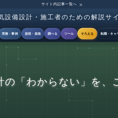
サイト内記事一覧へ
気設備設計・施工者のための解説サ
実務・事例
規程・規格
調べる
ツール
そろえる
転職・キャ
計の「わからない」を、