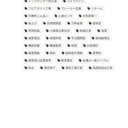
トップランナー変圧器
パイプライン
フロアダクト工事
ブレーカー交換
リネーム
不燃性じんあい
人感センサ
令別表第一
値上げ
切替開閉器
力率改善
固体音
専用回線
小規模企業共済
幹線計算
強電
感度電流
感電対策
手元開閉器
接地線選定
機器容量
機器配置
現場
白熱電灯
確度階級
節約
臨時架空電飾
誘導炉
避雷器の設置基準
配管選定
金属がい装ケーブル
防水
電圧降下
電気工事計算
高調波流出計算