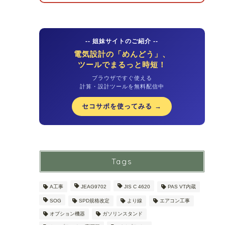
-- 姐妹サイトのご紹介 --
電気設計の「めんどう」、
ツールでまるっと時短！
ブラウザですぐ使える
計算・設計ツールを無料配信中
セコサポを使ってみる →
Tags
A工事
JEAG9702
JIS C 4620
PAS VT内蔵
SOG
SPD規格改定
より線
エアコン工事
オプション機器
ガソリンスタンド