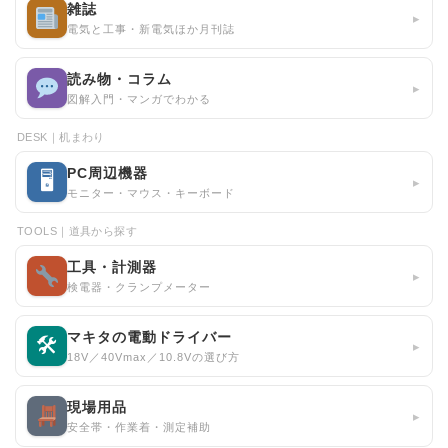
雑誌
▸
電気と工事・新電気ほか月刊誌
読み物・コラム
▸
図解入門・マンガでわかる
DESK｜机まわり
PC周辺機器
🖥
▸
モニター・マウス・キーボード
TOOLS｜道具から探す
工具・計測器
▸
検電器・クランプメーター
マキタの電動ドライバー
🛠
▸
18V／40Vmax／10.8Vの選び方
現場用品
▸
安全帯・作業着・測定補助