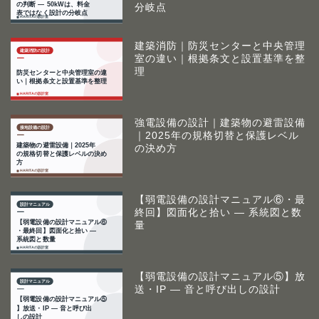
分岐点
建築消防｜防災センターと中央管理
室の違い｜根拠条文と設置基準を整
理
強電設備の設計｜建築物の避雷設備
｜2025年の規格切替と保護レベル
の決め方
【弱電設備の設計マニュアル⑥・最
終回】図面化と拾い ― 系統図と数
量
【弱電設備の設計マニュアル⑤】放
送・IP ― 音と呼び出しの設計