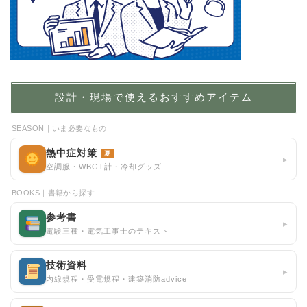
設計・現場で使えるおすすめアイテム
SEASON｜いま必要なもの
熱中症対策
夏
▸
空調服・WBGT計・冷却グッズ
BOOKS｜書籍から探す
参考書
▸
電験三種・電気工事士のテキスト
技術資料
▸
内線規程・受電規程・建築消防advice