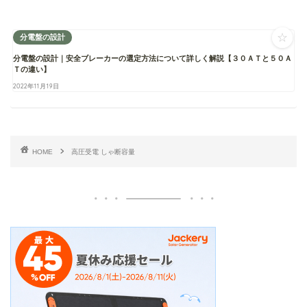
☆
分電盤の設計
分電盤の設計｜安全ブレーカーの選定方法について詳しく解説【３０ＡＴと５０Ａ
Ｔの違い】
2022年11月19日
HOME
高圧受電 しゃ断容量