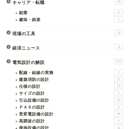
14
キャリア・転職
副業
6
趣味・娯楽
1
11
現場の工具
11
経済ニュース
273
電気設計の解説
配線・結線の実務
2
建築消防の設計
12
仕様の設計
13
サイズの設計
5
引込設備の設計
16
ＰＡＳの設計
6
受変電設備の設計
54
高調波の設計
4
接地設備の設計
11