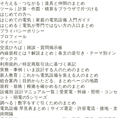
そろえる・つながる｜道具と仲間のまとめ
ツール｜計算・作図・積算をブラウザで片づける
はじめての方へ
はじめての電気｜家庭の電気設備 入門ガイド
はじめる｜電気が専門ではない方の入口まとめ
プライバシーポリシー
プロフィール
マイページ
交流ひろば｜雑談・質問掲示板
内線規程とは？解説まとめ｜条文の逆引き・テーマ別イン
デックス
利用規約／特定商取引法に基づく表記
実務・事例｜いま設計する人のためのまとめ
新人教育｜これから電気設備を覚える人のまとめ
総合案内｜目的からたどる、まとめページの地図
規程・規格｜根拠を確かめるためのまとめ
設備別 設計マニュアル一覧｜受変電・幹線・照明・コンセ
ント・弱電の5シリーズ
調べる｜数字をすぐ引くためのまとめ
電気設備 早見表まとめ｜サイズ選定・許容電流・接地・支
持間隔