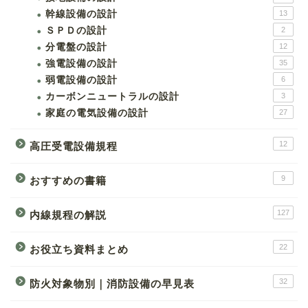
幹線設備の設計
13
ＳＰＤの設計
2
分電盤の設計
12
強電設備の設計
35
弱電設備の設計
6
カーボンニュートラルの設計
3
家庭の電気設備の設計
27
12
高圧受電設備規程
9
おすすめの書籍
127
内線規程の解説
22
お役立ち資料まとめ
32
防火対象物別｜消防設備の早見表