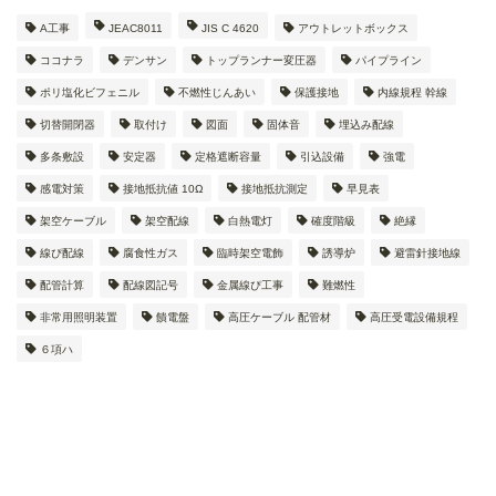
A工事
JEAC8011
JIS C 4620
アウトレットボックス
ココナラ
デンサン
トップランナー変圧器
パイプライン
ポリ塩化ビフェニル
不燃性じんあい
保護接地
内線規程 幹線
切替開閉器
取付け
図面
固体音
埋込み配線
多条敷設
安定器
定格遮断容量
引込設備
強電
感電対策
接地抵抗値 10Ω
接地抵抗測定
早見表
架空ケーブル
架空配線
白熱電灯
確度階級
絶縁
線ぴ配線
腐食性ガス
臨時架空電飾
誘導炉
避雷針接地線
配管計算
配線図記号
金属線ぴ工事
難燃性
非常用照明装置
饋電盤
高圧ケーブル 配管材
高圧受電設備規程
６項ハ