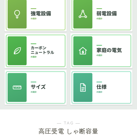
― TAG ―
高圧受電 しゃ断容量