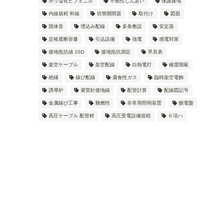
ポリ塩化ビフェニル
不燃性じんあい
保護接地
内線規程 幹線
切替開閉器
取付け
図面
固体音
埋込み配線
多条敷設
安定器
定格遮断容量
引込設備
強電
感電対策
接地抵抗値 10Ω
接地抵抗測定
早見表
架空ケーブル
架空配線
白熱電灯
確度階級
絶縁
線ぴ配線
腐食性ガス
臨時架空電飾
誘導炉
避雷針接地線
配管計算
配線図記号
金属線ぴ工事
難燃性
非常用照明装置
饋電盤
高圧ケーブル 配管材
高圧受電設備規程
６項ハ