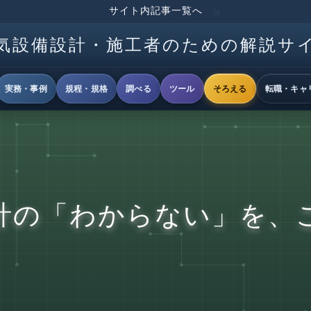
サイト内記事一覧へ
気設備設計・施工者のための解説サ
実務・事例
規程・規格
調べる
ツール
そろえる
転職・キャ
計の「わからない」を、