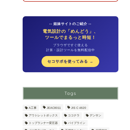
-- 姐妹サイトのご紹介 --
電気設計の「めんどう」、
ツールでまるっと時短！
ブラウザですぐ使える
計算・設計ツールを無料配信中
セコサポを使ってみる →
Tags
A工事
JEAC8011
JIS C 4620
アウトレットボックス
ココナラ
デンサン
トップランナー変圧器
パイプライン