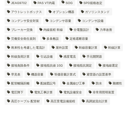
JEAG9702
PAS VT内蔵
SOG
SPD規格改定
アウトレットボックス
オプション機器
ガソリンスタンド
コンデンサ安全対策
コンデンサ容量
コンデンサ設備
ブレーカー交換
内線規程 幹線
分電盤設計
力率改善
労働安全衛生規則
多条敷設
定格遮断容量
将来性を考慮した電流計
屋外設置
幹線容量計算
幹線計算
幹線負荷計算
引込設備
感度電流
手元開閉器
接地免除条件
接地抵抗値 10Ω
接地抵抗測定
接地線選定
早見表
機器容量
等価容量計算式
避雷器の設置基準
配管離隔距離
配線図記号
金属線ぴ工事
防水
難燃性
電圧降下
電気工事計算
電気設備安全
非常用照明装置
高圧ケーブル 配管材
高圧受電設備規程
高調波流出計算