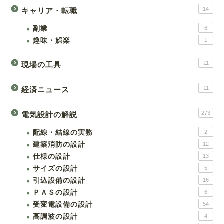
14
キャリア・転職
副業
6
趣味・娯楽
1
11
現場の工具
11
経済ニュース
273
電気設計の解説
配線・結線の実務
2
建築消防の設計
12
仕様の設計
13
サイズの設計
5
引込設備の設計
16
ＰＡＳの設計
6
受変電設備の設計
54
高調波の設計
4