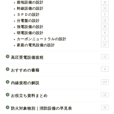
接地設備の設計
11
幹線設備の設計
13
ＳＰＤの設計
2
分電盤の設計
12
強電設備の設計
35
弱電設備の設計
6
カーボンニュートラルの設計
3
家庭の電気設備の設計
27
12
高圧受電設備規程
9
おすすめの書籍
127
内線規程の解説
22
お役立ち資料まとめ
32
防火対象物別｜消防設備の早見表