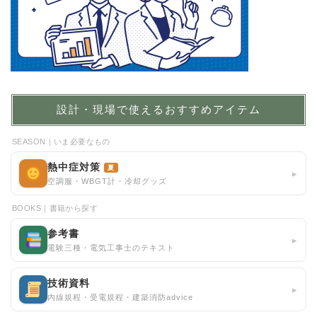
設計・現場で使えるおすすめアイテム
SEASON｜いま必要なもの
熱中症対策
夏
▸
空調服・WBGT計・冷却グッズ
BOOKS｜書籍から探す
参考書
▸
電験三種・電気工事士のテキスト
技術資料
▸
内線規程・受電規程・建築消防advice