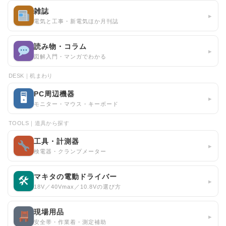
雑誌
▸
電気と工事・新電気ほか月刊誌
読み物・コラム
▸
図解入門・マンガでわかる
DESK｜机まわり
PC周辺機器
🖥
▸
モニター・マウス・キーボード
TOOLS｜道具から探す
工具・計測器
▸
検電器・クランプメーター
マキタの電動ドライバー
🛠
▸
18V／40Vmax／10.8Vの選び方
現場用品
▸
安全帯・作業着・測定補助