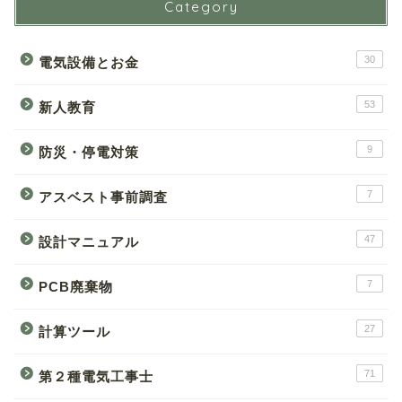
Category
30
電気設備とお金
53
新人教育
9
防災・停電対策
7
アスベスト事前調査
47
設計マニュアル
7
PCB廃棄物
27
計算ツール
71
第２種電気工事士