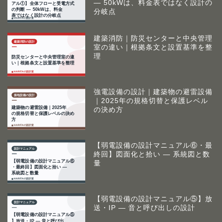
― 50kWは、料金表ではなく設計の
分岐点
建築消防｜防災センターと中央管理
室の違い｜根拠条文と設置基準を整
理
強電設備の設計｜建築物の避雷設備
｜2025年の規格切替と保護レベル
の決め方
【弱電設備の設計マニュアル⑥・最
終回】図面化と拾い ― 系統図と数
量
【弱電設備の設計マニュアル⑤】放
送・IP ― 音と呼び出しの設計